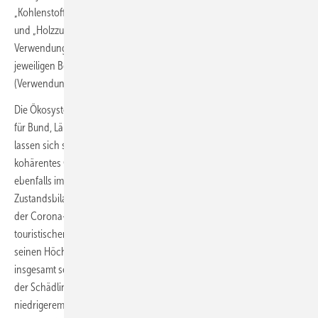
„Kohlenstoffspeicherung“ sowie „Bereitstellung von Kulturpflanzen“
und „Holzzuwachs“. Eine Darstellung als Aufkommens- und
Verwendungstabelle führt übersichtlich auf, welche Ökosysteme den
jeweiligen Beitrag leisten (Aufkommen) und wer davon profitiert
(Verwendung).
Die Ökosystemleistungen sind derzeit als Zeitreihe von 2015 bis 2023
für Bund, Länder und teilweise auch Gemeinden verfügbar. Dadurch
lassen sich sowohl zeitliche als auch räumliche Trends erkennen. Ein
kohärentes Gesamtbild ergibt sich durch die Verflechtung mit den
ebenfalls im Ökosystematlas enthaltenen Flächen- und
Zustandsbilanzen der Ökosysteme. So stieg beispielsweise während
der Corona-Pandemie der Anteil des naturnahen Tourismus an den
touristischen Gesamtübernachtungen: Im Jahr 2020 erreichte er
seinen Höchstwert von 61 Prozent, wobei der Tourismus in dieser Zeit
insgesamt sehr eingeschränkt war. Auch die Dürre beziehungsweise
der Schädlingsbefall in den Wäldern ab 2018 zeichnet sich mit
niedrigerem Holzzuwachs sowie geringerer Kohlenstoffbindung und