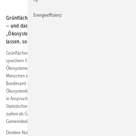
Energieeffizienz
Grünflächen in Städten verbessern deren Klimaresilienz
– und das ist nur eine von den vielen
„Ökosystemleistungen“, die sich in Zahlen ausdrücken
lassen, so das Statistische Bundesamt.
Grünflächen kühlen
Städte
im Sommer, Wälder filtern Feinstaub und
speichern
Kohlenstoff
, attraktive Landschaften ziehen Tourismus an –
Ökosysteme leisten einen bedeutenden Beitrag für die Wohlfahrt der
Menschen in Deutschland. Erstmals veröffentlicht das Statistische
Bundesamt (Destatis) umfangreiche Daten zu ausgewählten
Ökosystemleistungen, die Gesellschaft und Wirtschaft von der Natur
in Anspruch nehmen. Die Ergebnisse sind im
Ökosystematlas
des
Statistischen Bundesamtes als Kartenangebot verfügbar und stehen
zudem als Geodatendownload sowie Tabellen für Bund-, Länder- und
Gemeindeebene bereit.
Direkten Nutzen für die Gesundheit und das Wohlbefinden bringt die