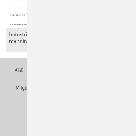
Industrie stuft Energieeffizienz zurück, steckt aber
mehr in sie
hinein
AGB
Datenschutz
Gentner Verlag
Impressum
Mitgliedschaften und Engagement
Privacy Manager
Veranstaltungen / Webinare
© Alfons W. Gentner Verlag GmbH & Co. KG