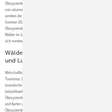
Ökosystemleistung „Kühlung in Städten“. Diese misst die Kühlleistung
von urbanem Grün an durchschnittlichen Sommertagen. Demnach
senkten die Grünflächen die Temperatur in den deutschen Städten im
Sommer 2023 im Durchschnitt um 0,9 Grad Celsius. Die Daten zur
Ökosystemleistung „Feinstaubfilterung“ zeigen, dass Deutschlands
Wälder im Jahr 2023 insgesamt 25.300 Tonnen Feinstaub filterten, der
sich vorwiegend an Blattflächen ablagert.
Wälder sind als Kohlenstoffsenken
und Luftreiniger in Gefahr
Wirtschaftlich bedeutend ist die Leistung der Natur auch für den
Tourismus. Deutschlandweit hingen im Jahr 2023 rund 265 Millionen
touristische Übernachtungen von attraktiven Ökosystemen wie
beispielsweise Wäldern, Gewässern oder Stränden ab. Diese
Ökosystemleistung wird auf Basis der amtlichen Tourismusstatistik
und Karten zur ästhetischen Landschaftsqualität berechnet. Weitere
Ökosystemleistungen im Datenangebot sind