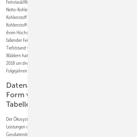
Feinstaubfilterung ab. Deutschlands Wälder, die im Jahr 2017 mit einer
Netto-Kohlenstoffbindung von 12,7 Millionen Tonnen mehr
Kohlenstoff aufnahmen als in die Atmosphäre abgaben, sind seit 2018
Kohlenstoff-Nettoemittenten. Die Feinstaubfilterung der Wälder hatte
ihren Höchstwert 2017 mit 35.400 Tonnen und sank, auch aufgrund
fallender Feinstaubkonzentration, bis 2022 auf den bisherigen
Tiefststand von 24.700 Tonnen. Der jährliche Holzzuwachs in den
Wäldern hatte 2017 bei 102,5 Millionen Kubikmetern gelegen und sank
2018 um drei Prozent auf 99,6 Millionen Kubikmeter. In den
Folgejahren blieb der Holzzuwachs nahezu konstant.
Datenangebot zu Ökosystemen in
Form von Karten, Geodaten und
Tabellen verfügbar
Der Ökosystematlas bietet alle Informationen zu Ausmaß, Zustand und
Leistungen der Ökosysteme in interaktiven Karten sowie als
Geodatendownload an. Der Statistische Bericht „Leistungsbilanz der