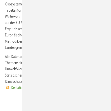
Ökosysteme“ zeigt die Daten differenziert nach Ökosystemtypen in
Tabellenform und enthält zudem CSV-Tabellen zur
Weiterverarbeitung. Die Berechnung der Ökosystemleistungen basiert
auf der EU-Verordnung Nr. 691/2011 und wird ab 2026 mit
Ergebnissen für das Berichtsjahr 2024 in allen Mitgliedstaaten der
Europäischen Union (EU) verpflichtend und mit standardisierter
Methodik eingeführt. Damit wird eine Vergleichbarkeit über
Landesgrenzen hinweg möglich.
Alle Datenangebote und methodische Hintergründe bietet die
Themenseite „Ökosystemrechnungen“ als Teil der
Umweltökonomischen Gesamtrechnungen im Internetangebot des
Statistischen Bundesamtes. Ergebnisse zum Thema Klima und
Klimaschutz bietet auch die
Klima-Sonderseite
des Amtes. Quelle:
Destatis
/ ab
Teilen
Link kopieren