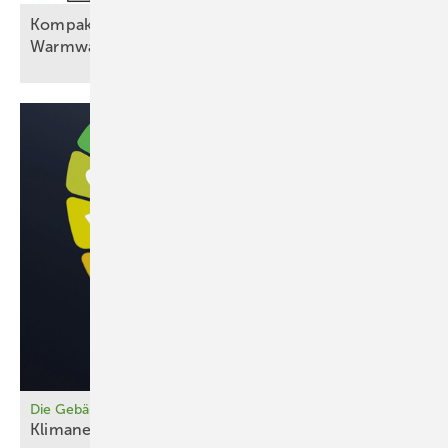
Kompaktstation Baelz-Moduline nutzt PV für
Warmwasser
Die Gebäudewende zum Gemeinschaftsprojekt machen
Klimaneutral und
sozial