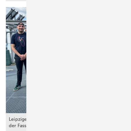
Leipziger Forscher erproben organische PVT an
der
Fassade