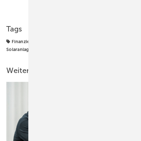
Teilen
Link kopieren
Tags
Finanzierung
Installation
Photovoltaik
Solaranlage
Weitere Inhalte