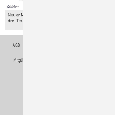
Neuer Meilenstein ist erreicht: Weltweit sind über
drei Terawatt Solarstromleistung
installiert
AGB
Datenschutz
Gentner Verlag
Impressum
Mitgliedschaften und Engagement
Privacy Manager
Veranstaltungen / Webinare
© Alfons W. Gentner Verlag GmbH & Co. KG