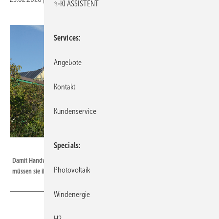
✨KI ASSISTENT
Services
Angebote
Kontakt
Kundenservice
Specials
Velka Botička
Damit Handwerksbetriebe wieder mehr Aufträge generieren können,
Photovoltaik
müssen sie ihre Verkaufsstrategien anpassen.
Windenergie
H2