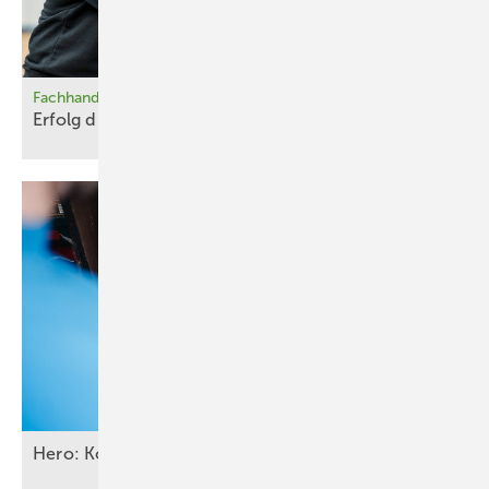
Fachhandwerk
Erfol g durch Augenmaß und
Ideen
Hero: Kopf frei, Hände frei – für die
Kunden