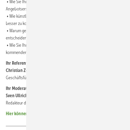
• Wie Sie Ihre Beratung mit digitalen Tools stärken – von der
Angebotserstellung bis zur Kundenkommunikation
• Wie künstliche Intelligenz Sie unterstützt, effizienter zu verkaufen,
besser zu kommunizieren und regional sichtbar zu bleiben
• Warum gerade jetzt die Stärke des regionalen Handwerks
entscheidend für die Energiewende ist
• Wie Sie Ihren Betrieb wirtschaftlich und digital stabil für die
kommenden Jahre aufstellen
Ihr Referent:
Christian Zellmer
Geschäftsführer von Golfstrom
Ihr Moderator:
Sven Ullrich
Redakteur der photovoltaik
Hier können Sie sich kostenlos das Fachwissen abholen!