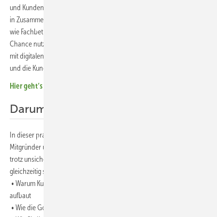
und Kunden Investitionsentscheidungen erleichtern. Golfstrom zeigt
in Zusammenarbeit mit der Redaktion der Fachzeitschrift photovoltaik,
wie Fachbetriebe diese Phase nicht nur überstehen, sondern als
Chance nutzen können: Mit Finanzierung, die Sicherheit bietet, und
mit digitalen Werkzeugen – bis zur KI-Unterstützung –, die den Vertrieb
und die Kundenkommunikation nachhaltig stärken.
Hier geht‘s zur Webinaraufzeichnung!
Darum ging es im Webinar
In dieser praxisorientierten Session erklärt Christian Zellmer,
Mitgründer und Geschäftsführer von Golfstrom, wie Fachbetriebe
trotz unsicherer Zeiten wieder mehr Aufträge abschließen – und sich
gleichzeitig strategisch für die Zukunft aufstellen:
• Warum Kunden aktuell zögern – und wie ihr im Gespräch Vertrauen
aufbaut
• Wie die Golfstrom-Plattform hilft, finanzielle Hürden direkt zu lösen