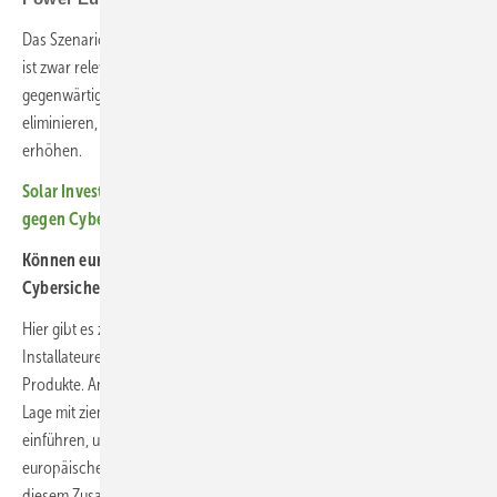
Das Szenario eines zukünftigen Konflikts zwischen China und der EU
ist zwar relevant, aber im Vergleich zu diesen sehr realen und
gegenwärtigen Risiken eher spekulativ. Um diese Bedrohungen zu
eliminieren, müssen wir das Sicherheitsniveau auf breiter Front
erhöhen.
Solar Investors Guide (Podcast): Solaranlagen und Speicher
gegen Cyberangriffe schützen
Können europäische Hersteller durch hohe Standards in der
Cybersicherheit punkten?
Hier gibt es zwei Dimensionen. Einerseits meiden Entwickler und
Installateure aus genau diesem Grund bereits viele chinesische
Produkte. Andererseits wird die EU angesichts der geopolitischen
Lage mit ziemlicher Sicherheit strengere gesetzliche Anforderungen
einführen, um die Abhängigkeit von China zu verringern und die
europäische Widerstandsfähigkeit und Souveränität zu stärken. In
diesem Zusammenhang haben europäische Hersteller, die weniger