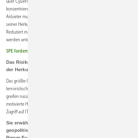
über Cybersicherheit sprechen, müssen wir uns in erster Linie darauf
konzentrieren, Photovoltaikanlagen sicherer zu machen. Jeder
Anbieter muss bestimmte Anforderungen erfüllen, unabhängig von
seiner Herkunft. Nur so können wir die gesamte Branche stärken.
Reduziert man Cybersicherheit nur auf die Herkunft des Herstellers,
werden unter Umständen wichtige Sicherheitsrisiken übersehen.
SPE fordert mehr Engagement für Agri-PV in Brüssel
Das Risiko eines Hackerangriffs besteht unabhängig von
der Herkunft der Komponenten?
Das größte Cybersicherheitsproblem in der Photovoltaik sind
terroristisch motivierte Angriffe. Sie finden heute bereits statt. Täglich
greifen russische Hacker das europäische Stromnetz an. Finanziell
motivierte Hacker zielen auf Anlagen auf Gewerbedächern ab, um
Zugriff auf IT-Systeme zu erhalten.
Sie erwähnten Risiken durch Russland. Spielen
geopolitische Risiken durch China eine Rolle für Solar
Power Europe?