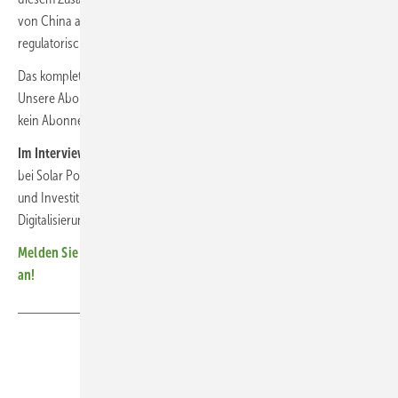
von China abhängig sind, einen Vorteil. Sie können strengere
regulatorische Standards leichter erfüllen. (HCN/HS, gekürzt)
Das komplette Interview erschien im Augustheft der
photovoltaik
.
Unsere Abonnenten können es in voller Länge lesen. Sie haben noch
kein Abonnement?
Dann melden Sie sich umgehend an!
Im Interview: Jan Osenberg
leitet das Fachgebiet Systemintegration
bei Solar Power Europe, kleines Team für Netze und Flexibilität, Märkte
und Investitionen, Elektrifizierung und Wasserstoff, Solardächer und
Digitalisierung. Er hat Energietechnik an der TU München studiert.
Melden Sie sich jetzt zum monatlichen Newsletter für Investoren
an!
Teilen
Link kopieren