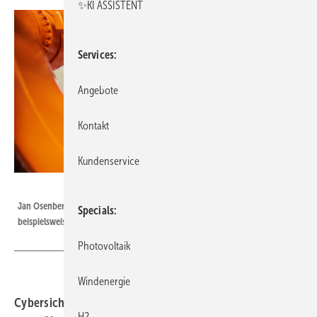
✨KI ASSISTENT
Services
Angebote
Kontakt
Kundenservice
SMA/Heiko Meyer/privat
Jan Osenberg erläutert die neuen Anforderungen an die Hersteller,
Specials
beispielsweise SMA in Niestetal.
Photovoltaik
Windenergie
Cybersicherheit ist nicht der wichtigste Hebel, um die
H2