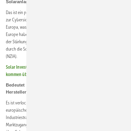
Solaranlagen durch höhere Cybersicherheit zu stärken?
Das ist ein positiver Nebeneffekt unserer Arbeit. Effektive Maßnahmen
zur Cybersicherheit erfordern ein gewisses Maß an Lokalisierung in
Europa, was wiederum die lokalen Hersteller stärkt. Bei Solar Power
Europe haben wir zudem einen separaten Arbeitsbereich, der sich
der Stärkung der europäischen Industrie widmet, beispielsweise
durch die Solar Manufacturing Facility oder den Net Zero Industry Act
(NZIA).
Solar Investors Guide (Podcast): Cybersicherheit – Kriminelle
kommen übers Internet
Bedeutet mehr Cybersicherheit, dass chinesische
Hersteller aus Europa verdrängt werden?
Es ist verlockend, Cybersicherheit als Vorwand zu nutzen, um die
europäische Industrie zu stärken. Das ist nicht unser Ansatz.
Industriestrategie erfordert einen eigenen, umfassenden Ansatz.
Marktzugang und Cybersicherheit sind verschiedene Dinge. Wenn wir