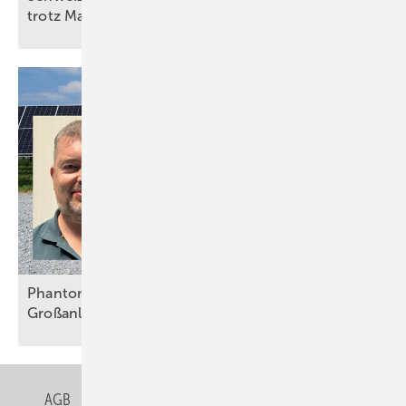
trotz
Marktstagnation
Phantomfehler: Effiziente Erdschlussortung in
Großanlagen
AGB
Datenschutz
Gentner Verlag
Impressum