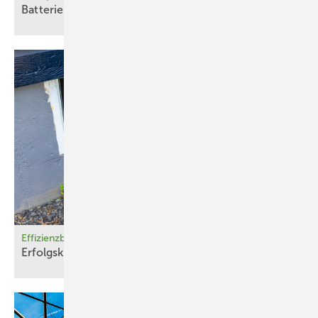
Batterien
gesucht
Effizienzberechnungen für den TPN
Erfolgskontrolle – mit ­vertret­barem
Aufwand