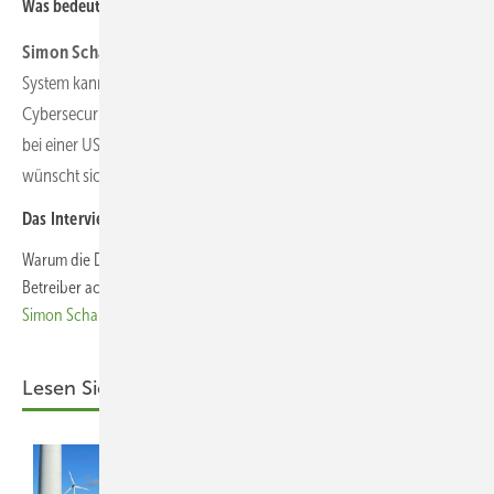
Was bedeutet das für den Preis und die Kaufentscheidung?
Simon Schandert:
Ein sicheres, in Deutschland entwickeltes
System kann teurer sein als ein Importprodukt, weil mehr in
Cybersecurity und funktionale Sicherheit investiert wird. Aber wie
bei einer USV: Wenn der Ausfall oder Schaden einmal da ist,
wünscht sich jeder, vorher in die sichere Lösung investiert zu haben.
Das Interview führte Sven Ullrich.
Warum die Datensicherheit auch bei Speichern wichtig ist und worauf
Betreiber achten sollten, lesen Sie
im ersten Teil des Interviews mit
Simon Schandert und Marcus Ulbricht
.
Lesen Sie auch: