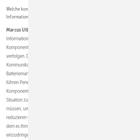
Welche konkrete Zertifizierung gibt es mit Blick auf die
Informationssicherheit konkret für die Geräte?
Marcus Ulbricht:
Am Speicher selbst ist eine Zertifizierung für
Informationssicherheit schwierig. Man muss dies auf die einzelnen
Komponenten herunterbrechen. Das ist der Ansatz, den auch wir
verfolgen. Das heißt, wir betrachten eine
Kommunikationseinrichtung, wir betrachten ein
Batteriemanagementsystem, wir führen Analysen durch und wir
führen Penetrationstests durch. Dabei setzen wir bestimmte
Komponenten einem kontrollierten Angriff aus, um eine solche
Situation zu simulieren. Wir schauen dabei, was wir noch tun
müssen, um zu einem Maximum an Sicherheit zu kommen. Damit
reduzieren wir die Möglichkeiten eines Angreifers auf ein Niveau, auf
dem es ihm schon deutlich schwerer fällt, überhaupt in die Systeme
einzudringen. Wenn die Kunden dann den Speicher noch in ihre