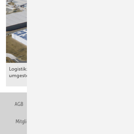
Logistikzentrum in Brandenburg auf Solarstrom
umgestellt
AGB
Datenschutz
Gentner Verlag
Impressum
Mitgliedschaften und Engagement
Privacy Manager