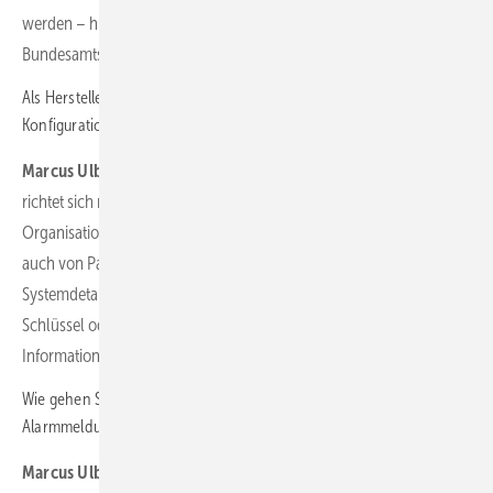
werden – hier orientieren wir uns an Empfehlungen etwa des
Bundesamts für Sicherheit in der Informationstechnik BSI.
Als Hersteller informieren Sie also auch aktiv über sichere
Konfigurationen?
Marcus Ulbricht:
Ja. Unsere Informationssicherheitsstrategie
richtet sich nach dem Stand der Technik – sowohl in der
Organisation als auch in der Produktentwicklung. Das erwarten wir
auch von Partnern. Wir halten außerdem prinzipiell viele
Systemdetails zurück – je weniger ein Angreifer über Architektur,
Schlüssel oder Zugriffspfade weiß, umso schwerer wird es.
Informationssparsamkeit ist ein wichtiges Sicherheitsprinzip.
Wie gehen Sie mit Angriffen im laufenden Betrieb um? Gibt es
Alarmmeldungen?
Marcus Ulbricht:
Das hängt vom Einsatzszenario ab. In