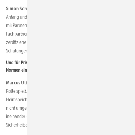
Simon Schandert:
Viele Betreiber und auch Planer stehen noch am
Anfang und haben wenig Know-how bei Cybersecurity. Wir arbeiten
mit Partnern wie dem TÜV Rheinland, schulen unsere eigenen
Fachpartner in unserer Inhouse-Akademie und lassen nur
zertifizierte Installateure an unsere Systeme. Aber der Bedarf an
Schulungen und Sensibilisierung ist noch sehr groß.
Und für Privatanwender? Muss ein Hauseigentümer tief in ISO-
Normen einsteigen?
Marcus Ulbricht:
Nein, aber er muss verstehen, dass auch er eine
Rolle spielt. Nutzerfreundliche Sicherheitsvorgaben sind im
Heimspeicherbereich Standard, doch auch der Betreiber darf sie
nicht umgehen oder verwässern. Cybersecurity und Safety greifen
ineinander – am Ende verhindern zugelassene
Sicherheitseinrichtungen, dass ein Worst-Case-Szenario eintritt.