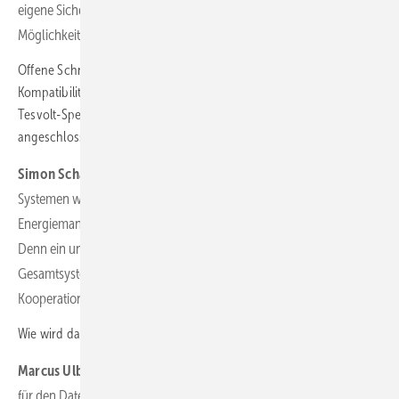
eigene Sicherheitsarchitektur integrieren, reduzieren sich die
Möglichkeiten für die Hacker weiter.
Offene Schnittstellen sind immer dann notwendig, wenn es um die
Kompatibilität zu anderen Systemen geht, also wenn etwa ein
Tesvolt-Speicher an ein fremdes Energiemanagementsystem
angeschlossen wird. Wie setzen Sie das sicherheitstechnisch um?
Simon Schandert:
Wir achten sehr genau darauf, mit welchen
Systemen wir kompatibel sind. Wir liefern auch eigene
Energiemanagementsysteme mit, um die Kontrolle zu behalten.
Denn ein unsicheres Drittsystem kann ein ansonsten sicheres
Gesamtsystem angreifbar machen. Deshalb prüfen wir auch unsere
Kooperationspartner auf deren Sicherheitsstandards.
Wie wird das praktisch umgesetzt?
Marcus Ulbricht:
Kompatibilität heißt zunächst, dass Schnittstellen
für den Datenaustausch definiert sind. Aber entscheidend ist, dass