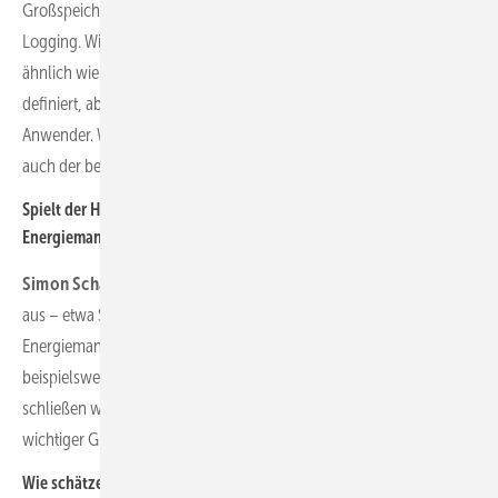
Großspeichern gibt es Benutzermanagement, Authentifizierung und
Logging. Wir blockieren bei zu vielen Fehlversuchen den Zugriff –
ähnlich wie bei Firmenlaptops. Im Heimbereich ist der Schutz klarer
definiert, aber auch hier gilt: Sicherheit endet irgendwann beim
Anwender. Wenn ein starkes Passwort auf dem Gerät klebt, kann
auch der beste Schutzmechanismus nichts mehr verhindern.
Spielt der Hersteller des Wechselrichters oder
Energiemanagementsystems eine Rolle für die Sicherheit?
Simon Schandert:
Absolut. Wir wählen unsere Partner sehr gezielt
aus – etwa SMA oder Siemens – und liefern oft das
Energiemanagement gleich mit. Systeme mit hohen Risiken,
beispielsweise aus Ländern mit anderer Datenschutzkultur,
schließen wir bewusst aus. Natürlich ist das keine Garantie, aber ein
wichtiger Grundstein für ein sicheres Gesamtsystem.
Wie schätzen Sie den allgemeinen Reifegrad im Markt ein?