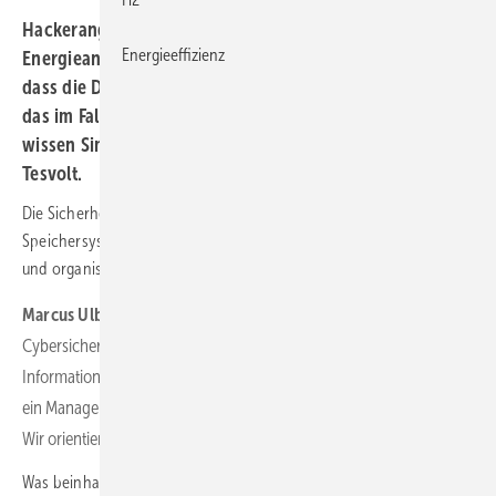
Hackerangriffe sind für Unternehmen und Betreiber von
Energieeffizienz
Energieanlagen schon fast Alltag. Umso wichtiger ist es,
dass die Daten nicht in die falschen Hände geraten. Wie
das im Falle von Speichersystemen umgesetzt wird,
wissen Simon Schandert und Marcus Ulbricht von
Tesvolt.
Die Sicherheit der Daten wird wichtiger für Betreiber von großen
Speichersystemen. Wie funktioniert die Cybersicherheit technisch
und organisatorisch?
Marcus Ulbricht:
Zunächst beschränken wir uns nicht nur auf
Cybersicherheit, sondern schauen auf die gesamte
Informationssicherheit. Informationssicherheit wiederum ist für uns
ein Managementsystem – ähnlich wie das Qualitätsmanagement.
Wir orientieren uns am internationalen Standard ISO 27001.
Was beinhaltet die ISO 27001?