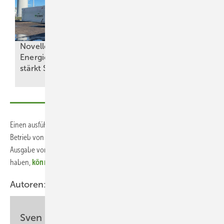
Novelle des
EES-Award: Die
Energiewirtschaftsgesetzes
Finalisten
stärkt
Speicherausbau
stehen
fest
Einen ausführlichen Bericht über die Informationssicherheit beim
Betrieb von Solaranlagen und Speichern finden Sie in der nächsten
Ausgabe von
ERNEUERBARE ENERGIEN
. Falls Sie noch kein
Abo
haben,
können Sie hier reinschnuppern
.
Autoren:
Sven Ullrich