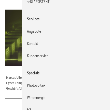
✨KI ASSISTENT
Services
Angebote
Kontakt
Kundenservice
Tesvolt/Michael Setzpfandt
Specials
Marcus Ulbricht (oben) ist bei Tesvolt der Experte für Cyber Security &
Cyber Compliance Energiehandel. Simon Schandert ist technischer
Photovoltaik
Geschäftsführer des Wittenberger Speicherherstellers.
Windenergie
H2