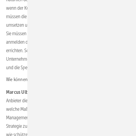
wenn der Kunde das Standardpasswort auf das Gerät klebt. Hier
müssen die Unternehmen auch ihre eigenen Sicherheitskonzepte
umsetzen und die Speicher und Solaranlagen in diese integrieren.
Sie müssen unter anderem genau definieren, wer sich im System
anmelden darf, und entsprechende Hürden gegen fremden Zugriff
errichten. Solche Zugangskontrollen sind nicht nur für das eigene
Unternehmensnetzwerk, sondern auch für die Energieinfrastruktur
und die Speicher wichtig.
Wie können Kunden erkennen, wie sicher ein Produkt ist?
Marcus Ulbricht:
Das hat etwas damit zu tun, wie umfangreich der
Anbieter die Informationssicherheit umsetzt. Wir dokumentieren,
welche Maßnahmen wir ergreifen – etwa Verschlüsselung, Patch-
Management, Penetrationstests. Wir entwickeln zudem eine
Strategie zur Informationssicherheit. Wir erklären konkret, was wir
wie schützen wollen und welche Anforderungen wir bei diesem