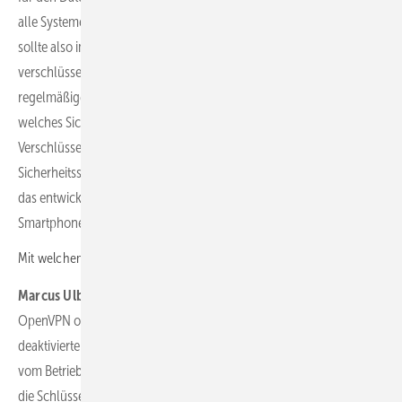
alle Systeme dieselben Sicherheitsprinzipien verfolgen. Ein Kunde
sollte also im Betriebshandbuch lesen können, ob die Anmeldung
verschlüsselt ist, ob die Komponenten geprüft sind und ob es
regelmäßige Updates gibt. Am Ende entscheidet der Betreiber,
welches Sicherheitsniveau er will: von einfachen Systemen ohne
Verschlüsselung bis zu Lösungen mit zusätzlichem
Sicherheitsservice wie einem VPN. Auch im Energiemarkt wird sich
das entwickeln – so wie wir heute selbstverständlich VPN auf dem
Smartphone nutzen.
Mit welchem VPN arbeiten Sie?
Marcus Ulbricht:
Wir setzen bei Tesvolt auf offene Standards wie
OpenVPN oder Linux, allerdings in gehärteten Versionen mit
deaktivierten unnötigen Diensten. Denn Sicherheit hängt nicht nur
vom Betriebssystem ab, sondern von dessen Konfiguration. Auch
die Schlüssellängen und -tiefen müssen regelmäßig angepasst