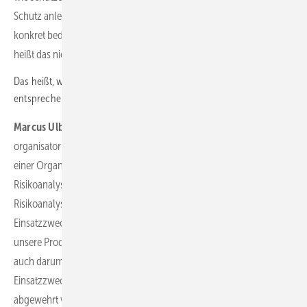
Schutz anlegen. Aber viele Kunden müssen erst lernen, was das
konkret bedeutet. Das ist wie bei Autos: Nur weil ein Auto TÜV hat,
heißt das nicht, dass der Fahrer automatisch sicher fährt.
Das heißt, wenn die Speicher oder auch andere Systeme
entsprechend der ISO 27001 aufgebaut sind, ist alles in Ordnung?
Marcus Ulbricht:
Die ISO 27001 ist ein technischer und
organisatorischer Maßnahmenkatalog, um ein Sicherheitsniveau in
einer Organisation einzurichten. Hier ist eine umfangreiche
Risikoanalyse wichtig. Auf die Durchführung einer solchen
Risikoanalyse zielt die IEC 62443 ab. Dabei steht unter anderem der
Einsatzzweck des Speichers im Mittelpunkt. Wir führen für alle
unsere Produkte eine solche Risikoanalyse durch. Dabei geht es
auch darum, welche potenziellen Bedrohungen mit diesem
Einsatzzweck einhergehen und mit welchen Maßnahmen diese
abgewehrt werden können.