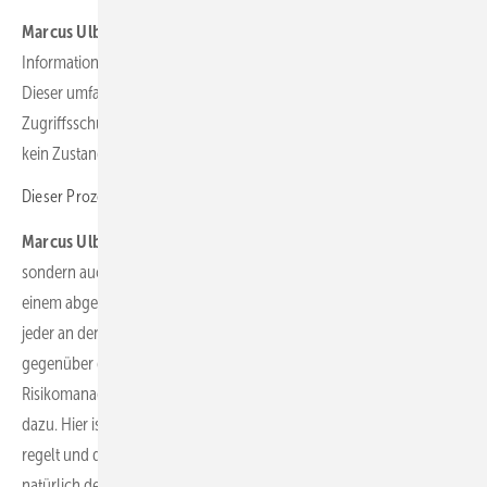
Marcus Ulbricht:
Sie definiert den Standard für die
Informationssicherheit und die entsprechenden Anforderungen.
Dieser umfasst technische und organisatorische Maßnahmen, von
Zugriffsschutz bis Schulung der Mitarbeiter. Wichtig ist: Sicherheit ist
kein Zustand, sondern ein Prozess.
Dieser Prozess betrifft alle Ebenen?
Marcus Ulbricht:
Genau. Wir betrachten nicht nur den Cyberraum,
sondern auch die physische Sicherheit – etwa, ob eine Batterie in
einem abgeschlossenen und abgesicherten Raum steht. Denn wenn
jeder an den Speicher herankommt, nützt die ganze Sicherheit
gegenüber dem Cyberraum wenig. Auch Compliance,
Risikomanagement und eine gelebte Sicherheitskultur gehören
dazu. Hier ist wichtig, wie das Unternehmen die Zugangskontrolle
regelt und die eigene Sicherheitsarchitektur aufbaut. Dabei muss
natürlich der Betreiber mitziehen. Ein sicheres Produkt nützt nichts,