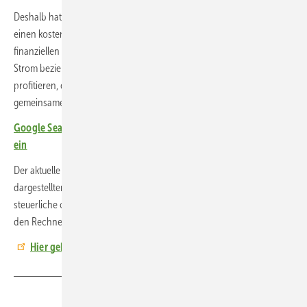
Deshalb hat die gemeinnützige Firma Beyond Content aus Erlangen
einen kostenlosen Rechner entwickelt. Er liefert eine Abschätzung der
finanziellen Effekte für Anlagenbetreiber und Haushalte, die lokalen
Strom beziehen möchten. Besonders Energiegemeinschaften können
profitieren, die sich Fixkosten teilen und den Sonnenstrom über einen
gemeinsamen Pool nutzen.
Google Search: So stellen Sie photovoltaik als bevorzugte Quelle
ein
Der aktuelle Rechner befindet sich in der offenen Beta-Phase. Die
dargestellten Werte sind Näherungen und ersetzen keine rechtliche,
steuerliche oder energiewirtschaftliche Prüfung. Beyond Content hält
den Rechner bei gesetzlichen und sonstigen Änderungen aktuell. (HS)
Hier geht es zum Rechner für Nachbarstrom.
Teilen
Link kopieren