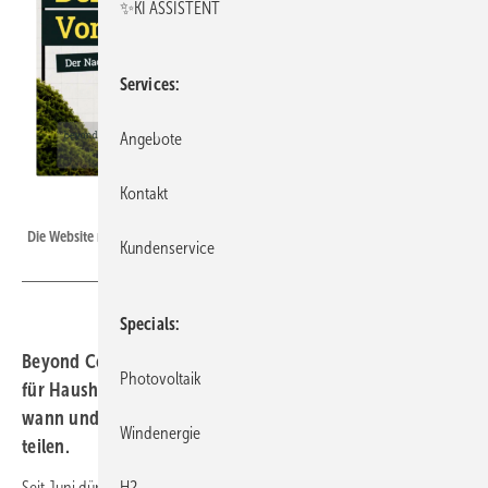
✨KI ASSISTENT
Services
Angebote
Kontakt
Beyond Content
Die Website mit der Beta-Version des Rechners ist freigeschaltet.
Kundenservice
Specials
Beyond Content bietet im Internet ein kostenloses Tool
Photovoltaik
für Haushalte an. Der Rechner für Nachbarstrom zeigt,
wann und für wen es sich rechnet, Sonnenstrom zu
Windenergie
teilen.
H2
Seit Juni dürfen deutsche Haushalte ihren Solarstrom direkt mit