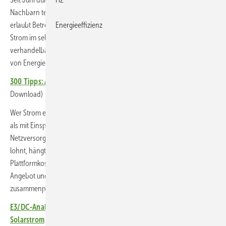
Nachbarn teilen. Der neue Paragraf 42c im Energiewirtschaftsgesetz
Energieeffizienz
erlaubt Betreiberinnen von Photovoltaikanlagen, überschüssigen
Strom im selben Bilanzierungsgebiet zu verkaufen – zu
verhandelbaren Preisen, ohne bisherige Pflichten aus der Lieferung
von Energie.
300 Tipps: Autark mit Solarstrom
(Kostenloser Ratgeber zum
Download)
Wer Strom erzeugt, kann damit mehr aus seiner Anlage herausholen
als mit Einspeisevergütung. Wer Strom bezieht, zahlt weniger als beim
Netzversorger. So weit die Theorie. Ob sich Energy Sharing im wirklich
lohnt, hängt von vielen Faktoren ab – von Netzentgelten,
Plattformkosten, Smart-Meter-Einbau und vor allem der Frage, wie
Angebot und Nachfrage im 15-Minuten-Takt zeitlich
zusammenpassen.
E3/DC-Analyse: Niederspannungsnetze vertragen mehr
Solarstrom