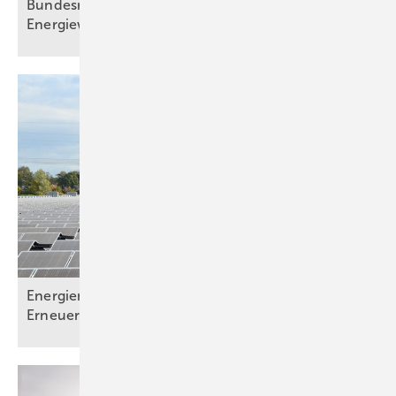
Bundesregierung beschließt Novelle des
Energiewirtschaftsgesetzes
Energiemonitoring zeigt: Starker Ausbau der
Erneuerbaren weiterhin
notwendig