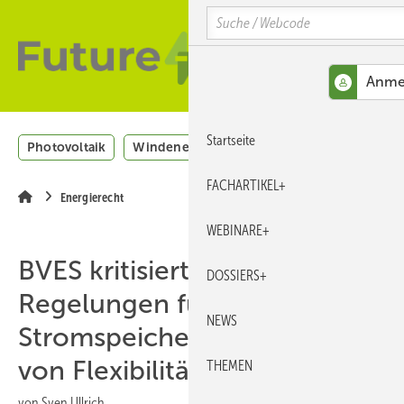
Springe
Skip
Skip
Search
zum
to
to
Hauptinhalt
main
site
navigation
search
MENÜ
Startseite
Photovoltaik
Windenergie
H2
Energieeffizienz
FACHARTIKEL+
Energierecht
WEBINARE+
BVES kritisiert verschleppte
DOSSIERS+
Regelungen für
NEWS
Stromspeicher und Aufbau
von Flexibilität
THEMEN
von
Sven Ullrich