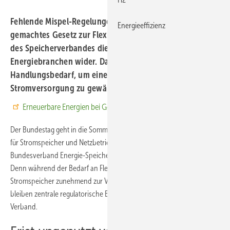
Fehlende Mispel-Regelungen und ein schlecht
Energieeffizienz
gemachtes Gesetz zur Flexibilisierung spiegeln aus Sicht
des Speicherverbandes die derzeitige Situation für die
Energiebranchen wider. Dabei besteht dringender
Handlungsbedarf, um eine sichere und bezahlbare
Stromversorgung zu gewährleisten.
Erneuerbare Energien bei Google bevorzugen
Der Bundestag geht in die Sommerpause und die neuen Regelungen
für Stromspeicher und Netzbetrieb liegen auf Eis – ein Grund für den
Bundesverband Energie-Speicher (BVES) kritische Bilanz zu ziehen.
Denn während der Bedarf an Flexibilität im Stromsystem wächst und
Stromspeicher zunehmend zur Versorgungssicherheit beitragen,
bleiben zentrale regulatorische Entscheidungen aus, kritisiert der
Verband.