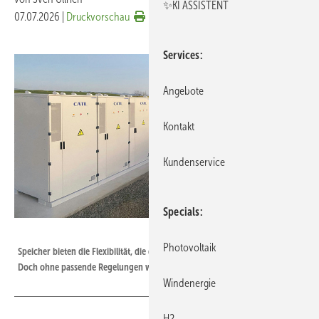
✨KI ASSISTENT
07.07.2026
|
Druckvorschau
Services
Angebote
Kontakt
Kundenservice
Specials
Socomec
Photovoltaik
Speicher bieten die Flexibilität, die das Energiesystem der Zukunft braucht.
Doch ohne passende Regelungen werden sie nicht gebaut.
Windenergie
H2