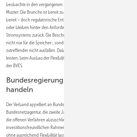
beobachte in den vergangenen Wochen ein wiederkehrendes
Muster: Die Branche ist bereit zu investieren, die Technologien stehen
bereit – doch regulatorische Entscheidungen werden verschoben
oder bleiben hinter den Anforderungen eines zukunftsfähigen
Stromsystems zurück. Die Beschreibung der derzeitigen Situation
nicht nur für die Speicher-, sondern für alle Energiebranchen könnte
zutreffender nicht ausfallen. Dabei könne es sich Deutschland nicht
leisten, beim Ausbau der Flexibilität weiter Zeit zu verlieren, kritisiert
der BVES.
Bundesregierung muss endlich
handeln
Der Verband appelliert an Bundesregierung, Bundestag und
Bundesnetzagentur, die zweite Jahreshälfte konsequent zu nutzen, um
die offenen Verfahren abzuschließen und einen verlässlichen,
investitionsfreundlichen Rahmen für Speicher zu schaffen. „Denn
ohne ausreichend Flexibilität lassen sich Versorgungssicherheit,