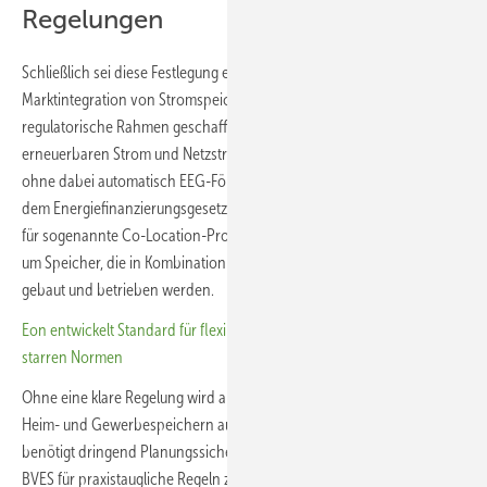
Regelungen
Schließlich sei diese Festlegung ein zentrales Element für die
Marktintegration von Stromspeichern. Denn damit wird erstmals der
regulatorische Rahmen geschaffen, mit dem Batteriespeicher
erneuerbaren Strom und Netzstrom flexibel kombinieren können,
ohne dabei automatisch EEG-Förderansprüche oder Privilegien nach
dem Energiefinanzierungsgesetz zu verlieren. Das ist unter anderem
für sogenannte Co-Location-Projekte wichtig. Dabei handelt es sich
um Speicher, die in Kombination mit Solar- oder Windkraftanlagen
gebaut und betrieben werden.
Eon entwickelt Standard für flexible Netzanschlüsse – BVES warnt vor
starren Normen
Ohne eine klare Regelung wird aber auch der weitere Ausbau von
Heim- und Gewerbespeichern ausgebremst. Denn die Branche
benötigt dringend Planungssicherheit. „Seit Jahren setzt sich der
BVES für praxistaugliche Regeln zur Marktintegration von Speichern