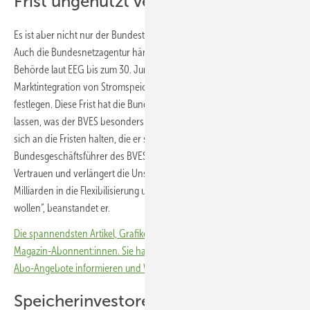
Frist ungenutzt verstrichen
Es ist aber nicht nur der Bundestag, der seine Aufgaben nicht erledigt.
Auch die Bundesnetzagentur hängt hinterher. So sollte die Bonner
Behörde laut EEG bis zum 30. Juni 2026 die Regelungen für die
Marktintegration von Stromspeichern und Ladepunkten (Mispel)
festlegen. Diese Frist hat die Bundesnetzagentur aber verstreichen
lassen, was der BVES besonders kritisch sieht. „Gerade der Staat sollte
sich an die Fristen halten, die er selbst setzt“, fordert Urban Windelen,
Bundesgeschäftsführer des BVES. „Die erneute Verzögerung zerstört
Vertrauen und verlängert die Unsicherheit für Unternehmen, die
Milliarden in die Flexibilisierung unseres Energiesystems investieren
wollen“, beanstandet er.
Die spannendsten Artikel, Grafiken und Dossiers erhalten unsere
Magazin-Abonnent:innen. Sie haben noch kein Abo? Jetzt über alle
Abo-Angebote informieren und Wissensvorsprung sichern.
Speicherinvestoren warten auf