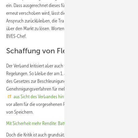
ein. Dass ausgerechnet dieses für die Branche zentrale Verfahren
erneut verschoben wird, lässt die Politik hinter ihrem eigenen
Anspruch zurückbleiben, die Transformation unseres Energiesystems
über den Markt zu lösen. Worten müssen Taten folgen“, wettert der
BVES-Chef.
Schaffung von Flexibilitäten verpasst
Der Verband kritisiert aber auch weitere, längst fällige gesetzliche
Regelungen. So bleibe der am 1. Juli 2026 endlich vorgelegte Entwurf
des Gesetzes zur Beschleunigung der Planungs- und
Genehmigungsverfahren für mehr Flexibilität im Stromsystem (FlexBG)
aus Sicht des Verbandes hinter seinem Anspruch zurück
. Das gilt
vor allem für die vorgesehenen Regelungen zur Baubeschleunigung
von Speichern.
Mit Sicherheit mehr Rendite: Batteriespeicher im Praxiseinsatz
Doch die Kritik ist auch grundsätzlicher Natur. Denn der Verband