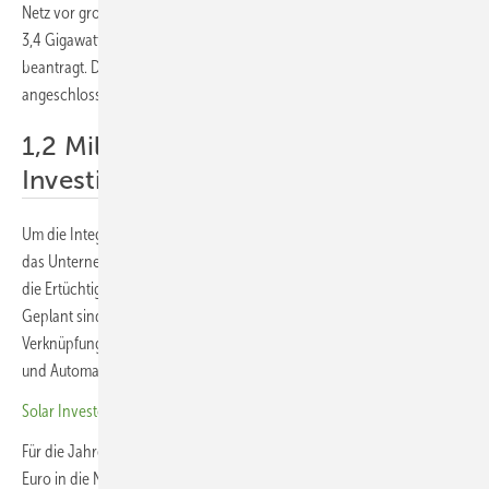
Netz vor große Herausforderungen. Bereits jetzt sind Leistungen von
3,4 Gigawatt (GW) für neue Anlagen reserviert, weitere 30 GW sind
beantragt. Diese Summe entspricht dem Elffachen der aktuell
angeschlossenen Leistung.
1,2 Milliarden Euro neue
Investitionen ins Netz
Um die Integration dieser Energiemengen zu ermöglichen, investiert
das Unternehmen nach eigen Angaben gezielt in den Ausbau – sowie
die Ertüchtigung des Stromnetzes auf allen Spannungsebenen.
Geplant sind unter anderem neue Umspannwerke, zusätzliche
Verknüpfungspunkte zum Übertragungsnetz sowie die Digitalisierung
und Automatisierung des Netzbetriebs.
Solar Investors Guide: Risiken im Projektgeschäft minimieren
Für die Jahre 2025 und 2026 sind Investitionen von 197 Millionen
Euro in die Netzinfrastruktur vorgesehen. Bis 2033 plant Wemag Netz