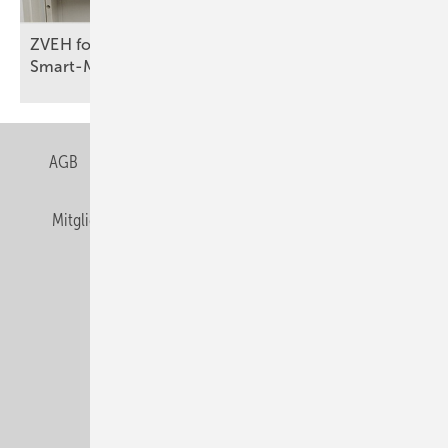
ZVEH fordert kürzere Fristen beim
Smart-Meter-Rollout
AGB
Datenschutz
Gentner Verlag
Impressum
Mitgliedschaften und Engagement
Privacy Manager
Veranstaltungen / Webinare
© Alfons W. Gentner Verlag GmbH & Co. KG