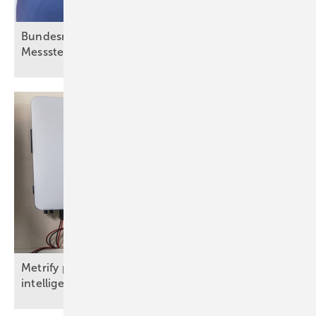
Bundesnetzagentur geht gegen säumige
Messstellenbetreiber
vor
Metrify plant Rollout von 2,5 Millionen
intelligenten Stromzählern bis
2030