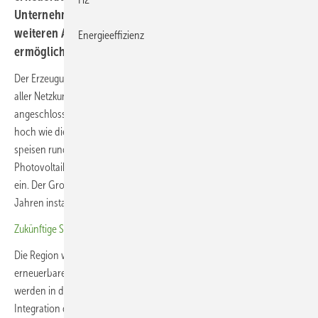
Unternehmen plant nun massive Investitionen, um den
weiteren Ausbau von Photovoltaik und Windkraft zu
Energieeffizienz
ermöglichen.
Der Erzeugungsleistung von drei Gigawatt steht eine Jahreshöchstlast
aller Netzkunden von rund 408 Megawatt gegenüber. Die
angeschlossene Ökostromleistung ist damit mehr als siebenmal so
hoch wie die von den Netzkunden nachgefragte Leistung. Aktuell
speisen rund 18.500 Anlagen – darunter große Windparks,
Photovoltaikanlagen und private Balkonkraftwerke – ins Verteilnetz
ein. Der Großteil dieser Anlagen wurde in den vergangenen vier
Jahren installiert.
Zukünftige Stromnetze 2026 – aktuelles Programm steht
Die Region war im Jahr 2024 an 142 Tagen vollständig mit
erneuerbaren Energien versorgt. Überschüssige Strommengen
werden in das vorgelagerte Übertragungsnetz eingespeist. Die
Integration der stetig wachsenden Zahl von EE-Anlagen stellt Wemag