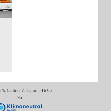
s W. Gentner Verlag GmbH & Co.
KG