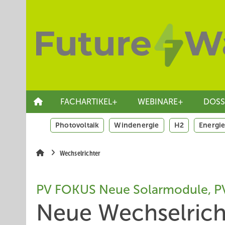
Springe
Skip
Skip
zum
to
to
Hauptinhalt
main
site
navigation
search
FACHARTIKEL+
WEBINARE+
DOSS
Photovoltaik
Windenergie
H2
Energie
Wechselrichter
PV FOKUS Neue Solarmodule, P
Neue Wechselrich