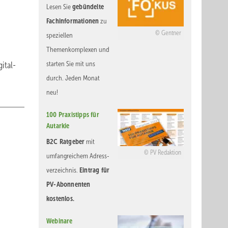
gebündelte
Lesen Sie
Fachinformationen
zu
Gentner
speziellen
Themenkomplexen und
ital-
starten Sie mit uns
durch. Jeden Monat
neu!
100 Praxistipps für
Autarkie
B2C Ratgeber
mit
PV Redaktion
umfangreichem Adress-
Eintrag für
verzeichnis.
PV-Abonnenten
kostenlos.
Webinare