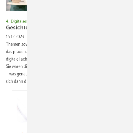
Bild: Fabian Kauschke
4. Digitales Fachforum „Gebäudehülle im Fokus“
Gesichter einer
Krise
15.12.2023
-
14 Vorträge und fünf Keynote-Speaker zu spannenden
Themen sowie vier Sessions mit Innovationen aus der Bauindustrie –
das praxisnah von den Referenten aufbereitet, bot das diesjährige
digitale Fachforum „Gebäudehülle im Fokus“ vom 7. bis 8. November.
Sie waren diesmal nicht mit dabei? Dann haben Sie echt was verpasst
– was genau, können Sie dieser Zusammenfassung entnehmen und
sich dann die Anmeldung für 2024 vornehmen. Claudia
Siegele