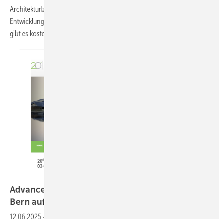
Architekturbüros und Bauindustrie in Bern neue Projekte und
Entwicklungen im Design von Gebäudehüllen. Für GEB-Leser:innen
gibt es kostenlose
Teilnahmegutscheine.
ABS
Advanced Building Skins: Photovoltaik trifft in
Bern auf moderne
Architektur
12.06.2025
-
In diesem Jahr lädt der Veranstalter bereits zum 20. Mal