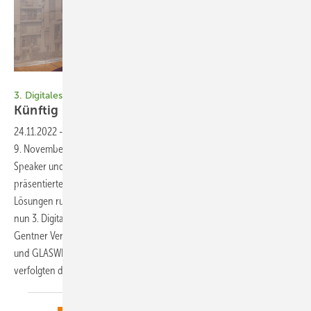
Bild: Fabian Kauschke
3. Digitales Fachforum Gebäudehülle im Fokus
K ünftig kein „Ja, aber …!“
mehr
24.11.2022
-
3. Digitales Fachforum Gebäudehülle im Fokus Am 8. und
9. November war es mal wieder so weit: Renommierte Keynote-
Speaker und gleichermaßen kompetente Fachreferenten
präsentierten und diskutierten Themen, Produkte, Konzepte und
Lösungen rund ums Thema Gebäudeeffizienz und Fassade auf dem
nun 3. Digitalen Fachforum Gebäudehülle, veranstaltet von den im
Gentner Verlag ansässigen Fachzeitschriften Gebäude Energieberater
und ­GLASWELT. Knapp 940 Teilnehmerinnen und Teilnehmer
verfolgten das bewährte Veranstaltungs­format. Claudia
Siegele