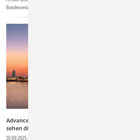
Bundesverband energieeffiziente
Gebäudehülle.
Azizi Developments, Duba
Advanced Building Skins Conference: Wie
sehen die Fassaden der Zukunft
aus?
10.09.2025
-
Am 3. und 4. November 2025 präsentieren