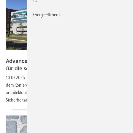
Energieeffizienz
Benedikt Bläsi, Fraunhofer ISE
Advanced Building Skins 2026: Neue Lösungen
für die solare
Gebäudehülle
10.07.2026
-
In Bern steht im November auch die BIPV wieder auf
dem Konferenzprogramm. Neben den neuen Lösungen für die
architektonisch ansprechende Solarfassade wird es auch um aktuelle
Sicherheitsaspekte
gehen.