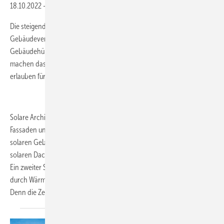
18.10.2022
-
PV FOKUS Solare Architektur (BIPV),
PV 08-2022
Die steigenden Kosten für elektrischen Strom und Wärme zur
Gebäudeversorgung zwingt, alle verfügbaren Flächen der
Gebäudehülle zu nutzen. Denn sie lassen sich solar aktivieren,
machen das Gebäude zum selbstversorgenden Kraftwerk. Und
erlauben für die E-Mobilität völlig neue Chancen.
Solare Architektur: Im PV FOKUS geht es um solare Elemente für
Fassaden und Überkopfverglasungen sowie die richtige Planung von
solaren Gebäuden. Zudem ist die Montage von Indachsystemen und
solaren Dachziegeln ein wichtiges Thema.
Ein zweiter Schwerpunkt erläutert die Chancen der Sektorkopplung
durch Wärmepumpen und solarelektrische Boiler für Warmwasser.
Denn die Zeit für Heizöl und Erdgas läuft
ab.