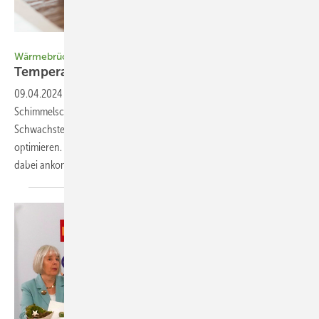
Bild: Psi Therm
Wärmebrücken-Software im Vergleich
Temperaturverläufe
verfolgen
09.04.2024
-
Wärmebrücken verursachen Energieverluste und
Schimmelschäden. Computerprogramme können helfen, die
Schwachstellen an der Gebäudehülle zu analysieren und zu
optimieren. Der tabellarische Programmvergleich zeigt, worauf es
dabei ankommt. Marian
Behaneck