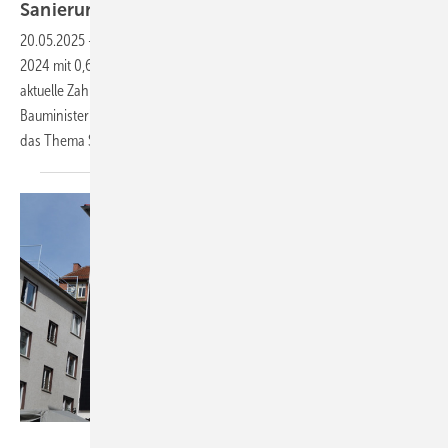
Sanierungsquote ist 2024 leicht
gesunken
20.05.2025
-
Die energetische Sanierungsquote in Deutschland blieb
2024 mit 0,69 Prozent hinter den Klimazielen zurück. Das zeigen
aktuelle Zahlen des Bundesverbands Gebäudehülle (Buveg).
Bauministerin Verena Hubertz verspricht einen Bauturbo, spart aber
das Thema Sanierung in ihrer ersten Rede vor dem Bundestag
aus.
Stadtwerke Stuttgart/VDE Verlag