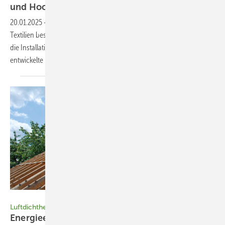
und
Hochwasser
20.01.2025
-
Leichte Fassadenelemente, die aus Membranen und
Textilien bestehen, kühlen Gebäude durch Verdunstung und ersparen
die Installation einer Klimaanlage. Die Architektin Christina Eisenbarth
entwickelte Hydroskin und gründete 2023 ein eigenes
Start-up.
Bild: FLiB
Luftdichtheit gegen Schimmel
Energi eeffizient und
schadensfrei