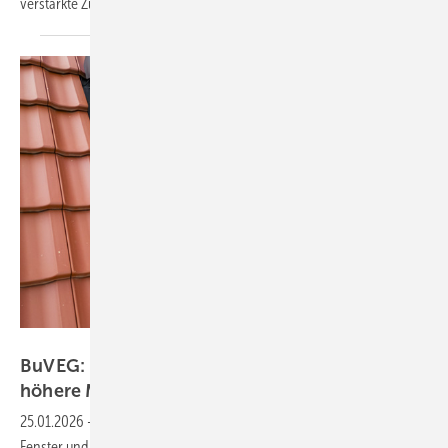
verstärkte Zusammenarbeit
beschlossen.
TLS-Dachfenster
BuVEG: Effiziente Immobilien erzielen deutlich
höhere
Marktpreise
25.01.2026
-
Energetische Sanierung insbesondere von Fassade,
Fenster und Dach sorgt für einen erheblichen Wertzuwachs, so der