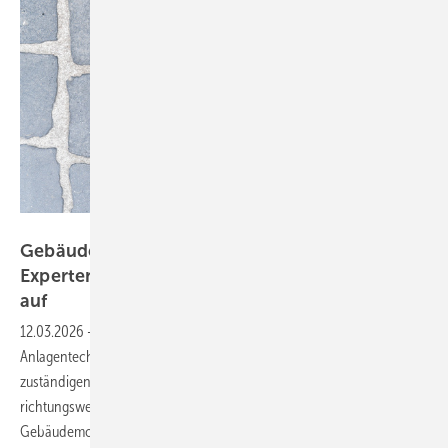
Gerd - stock.adobe.com
Gebäudemodernisierungsgesetz:
Expertengutachten zeigt lösungsoffenen Weg
auf
12.03.2026
-
Die führenden Verbände der erneuerbaren
Anlagentechnik, Gebäudehülle und Energieberatung haben den
zuständigen Politikern der Regierungskoalition ein
richtungsweisendes Gutachten für ein neues
Gebäudemodernisierungsgesetz
vorgelegt.