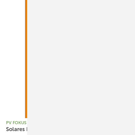
PV FOKUS E-Ladetechnik & solare Carports, PV8-2022
Solares Bauen - Gebäudehülle clever
nutzen