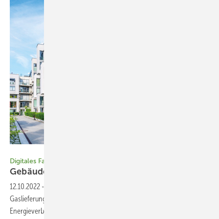
Bild: Getty Images
Digitales Fachforum
Gebäudehülle braucht
Fokus
12.10.2022
-
Digitales Fachforum Die durch die reduzierten
Gaslieferungen aus Russland forcierte Debatte um den
Energieverbrauch im Gebäudesektor ist notwendig, konzentriert sich