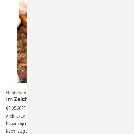
Bild: Leipfinger Bader
Neuheiten von der BAU 2023
Im Zeichen der
Nachhaltigkeit
08.05.2023
-
Auf der BAU in München – der Weltleitmesse für
Architektur, Materialien, Systeme – stand die Präsentation vieler
Neuerungen und Weiterentwicklungen vor allem im Zeichen der
Nachhaltigkeit – auch und gerade was Dämmung, Baustoffe und all­