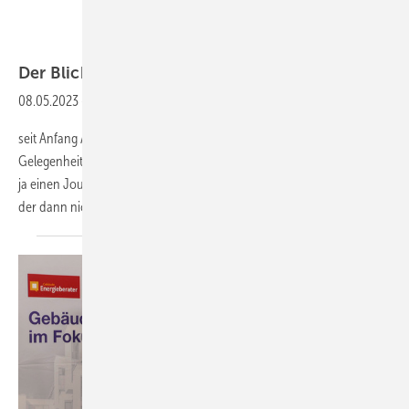
Bild: Marcus Walter
Der Blick fürs
Ganze
08.05.2023
-
￼Liebe Energieberaterinnen und Energieberater,
seit Anfang April bin ich Teil des Redaktionsteams und habe gleich die
Gelegenheit bekommen, mich hier vorzustellen. Eigentlich sollte man
ja einen Journalisten niemals darum bitten, von sich zu erzählen, weil
der dann nicht mehr aufhört. Ich
werde...