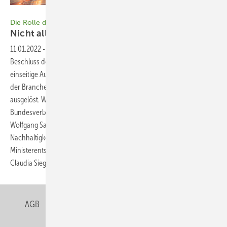
Bild: Blue Planet Studio - stock.adobe.com
Die Rolle der Gebäudehülle für die Effizienzstrategie
Nicht alles über einen Kamm
scheren!
11.01.2022
-
Die Rolle der Gebäudehülle für die Effizienzstrategie Der
Beschluss der Bauministerkonferenz im thüringischen Erfurt, „die
einseitige Ausrichtung an der Gebäudedämmung aufzugeben“, hat in
der Branche kontroverse Stellungnahmen und Diskussionen
ausgelöst. Wir haben Jan Peter Hinrichs, Geschäftsführer des
Bundesverbandes energieeffiziente Gebäudehülle (BuVEG), und
Wolfgang Saam, Abteilungsleiter Klimaschutz-, Energiepolitik und
Nachhaltigkeit beim Zentralen Immobilien Ausschuss (ZIA), zu der
Ministerentscheidung befragt. Das Interview führte GEB-Redakteurin
Claudia
Siegele.
AGB
Datenschutz
Gentner Verlag
Impressum