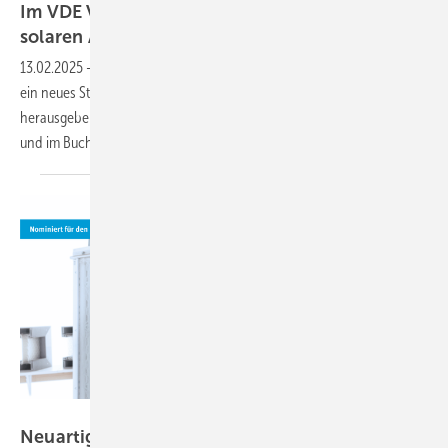
Im VDE Verlag erschienen: Handbuch zur
solaren
Architektur
13.02.2025
-
Sonnenstrom aus der Gebäudehülle: Der VDE Verlag hat
ein neues Standardwerk zur Bauwerkintegrierten Photovoltaik (BIPV)
herausgeben. Es ist auch als E-Book erschienen. Das Buch ist online
und im Buchhandel
lieferbar.
Universität Stuttgart / Uli Regenscheit
Neuartige Gebäudefassade schützt vor Hitze