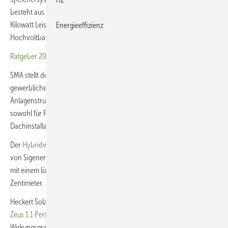
besteht aus einem neu entwickelten Hybridwechselrichter mit zwölf
Kilowatt Leistung und einem modular erweiterbaren
Energieeffizienz
Hochvoltbatteriesystem.
Ratgeber 2025: 250 Tipps für solaren Eigenstrom
SMA stellt den neuen
Sunny Tripower 125
als Wechselrichter für
gewerbliche Photovoltaikanlagen vor. Das Gerät ist für dezentrale
Anlagenstrukturen mit Megawattleistung konzipiert und eignet sich
sowohl für Freiflächenanlagen als auch für komplexe
Dachinstallationen.
Der
Hybridwechselrichter
der zweiten Generation für Wohngebäude
von Sigenergy bietet eine effiziente und kompakte Lösung. Er kommt
mit einem lüfterlosen Design und misst in der Tiefe weniger als zehn
Zentimeter.
Heckert Solar erweitert sein Portfolio um das Glas-Glas-Solarmodul
Zeus 1.1 Performance
mit bis zu 460 Watt Leistung und einem
Wirkungsgrad von bis zu 23 Prozent. Bestellungen sind ab sofort über