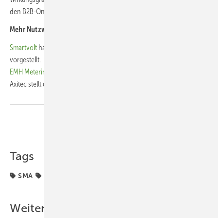
den B2B-Online-Shop des Unternehmens möglich. (nhp)
Mehr Nutzwert und Fachwissen für Sie:
Smartvolt
hat eine optimierte Version seiner faltbaren Smartsolarbox
vorgestellt.
EMH Metering
zeigt neue Geräte für den Smart-Meter-Rollout.
Axitec stellt den neuen Gewerbespeicher
Axistorage Titan
vor.
Teilen
Link kopieren
Tags
SMA
Sigenergy
Solarspeicher
Weitere Inhalte