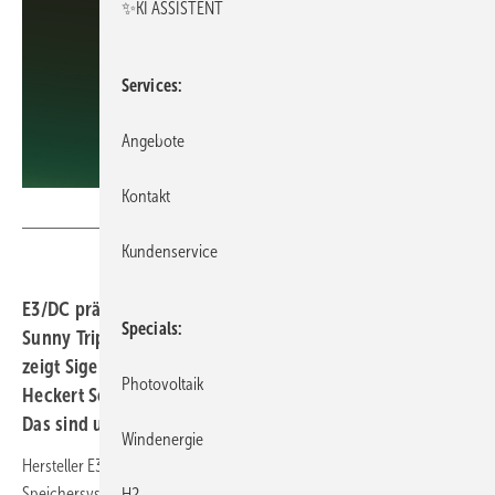
✨KI ASSISTENT
Services
Angebote
Kontakt
E3DC
Kundenservice
E3/DC präsentiert neues Hauskraftwerk One. SMA stellt
Specials
Sunny Tripower für gewerbliche Anlagen vor. Zudem
zeigt Sigenergy einen neuen Hybrid ohne Lüfter sowie
Photovoltaik
Heckert Solar ein neues Glas-Glas-Modul mit 460 Watt.
Das sind unsere Produkte der Woche.
Windenergie
Hersteller E3/DC hat das
Hauskraftwerk One
als neues
Speichersystem für den privaten Einsatz präsentiert. Das System
H2