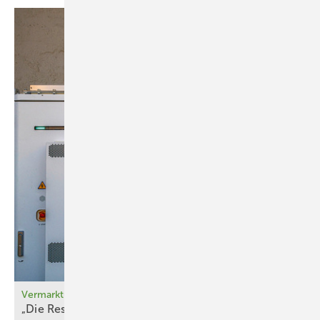
Vermarktung
„Die Resonanz war
riesig “