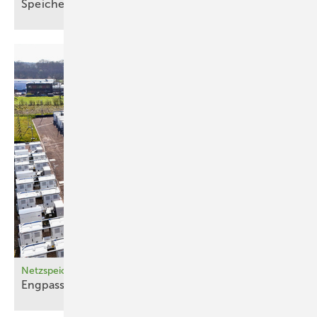
Sp eicher treiben Umbau der Netze
voran
Netzspeicher
Engpass
auflösen