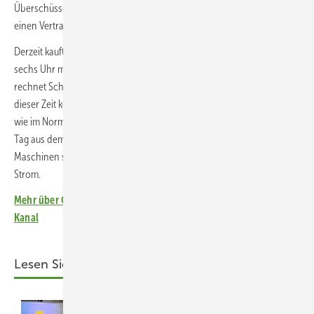
Überschüsse aus den Solaranlagen geschlossen. Und wir haben
einen Vertrag für dynamische Stromtarife.“
Derzeit kauft der Speicher den Netzstrom zwischen Mitternacht und
sechs Uhr morgens. „Dafür zahlen wir den Börsenpreis plus 0,5 Cent“,
rechnet Schoch vor. „Der Speicher wird bis 80 Prozent beladen. In
dieser Zeit kostet uns die Kilowattstunde nur zehn Cent, nicht 27 Cent
wie im Normaltarif. Dann versorgen wir unsere Produktion über den
Tag aus dem Speicher.“ Am Wochenende stehen die meisten
Maschinen still, lediglich Nitrieröfen zum Härten der Metallteile ziehen
Strom.
Mehr über C&I-Speicher erfahren Sie in unserem Investoren-
Kanal
Lesen Sie auch: