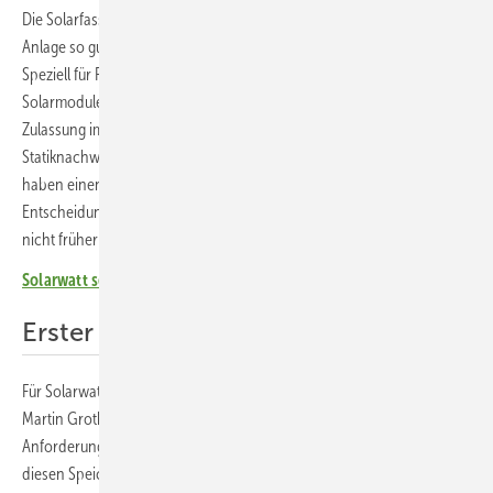
Die Solarfassaden leisten rund 67 Kilowatt. Weil es bei der ersten
Anlage so gut geklappt hatte, ging der Auftrag erneut an Solarwatt.
Speziell für Fassaden hat der Dresdner Systemanbieter die
Solarmodule Vision Construct mit allgemeiner bauaufsichtlicher
Zulassung im Portfolio. Dadurch entfällt der gesonderte
Statiknachweis, die Module werden unkompliziert montiert. „Und wir
haben einen Stromspeicher einbauen lassen“, erzählt Schoch. „Diese
Entscheidung hat sich richtig gelohnt. Die Frage ist, warum wir das
nicht früher gemacht haben.“
Solarwatt setzt auf größere Speicher für Gewerbe und Industrie
Erster Großspeicher für Solarwatt
Für Solarwatt war es der erste Großspeicher. Das Projektteam um
Martin Grothkopp und Jan Löper kannte den Betrieb und seine
Anforderungen bereits, von der Solarinstallation im Jahr 2023. „In
diesen Speicherprojekt kombinieren wir Lastspitzenkappung mit der