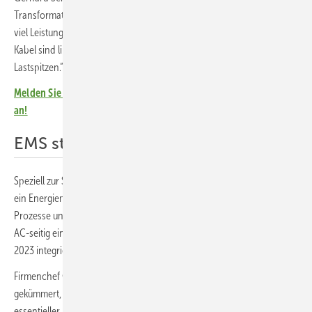
Transformator. „Wir haben den Speicher so eingestellt, dass nicht zu
viel Leistung über den Trafo läuft“, berichtet Jan Löper. „Denn die
Kabel sind limitiert. Deshalb kappt der Speicher unter anderem
Lastspitzen.“
Melden Sie sich jetzt zum monatlichen Newsletter für Investoren
an!
EMS steuert komplexe Funktionen
Speziell zur Steuerung des Gewerbespeichers verwendet Solarwatt
ein Energiemanagementsystem, das die komplexen Funktionen,
Prozesse und Daten steuert und verwaltet. Das Speichersystem wurde
AC-seitig eingekoppelt. So konnte die erste Solaranlage aus dem Jahr
2023 integriert werden. Sie läuft über Wechselrichter von Huawei.
Firmenchef Gerhard Schoch hat sich selbst um das Projekt
gekümmert, denn für den Fortbestand des Unternehmens ist es von
essentieller Bedeutung. „Zuerst bekam ich das Angebot einer Firma,