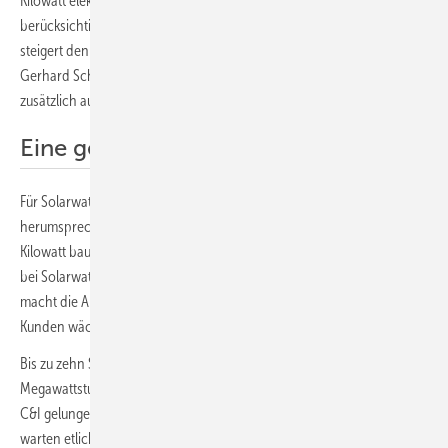
Kilowatt elektrische und 96 Kilowatt thermische Leistung), das zu
berücksichtigen war. Nun läuft die Anlage reibungslos. „Der Speicher
steigert den Ertrag aus unseren Solaranlagen gewaltig“, schätzt
Gerhard Schoch ein. „Jetzt wollen wir unseren Netzanschluss
zusätzlich auf 80 Kilowatt begrenzen.“
Eine gelungene Referenz
Für Solarwatt ist es eine gelungene Referenz, die sich schnell
herumsprechen dürfte. „Kommerzielle Solaranlagen mit mehr als 30
Kilowatt bauen wir seit vielen Jahren“, bestätigt CPO Peter Bachmann
bei Solarwatt in Dresden. „Nun kommen die Speicher hinzu. Das
macht die Anwendungen komplexer, der Beratungsaufwand bei den
Kunden wächst.“
Bis zu zehn Speicherschränke lassen sich kaskadieren, macht 2,61
Megawattstunden maximal. Mit dem neuen System ist der Einstieg in
C&I gelungen. Das dürfte das Solargeschäft unterstützen. Zudem
warten etliche ältere Anlagen darauf, mit Speichern nachgerüstet zu