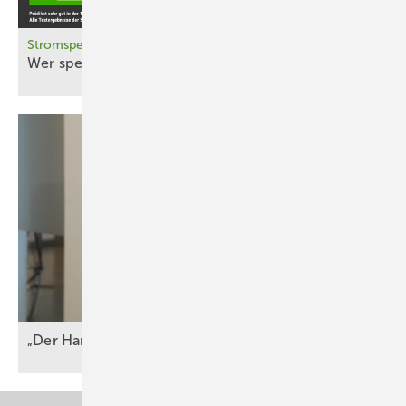
Stromspeicher-Inspektion
Wer speichert
effizient?
„Der Handel mit THG-Zertifikaten ist
lukrativ“