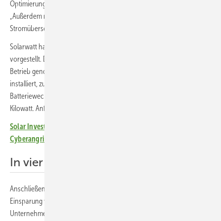
Optimierung des Eigenverbrauchs“, erläutert Jan Löper von Solarwatt.
„Außerdem nutzt der Speicher dynamische Stromtarife aus und kann
Stromüberschüsse handeln.“
Solarwatt hatte im Herbst 2025 sein neues Speichersystem für C&I
vorgestellt. Da war der Speicher in Görlitz bereits installiert und in
Betrieb genommen. Fünf Schränke mit je 261 Kilowattstunden wurde
installiert, zusammen 1,3 Megawattstunden. Fünf
Batteriewechselrichter mit je 125 Kilowatt Leistung ergeben 625
Kilowatt. Anfang Juli 2025 ging der Speicher in Betrieb.
Solar Investors Guide Podcast: Solaranlagen und Speicher gegen
Cyberangriffe schützen
In vier Jahren abbezahlt
Anschließend waren noch Anpassungen notwendig, aber die
Einsparung wurde bereits sichtbar: Im August kaufte das
Unternehmen nur noch 1.700 Kilowattstunden zu. „In drei bis vier