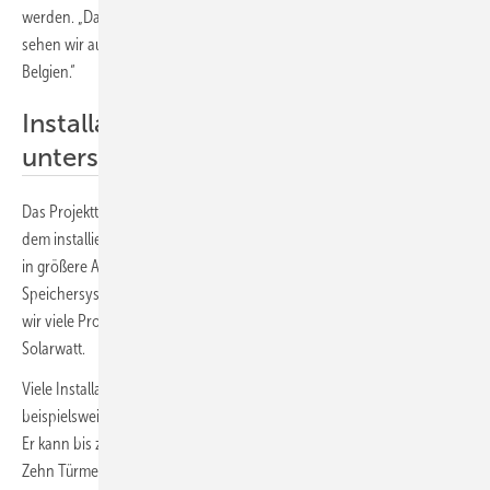
werden. „Das gilt nicht nur für Deutschland“, meint Bachmann. „Das
sehen wir auch in Großbritannien, in den Niederlanden und in
Belgien.“
Installateure bei Projekten
unterstützen
Das Projektteam unterstützt die Partnerbetriebe von Solarwatt aus
dem installierenden Handwerk, die mit dem neuen System den Schritt
in größere Anlagen wagen. Einige Installateure haben das
Speichersystem bereits bei ihren Kunden eingebaut. „Derzeit haben
wir viele Projekte in der Pipeline“, bestätigt Martin Grothkopp von
Solarwatt.
Viele Installateure sind keine Neulinge im Speichergeschäft, kennen
beispielsweise schon den Heimspeicher Battery Vision von Solarwatt.
Er kann bis zu 18,2 Kilowattstunden pro Speicherturm aufnehmen.
Zehn Türme sind kaskadierbar, macht also 182 Kilowatt. Die Grenze