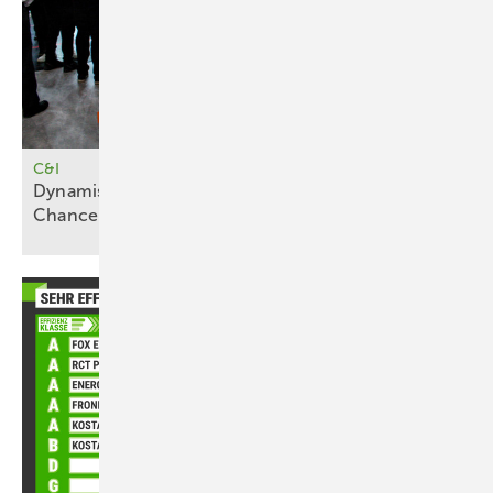
C&I
Dynam ische Strompreise bieten neue
Chancen