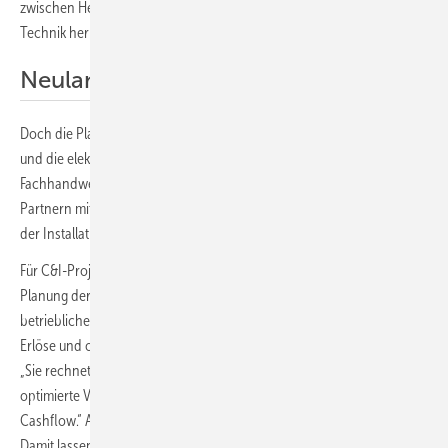
zwischen Heimspeicher und Gewerbespeicher sind – von der
Technik her – fließend.
Neuland für viele Fachpartner
Doch die Planung der Gewerbespeicher, ihre vielfältigen Funktionen
und die elektrische Einbindung ins Unternehmen sind für viele
Fachhandwerker noch Neuland. „Deshalb helfen wir unseren
Partnern mit Leads von potenziellen Kunden, bei der Planung und bei
der Installation“, sagt Peter Bachmann.
Für C&I-Projekte bietet Solarwatt ein spezielles Onlinetool, um die
Planung der Solaranlage mit der Auslegung des Speichers und die
betriebliche Anwendung zu verknüpfen. „Die Software prognostiziert
Erlöse und optimiert die Anwendung“, weiß Jan Löper von Solarwatt.
„Sie rechnet mehrere Hundert Varianten und entwickelt eine
optimierte Version nach Kriterien wie Return of Investment oder
Cashflow.“ Auch dynamische Tarife für Netzstrom sind darstellbar.
Damit lassen sich C&I-Kunden umfassend beraten und Varianten