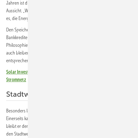
Jahren ist die komplette Anlage abbezahlt“, stellt Gerhard Schoch in
Aussicht. „Wir schauen uns die Verbräuche sehr genau an.“ Sein Ziel ist
es, die Energiekosten mittelfristig auf null zu drücken.
Den Speicher hat sein Unternehmen aus eigener Tasche bezahlt,
Bankkredite wurden nicht aufgenommen. „Das widerspräche unserer
Philosophie“, erklärt er. „Wir sind schuldenfrei und das wollen wir
auch bleiben. Die Investition haben wir rechtzeitig geplant und
entsprechende Mittel eingestellt.“
Solar Investors Guide E-Paper: Große Speichersysteme am
Stromnetz
Stadtwerke sehr kooperativ
Besonders lobt er die Zusammenarbeit mit den Stadtwerken Görlitz.
Einerseits kauft er heute deutlich weniger Strom ein. Andererseits
bleibt er den Stadtwerken als Kunde treu, denn „unsere Firma hat mit
den Stadtwerken einen Vertrag für die Direktvermarktung der