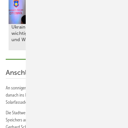
Ukraine: Solartechnik
Timo Leukefeld:
wichtig für Resilienz
Deutschland baut
und
Wiederaufbau
sich
arm
Anschluss an firmeneigenen Trafo
An sonnigen Tagen wird Solarstrom in den Speicher eingelagert, erst
danach ins Netz eingespeist. An klaren Wintertagen bringen die
Solarfassaden ordentlich Strom, das ist nicht zu unterschätzen.
Die Stadtwerke haben auch den Anschluss der Solaranlagen und des
Speichers ans Netz unterstützt. „Das lief sehr unkompliziert“, lobt
Gerhard Schoch. Der Netzabschluss erfolgte über den firmeneigenen