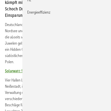
kämpft mit hohen Energiekosten. Bei der Firma Gerhard
Schoch Druckgiesstechnik in Görlitz wurden erhebliche
Energieeffizienz
Einsparungen erzielt – in kurzer Zeit.
Deutschland ist Wirtschaftsland, dafür ist es berühmt. Zwischen
Nordsee und Alpen gibt es überall kleine und mittlere Unternehmen,
die abseits vom Rampenlicht stehen und dennoch als versteckte
Juwelen gelten. Die Firma Gerhard Schoch Druckgiesstechnik ist so
ein Hidden Champion. Sie sitzt in Görlitz an der Neiße, im
südöstlichen Zipfel von Sachsen, im Dreiländereck zu Tschechien und
Polen.
Solarwatt: Solarfassade für Forschungsinstitut in Dresden
Vier Hallen betreibt G-S-D im Gewerbegebiet am Flughafen der
Neißestadt, insgesamt rund 4.000 Quadratmeter für Vertrieb,
Verwaltung und Produktion. Dort werden Präzisionsteile für
verschiedene Branchen gefertigt, beispielsweise Kolben oder
Beschläge für den Bau. Gießerei, Härteöfen und Zerspanung