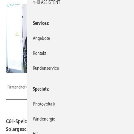
✨KI ASSISTENT
Services
Angebote
Kontakt
Kundenservice
Heiko Schwarzburger
Firmenchef Gerhard Schoch (Mitte) mit dem Projektteam von Solarwatt.
Specials
Photovoltaik
Windenergie
C&I-Speichersysteme werden im kommerziellen
Solargeschäft immer wichtiger. Denn die Wirtschaft
H2