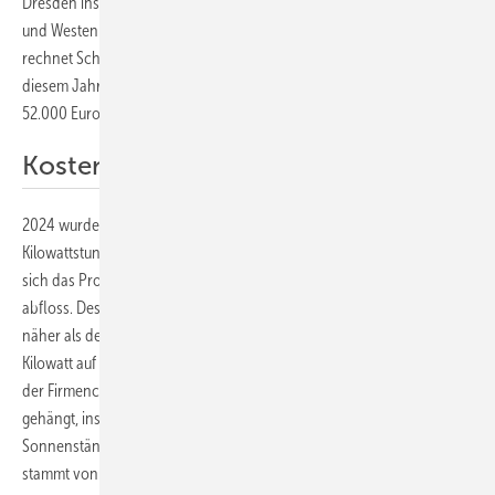
Dresden installierte knapp 300 Kilowatt, 780 Solarmodule nach Osten
und Westen ausgerichtet. „Das hat sich schnell bemerkbar gemacht“,
rechnet Schoch vor. „Die Anlage ging im März 2023 in Betrieb. In
diesem Jahr mussten wir noch 194.000 Kilowattstunden kaufen, für
52.000 Euro.“
Kosten mit Sonnenstrom reduziert
2024 wurden bei den Stadtwerken Görlitz noch 110.300
Kilowattstunden gekauft, für insgesamt 34.000 Euro. Allerdings ergab
sich das Problem, dass im Sommer zu viel Sonnenstrom ins Netz
abfloss. Deshalb musste die Firma noch viel Strom zukaufen. Was lag
näher als der nächste Schritt? „Im Mai 2025 haben wir weitere 35,6
Kilowatt auf unsere Dächer installiert, 84 neue Solarmodule“, berichtet
der Firmenchef. „Und wir haben Solarmodule an unsere Fassaden
gehängt, insgesamt 180 Module.“ Damit will er Strom bei tiefen
Sonnenständen ernten, vornehmlich im Winter. Das Montagesystem
stammt von der Firma Fischer.