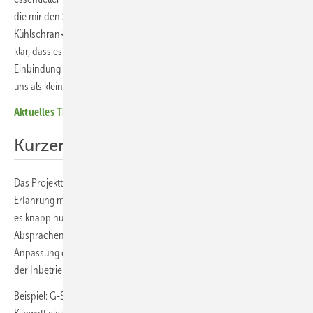
die mir den Speicher als Gerät vor die Tür stellen wollten, wie einen
Kühlschrank bei Amazon“, erzählt er schmunzelnd. „Mir war sofort
klar, dass es auf diese Weise nicht funktionieren kann. Denn
Einbindung und Anschluss solcher Systeme sind komplex, das hätte
uns als kleine Firma überfordert.“
Aktuelles Themenheft über C&I-Speicher
(für Abonnenten)
Kurzer Weg zum Kunden
Das Projektteam von Solarwatt brachte die notwendige Expertise und
Erfahrung mit, kannte das Unternehmen bereits. Nach Dresden sind
es knapp hundert Kilometer über die Autobahn, da sind schnelle
Absprachen vor Ort kein Problem. Das hat sich vor allem bei der
Anpassung des Speichers an die Anforderungen des Kunden und bei
der Inbetriebnahme bewährt.
Beispiel: G-S Druckgiesstechnik betreibt ein eigenes BHKW (49