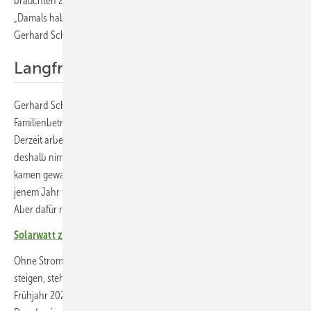
brauchten 2021 rund 434.000 Kilowattstunden Strom aus dem Netz.
„Damals haben wir 122.000 Euro bezahlt“, erinnert sich Firmenchef
Gerhard Schoch.
Langfristig denken und planen
Gerhard Schoch siedelte sich vor 20 Jahren in Görlitz an, der
Familienbetrieb wird mittlerweile in der dritten Generation geführt.
Derzeit arbeiten rund 20 Leute in der Firma. Schoch denkt langfristig,
deshalb nimmt er die Energiekosten genau unter die Lupe. „2022
kamen gewaltige Preissprünge“, erinnert er sich. „Zwar haben wir in
jenem Jahr weniger Strom gebraucht, nur 342.000 Kilowattstunden.
Aber dafür mussten wir 169.000 Euro zahlen.“
Solarwatt zeigt modularen Speicher mit Notstrom
Ohne Strom läuft in seinem Betrieb nichts. Wenn die Kosten weiter so
steigen, stehen bald alle Räder still. Deshalb ließ Gerhard Schoch im
Frühjahr 2023 eine Solaranlage auf seine Dächer setzen. Solarwatt aus