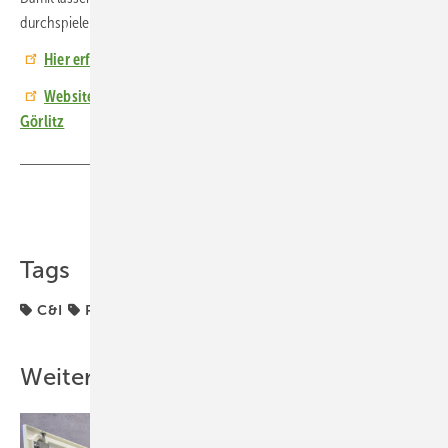
durchspielen. (HS)
Hier erfahren Sie mehr über die C&I-Projekte von Solarwatt
Website der Firma Gerhard Schoch Druckgiesstechnik in
Görlitz
Teilen
Link kopieren
Tags
C&I
Projekte
SOLARWATT
Solarspeicher
Weitere Inhalte