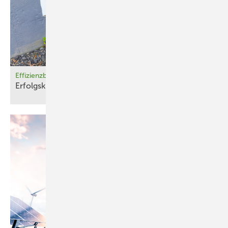
Effizienzberechnungen für den TPN
Erfolgskontrolle – mit ­vertret­barem
Aufwand