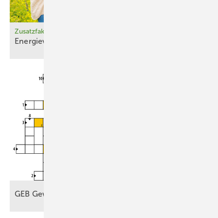
Zusatzfaktoren für Außenluft-Wärmepumpen
Energieverbrauch falsch
bereinigt
GEB
Gewinnspiel