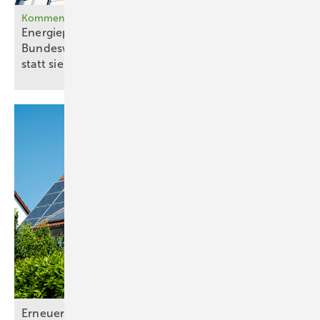
Kommentar
Energiepolitischer Blindflug:
Bundeswirtschaftsministerin verschärft die Krise,
statt sie zu
lösen
Erneuerbare kämpfen mit starkem
Gegenwind