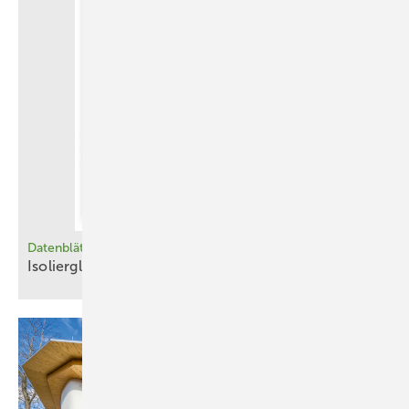
Datenblätter
Isolierglasfenster
­berechnen