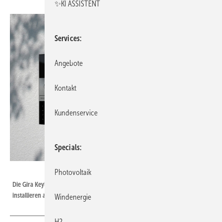
✨KI ASSISTENT
Services
Angebote
Kontakt
Kundenservice
Specials
Bild: Gira
Photovoltaik
Die Gira Keyless In Codetastatur lässt sich sowohl als Standalone-Gerät
installieren als auch, wie hier, als Modul im Gira System 106.
Windenergie
H2