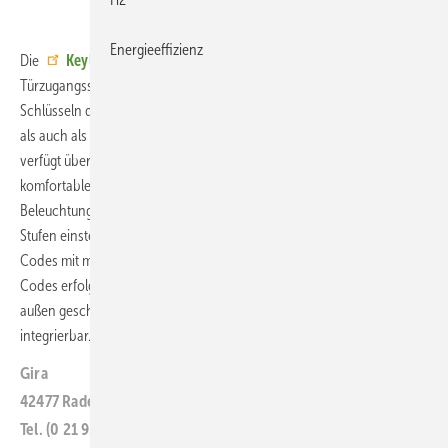
Energieeffizienz
Die
Keyless In Codetastatur
von Gira ist ein digitales
Türzugangssystem, das eine sichere Alternative zu herkömmlichen
Schlüsseln darstellt. Das Gerät kann sowohl als eigenständiges Gerät
als auch als Modul im Gira System 106 installiert werden kann. Es
verfügt über ein Tastenfeld mit kratzfester Glasoberfläche. Für eine
komfortable Bedienung bei Dunkelheit sorgt eine weiße LED-
Beleuchtung der Ziffern und Sonderzeichen, deren Helligkeit in zwei
Stufen einstellbar ist. Die Codetastatur kann bis zu 255 individuelle
Codes mit maximal 32 Ziffern speichern. Die Programmierung neuer
Codes erfolgt direkt am Gerät und ist gegen Manipulationen von
außen geschützt. Die Codetastatur ist in ein Smart-Home-System
integrierbar.
ar
Gira
42477 Radevormwald
Tel. (0 21 95) 60 20