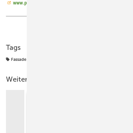
www.partner.gira.de
Teilen
Link kopieren
Tags
Fassade
Produkte
Weitere Inhalte