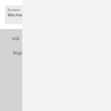
Techem
Wächter für gutes
Wohnklima
AGB
Datenschutz
Gentner Verlag
Impressum
Mitgliedschaften und Engagement
Privacy Manager
Veranstaltungen / Webinare
© Alfons W. Gentner Verlag GmbH & Co. KG