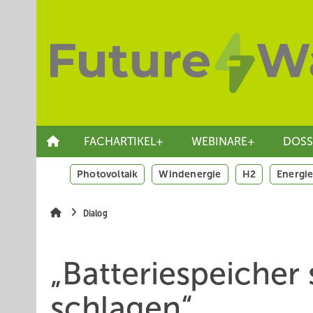
Springe
Skip
Skip
zum
to
to
Hauptinhalt
main
site
navigation
search
FACHARTIKEL+
WEBINARE+
DOSS
Photovoltaik
Windenergie
H2
Energie
Dialog
„Batteriespeicher
schlagen“