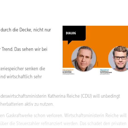
durch die Decke, nicht nur
 Trend. Das sehen wir bei
teriespeicher senken die
nd wirtschaftlich sehr
ndeswirtschaftsministerin Katherina Reiche (CDU) will unbedingt
erbatterien aktiv zu nutzen.
 Gaskraftwerke schon verloren. Wirtschaftsministerin Reiche will
er die Steuerzahler refinanziert werden. Das schadet den privaten