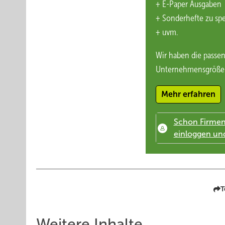
+ E-Paper Ausgaben
Petersen:
Es muss einfacher werden, Batteriespeicher zu 
+ Sonderhefte zu sp
Überall werden Akkus installiert, von Balkonanlagen bis z
+ uvm.
Schwarzburger:
In München werden etliche spannende N
In diesem Jahr stehen Speichersysteme einmal mehr im Mi
Wir haben die passen
Unternehmensgröße
https://www.photovoltaik.eu/solarspeicher
Mehr erfahren
T
Weitere Inhalte