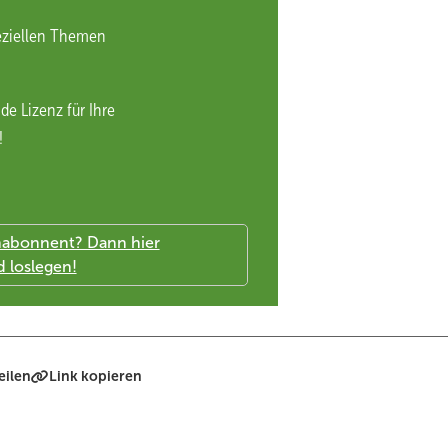
installieren. Nicht mehr das Netz gibt den Takt vor, sondern Speiche
eziellen Themen
u Solarparks.
euheiten präsentiert, die Innovationen drehen sich ungebremst we
ttelpunkt der Messe. Darauf dürfen wir uns freuen!
de Lizenz für Ihre
!
eilen
Link kopieren