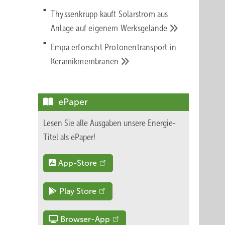
Thyssenkrupp kauft Solarstrom aus
Anlage auf eigenem
Werksgelände
Empa erforscht Protonentransport in
rsten
Keramikmembranen
etze.
rsachen
ePaper
Lesen Sie alle Ausgaben unsere Energie-
durch
Titel als ePaper!
eutet
App-Store
Play Store
Es wird
Browser-App