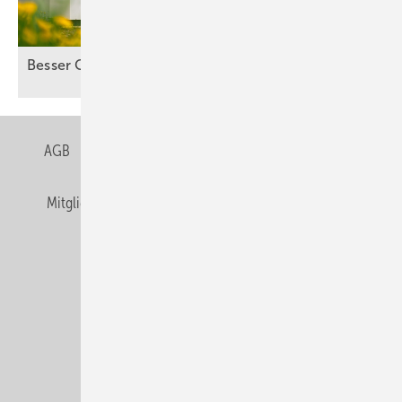
Besser Co-Location als
Standalone-Speicher
AGB
Datenschutz
Gentner Verlag
Impressum
Mitgliedschaften und Engagement
Privacy Manager
Veranstaltungen / Webinare
© Alfons W. Gentner Verlag GmbH & Co. KG