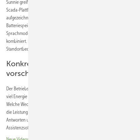
Sunnie greift für seine Handlungsempfehlungen auf die Daten aus der
Scada-Plattform SOMA Pro von Solargik zurück. Die dort
aufgezeichneten Betriebsdaten von Wechselrichtern, Trackern und
Batteriespeichern sowie die Daten der Sensoren werden mit großen
Sprachmodellen, sogenannten Large Language Models (LLM),
kombiniert. Sunnie kann sich dabei kontinuierlich an neue Daten- und
Standortbedingungen anpassen.
Konkrete Korrekturmaßnahmen
vorschlagen
Der Betriebsführer kann in Sunnie dann konkrete Fragen stellen. Wie
viel Energie haben meine drei Standorte in dieser Woche produziert?
Welche Wechselrichterfehler hatten gestern den größten Einfluss auf
die Leistung? Auf diese und ähnliche Fragen gibt Sunnie klare
Antworten und meldet sofort versteckte Probleme, indem die
Assistenzsoftware Standortdaten sofort analysiert.
Neue Videos zur Energiewende – schnell und gut informiert!