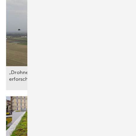
„Drohnenballett“ im Forschungspark Wivaldi: DLR
erforscht Nachlauf von
Windturbinen