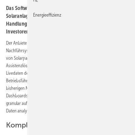
Das Softwaretool Sunnie greift auf Livedaten aus der
Energieeffizienz
Solaranlage zurück und formuliert daraus konkrete
Handlungsempfehlungen für Betriebsführer und
Investoren.
Der Anbieter von Agri-PV-Anlagen und geländegängigen
Nachführsystemen, Solargik, hat eine neue Lösung für den Betrieb
von Solarparks entwickelt. Das neue Tool Sunnie ist eine
Assistenzlösung, die basierend auf künstlicher Intelligenz (KI) aus den
Livedaten der Anlage konkrete Handlungsempfehlungen für den
Betriebsführer generiert. Damit geht Sunnie einen Schritt weiter als die
bisherigen Managementsysteme. Denn diese basieren auf
Dashboards, die zwar Livedaten aus der Anlage unterschiedlich
granular aufgelöst anzeigen, doch die Betriebsführer müssen die
Daten analysieren und die notwendigen Reaktionen ableiten.
Komplexe Daten handhaben