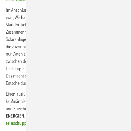
Im Anschluss schlägt der Assistent konkrete Korrekturmaßnahmen
vor. „Wir haben Sunnie als Schnittstelle – als Weiterentwicklung – für
Standortbetreiber entwickelt, damit diese Probleme vorhersehen und
Zusammenhänge erkennen können, um Muster über große
Solaranlagen hinweg zu identifizieren und Erkenntnisse zu gewinnen,
die zuvor nicht möglich waren“, sagt Gil Kroyzer. „Sunnie zeigt nicht
nur Daten an, sondern beseitigt auch die Grenzen der Korrelation
zwischen den Standorten, identifiziert die Ursachen für
Leistungseinbußen und schlägt die besten Korrekturmaßnahmen vor.
Das macht es von einem Überwachungsinstrument zu einem echten
Entscheidungsassistenten“, betont Kroyzer.
Einen ausführlichen Bericht über die neuesten Entwicklungen bei der
kaufmännischen und technischen Betriebsführung von Solaranlagen
und Speichern lesen Sie in der nächsten Ausgabe von
ERNEUERBARE
ENERGIEN
. Falls Sie noch kein
Abo
haben, können Sie
hier
reinschuppern
.