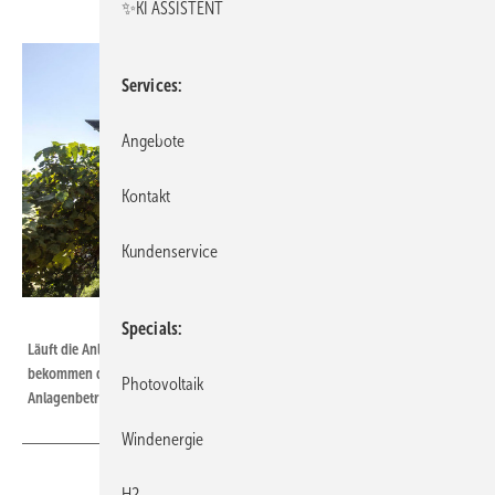
✨KI ASSISTENT
Services
Angebote
Kontakt
Kundenservice
Solargik/Nimrod Levy
Specials
Läuft die Anlage optimal? Mit dem neuen Assistenten von Solargik
bekommen die Betriebsführer klare Hinweise zur Optimierung des
Photovoltaik
Anlagenbetriebs.
Windenergie
H2