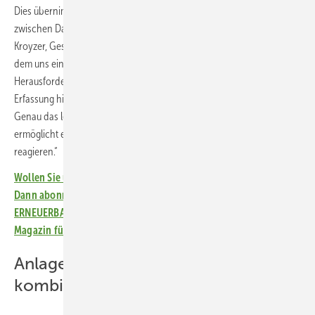
Dies übernimmt bei Sunnie die KI. „Mit Sunnie haben wir die Lücke
zwischen Daten und Entscheidungsfindung geschlossen“, erklärt Gil
Kroyzer, Geschäftsführer von Solargik. „Im Informationszeitalter, in
dem uns eine Fülle von Daten zur Verfügung steht, hat sich die
Herausforderung für Solaranlagen von der Zugänglichkeit und
Erfassung hin zur Gewinnung umsetzbarer Erkenntnisse verlagert.
Genau das leistet Sunnie: Es verwandelt Komplexität in Klarheit und
ermöglicht es Betreibern, in Echtzeit auf reale Bedingungen zu
reagieren.“
Wollen Sie über die Energiewende auf dem Laufenden bleiben?
Dann abonnieren Sie einfach den kostenlosen Newsletter von
ERNEUERBARE ENERGIEN – dem größten verbandsunabhängigen
Magazin für erneuerbare Energien in Deutschland!
Anlagendaten mit Sprachmodellen
kombiniert