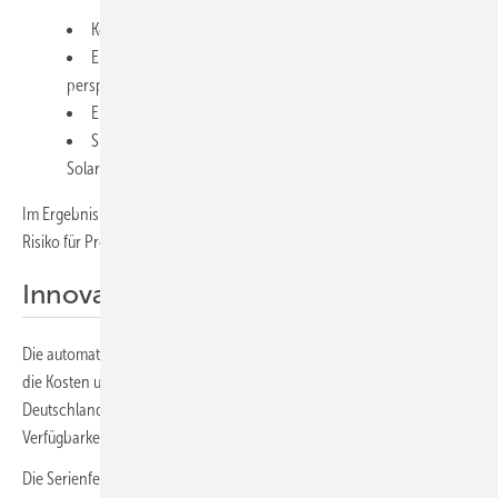
Kombination mit Kesselanlagen (Spitze/Back-up),
Einbindung in Kraft-Wärme-Kopplung (fossil oder
perspektivisch H₂-ready),
Ergänzung zu Wärmepumpen (Temperaturhub/Spitzenlast),
Speicherintegration zur Lastglättung und Erhöhung des
Solaranteils.
Im Ergebnis erfolgt die Dekarbonisierung Schritt für Schritt, ohne
Risiko für Produktion oder Netzbetrieb – mit klarer Skalierbarkeit.
Innovation aus Deutschland
Die automatisierte Produktion der Parabolspiegel mit Robotern senkt
die Kosten und erhöht die Qualität der Systeme. Sie werden in
Deutschland gefertigt, das erlaubt kurze Lieferketten und hohe
Verfügbarkeit. Qualität und Präzision sind gleichbleibend hoch.
Die Serienfertigung ist skalierbar, die Investitionskosten sind