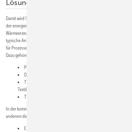
Lösung für Industrie und Stadtwerke
Damit wird Solarthermie zur realistischen Option für einen großen Teil
der energieintensiven Industrie – und für Stadtwerke, die
Wärmeerzeugung im Netz sinnvoll hybridisieren wollen. Dort liegen
typische Anwendungen. Denn Parabolrinnen eignen sich besonders
für Prozesse mit kontinuierlichem Bedarf und klaren Temperaturen.
Dazu gehören zum Beispiel:
Prozesswasser- und Speisewasservorwärmung,
Dampfunterstützung (direkt/indirekt je nach Konzept),
Thermoölkreisläufe (zum Beispiel Chemie, ­Lebensmittel,
Textil, Papier),
Trocknung, Reinigung, CIP-Prozesse.
In der kommunalen Wärme- und Kälteversorgung bieten sich unter
anderem diese Anwendungen an:
Einspeisung in Wärmenetze (mittlere Temperaturen),