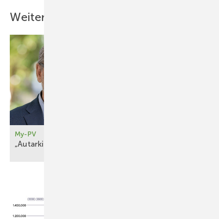
Weitere Inhalte
My-PV
„Autarkie fä ngt erst
an“