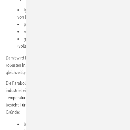
typische Amortisation von vier bis sechs Jahren (abhängig
von Lastprofil, Temperatur, Integration),
planbare Wärmekosten mehr als 20 Jahre,
reduzierte Abhängigkeit von Gaspreis und CO₂-Kosten,
geringere Risiken beim Netzausbau und Netzanschluss
(vollständige Elektrifizierung).
Damit wird PTC für energieintensive Betriebe und Stadtwerke zum
robusten Instrument, um Wärmekosten zu stabilisieren und
gleichzeitig die Klimaziele sicher zu erreichen.
Die Parabolrinnen-Solarthermie ist kein Nischenkonzept, sondern ein
industriell einsetzbarer Baustein zur Dekarbonisierung für jene
Temperaturbereiche, in denen heute der größte Handlungsdruck
besteht. Für Deutschland und Mitteleuropa sprechen gleich mehrere
Gründe:
breiter Einsatzbereich 50 bis 300 Grad Celsius,