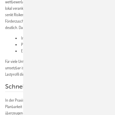
wettbewerbsfähig. Technologie, Wertschöpfung und Service sind
lokal verankert. Das ist ein wesentlicher Vorteil für die Beschaffung,
senkt Risiken und erhöht die Resilienz. Zudem senken
Förderzuschüsse zwischen 40 und 50 Prozent die Investitionshürde
deutlich. Das beeinflusst direkt:
Investitionshöhe und Finanzierung,
Projekt-IRR und Payback,
Entscheidungsrisiko und Umsetzungs­geschwindigkeit.
Für viele Unternehmen entsteht dadurch ein Projekt, das kurzfristig
umsetzbar ist – insbesondere, wenn die Wärme in einem stabilen
Lastprofil direkt genutzt wird.
Schnelle Refinanzierung
In der Praxis zählen drei Kennzahlen: Wärmegestehungskosten,
Planbarkeit und Risiko. Die Parabolrinnen-Solarthermie liefert dafür
überzeugende Antworten: