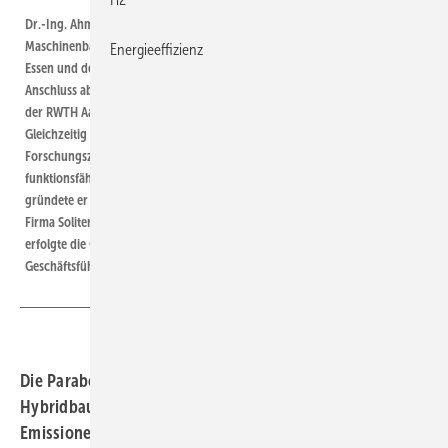
Dr.-Ing. Ahmet Loku rlu ist Gründer der Soliterm GmbH. Er studierte
Maschinenbau sowie Energie- und Verfahrenstechnik an der Universität
Energieeffizienz
Essen und der Akademie der Wissenschaften in Minsk (Weißrussland). Im
Anschluss absolvierte er ein Aufbaustudium in Unternehmensführung an
der RWTH Aachen und promovierte über Hochtemperaturbrennstoffzellen.
Gleichzeitig war er als wissenschaftlicher Mitarbeiter am
Forschungszentrum Jülich tätig. 1998 entwickelte er aus seiner Idee ein
funktionsfähiges solarbasiertes Kühlsystem. Bereits ein Jahr später
gründete er mit Sondergenehmigung vom Forschungszentrum Jülich die
Firma Soliterm, die Kühlkonzepte mit Sonnenenergie entwickelt. 2015
erfolgte die Gründung der Soliterm Group, die er bis heute als
Geschäftsführer leitet.
Die Parabolrinnen-Solarthermie ist ein ROI-starker
Hybridbaustein für Industrie und ­Stadtwerke. Sie senkt
Emissionen und Wärmekosten – bei überschaubarer