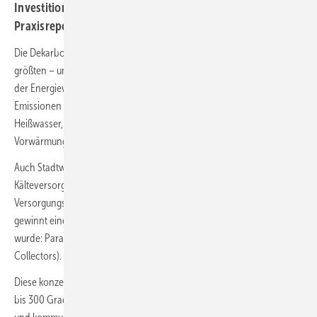
Investition. Zudem winkt lukrative Förderung. Ein
Praxisreport
Die Dekarbonisierung industrieller Prozesswärme zählt zu den
größten – und gleichzeitig am schnellsten realisierbaren – Aufgaben
der Energiewende. In vielen Unternehmen entstehen die CO₂-
Emissionen nicht im Strombezug, sondern in thermischen Prozessen:
Heißwasser, Dampf, Thermoöl, Trocknung, Reinigung oder
Vorwärmung.
Auch Stadtwerke stehen vor der Frage, wie Wärmenetze und
Kälteversorgung wirtschaftlich klimafreundlich werden – ohne die
Versorgungssicherheit zu gefährden. Genau in diesem Spannungsfeld
gewinnt eine Technologie an Bedeutung, die lange unterschätzt
wurde: Parabolrinnen-Solarthermie (PTC: Parabolic Trough ­
Collectors).
Diese konzentrierende Solarthermie erschließt Temperaturen von 50
bis 300 Grad Celsius. Damit ist sie für viele Anwendungen in Industrie