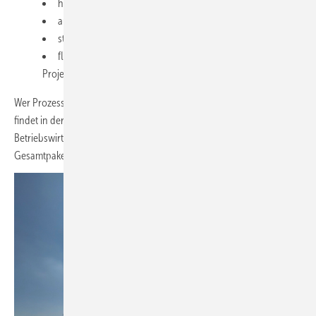
hohe Erträge bei relevanten Temperaturen,
automatisierte Fertigung in Deutschland,
starke Förderkulisse (40 bis 50 Prozent),
flexible Umsetzung von Eigeninvestition bis
Projektfinanzierung und Contracting.
Wer Prozesswärme und Kälte wirtschaftlich dekarbonisieren will,
findet in der Parabolrinne eine Lösung, die Technologie,
Betriebswirtschaft und Umsetzbarkeit in einem stimmigen
Gesamtpaket verbindet.