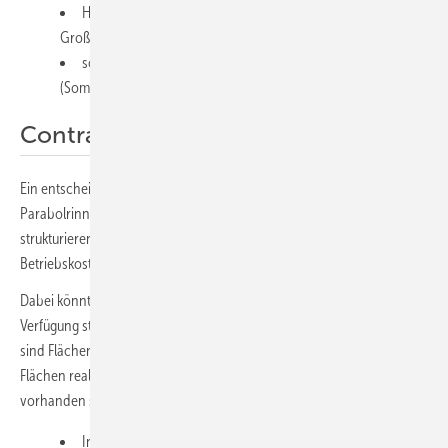
Hybridisierung bestehender Erzeugerparks (Kessel, KWK,
Großwärmepumpe),
solar unterstützte Kälte über Absorptions-/Adsorptionskälte
(Sommerlast).
Contracting ist möglich
Ein entscheidender Hebel ist zudem die Contracting-Fähigkeit:
Parabolrinnenanlagen lassen sich sehr gut als Wärmeliefermodell
strukturieren – mit planbarer Erzeugung, kalkulierbaren
Betriebskosten und langen Laufzeiten.
Dabei könnten Dächer und Parkplätze die benötigten Flächen zur
Verfügung stellen. Denn ein häufiges Problem für große Solarprojekte
sind Flächenkonflikte. Moderne Parabolrinnen-Systeme können auf
Flächen realisiert werden, die in Industrie und Kommunen oft bereits
vorhanden sind:
Industrie- und Hallendächer,