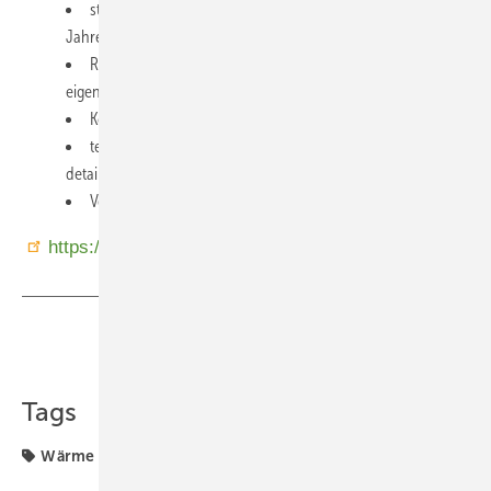
standortspezifische Wartung: Wartung in den ersten zwei
Jahren im Rahmen der Vertragsgarantie,
Reparaturen bei unerwarteten Schäden vor Ort durch
eigene Ingenieurteams,
Konzeptentwicklung und Beratung im Energiebereich,
technisch-wirtschaftliche Machbarkeitsstudien und
detaillierte Planungsleistungen,
Vertrags-, Leasing- und Finanzierungsmodelle (IFC, KfW).
https://solitermgroup.com/de/home-de/
Teilen
Link kopieren
Tags
Wärme