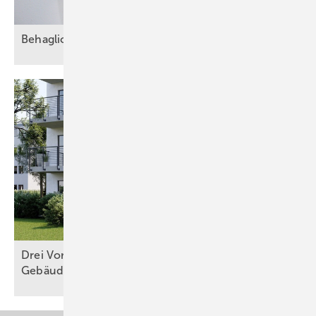
Beha gliche Wärme wie vom
Kachelofen
Drei Vorschläge: Ist das
Gebäudemodernisierungsgesetz zu
retten?