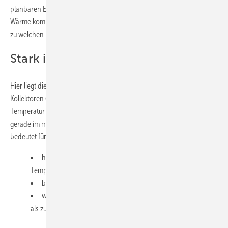
planbaren Ergebnissen. Denn die Frage lautet: Wie viel nutzbare
Wärme kommt im relevanten Temperaturbereich tatsächlich an – und
zu welchen Kosten?
Stark im industriellen Einsatz
Hier liegt die Stärke der Parabolrinne: Während nichtkonzentrierende
Kollektoren (zum Beispiel Flach- oder CPC-Kollektoren) mit steigender
Temperatur deutlich an Effizienz verlieren, bleibt die Parabolrinne
gerade im mittleren und höheren Temperaturbereich stabil. Das
bedeutet für Anwender konkret:
höhere spezifische Erträge im industriell relevanten
Temperaturfenster,
breiter Einsatzbereich von Heißwasser bis Prozessdampf,
wirtschaftliche Anwendung dort, wo Solarthermie bislang
als zu heiß oder zu lastkritisch galt.