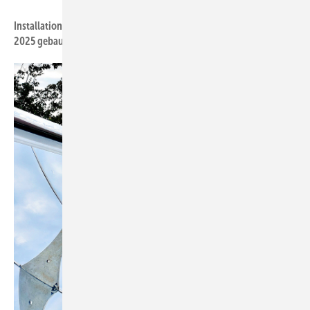
Foto: Soliterm Group
Installation bei der Firma Alanod in Ennepetal: Diese Anlage wurde
2025 ­gebaut und liefert kostengünstige ­Prozesswärme.