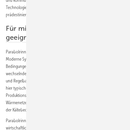
und kommunaler Versorgung attraktiv. Entscheidend ist: Die
Technologie ist für Mitteleuropa und den deutschen Markt
prädestiniert – technisch, wirtschaftlich und regulatorisch.
Für mitteleuropäisches Klima
geeignet
Parabolrinnen werden häufig mit sonnenreichen Regionen assoziiert.
Moderne Systeme sind jedoch gezielt für mitteleuropäische
Bedingungen ausgelegt – inklusive niedriger Sonnenstände,
wechselnder Einstrahlung und hoher Anforderungen an Robustheit
und Regelbarkeit. Für Deutschland ist das besonders relevant, weil
hier typischerweise stetige Wärme- und Kältelasten vorliegen:
Produktionsprozesse laufen im Frühjahr, Herbst und Winter.
Wärmenetze benötigen zuverlässige Einspeisung. Im Sommer steigt
der Kältebedarf.
Parabolrinnen lassen sich so auslegen, dass sie genau mit
wirtschaftlich interessanten Temperaturen hohe Erträge liefern – mit