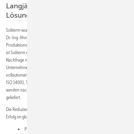
Langjährige Erfahrungen mit PTC-
Lösungen weltweit
Soliterm wurde 1999 vom Forschungszentrum Jülich als Start-up von
Dr.-Ing. Ahmet Lokurlu in Aachen gegründet. Mit Hauptsitz und
Produktionsstätte in Deutschland sowie Niederlassungen in der Türkei
ist Soliterm ein mehrstufiges Unternehmen. Um der steigenden
Nachfrage nach erneuerbarer Energie gerecht zu werden, führte das
Unternehmen die weltweit erste robotergestützte und
vollautomatisierte Produktionsanlage ein. Es ist nach ISO 9001:2015,
ISO 14001, TÜV Solar Key Mark und CE zertifiziert. Die PTC-Systeme
werden nach internationalen Standards und in höchster Qualität
geliefert.
Die Reduzierung des CO₂-Abdrucks der Kunden ist der Schlüssel zum
Erfolg im globalen Umfeld. Die Firmengruppe bietet:
Produktion und Installation schlüsselfertiger PTC-Systeme,