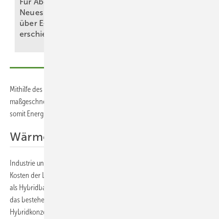
Für Abonnenten:
Ungewöhnlich hohe
Neues Themenheft
Globalstrahlung:
über E-Wärme ist
Solarthermie legt
erschienen
zu
Mithilfe des Finanzierungspartners Banxware können zudem
maßgeschneiderte Finanzierungsmöglichkeiten gestaltet werden, um
somit Energiebedarfe langfristig und nachhaltig zu decken.
Wärme und Kälte aus einem System
Industrie und Stadtwerke müssen CO₂ senken – aber niemals auf
Kosten der Lieferfähigkeit. Genau deshalb ist die Parabolrinne ideal
als Hybridbaustein: Sie senkt den fossilen Anteil deutlich, während
das bestehende System die Residuallast abdeckt. Typische
Hybridkonzepte sind: