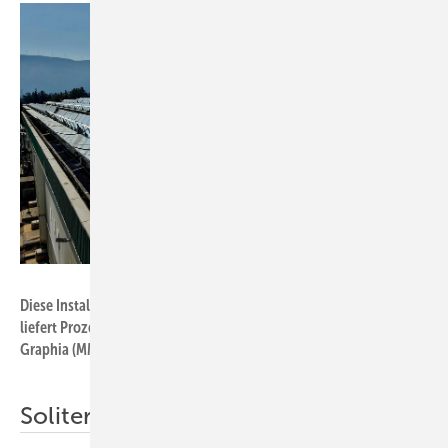
Foto: Soliterm Group
Diese Installation wurde 2021 in Izmir in der Türkei errichtet. Sie
liefert Prozesswärme und Kälte für die Firma ­Mayer Mellnhof
Graphia (MMG).
Soliterm Group