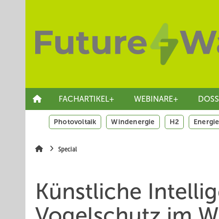
Springe
Skip
Skip
zum
to
to
Hauptinhalt
main
site
navigation
search
FACHARTIKEL+
WEBINARE+
DOSS
Photovoltaik
Windenergie
H2
Energie
Special
Künstliche Intelli
Vogelschutz im W