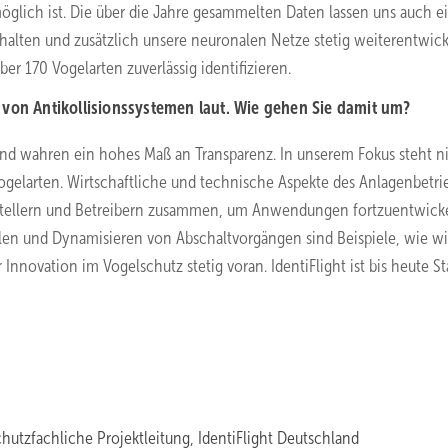
möglich ist. Die über die Jahre gesammelten Daten lassen uns auch e
rhalten und zusätzlich unsere neuronalen Netze stetig weiterentwic
er 170 Vogelarten zuverlässig identifizieren.
 von Antikollisionssystemen laut. Wie gehen Sie damit um?
nd wahren ein hohes Maß an Transparenz. In unserem Fokus steht n
ogelarten. Wirtschaftliche und technische Aspekte des Anlagenbetri
erstellern und Betreibern zusammen, um Anwendungen fortzuentwick
llen und Dynamisieren von Abschaltvorgängen sind Beispiele, wie wi
Innovation im Vogelschutz stetig voran. IdentiFlight ist bis heute St
hutzfachliche Projektleitung, IdentiFlight Deutschland