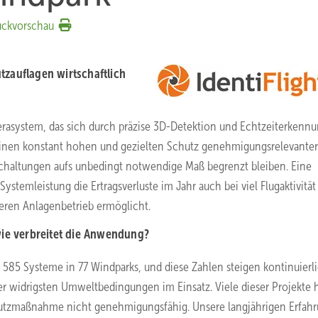
uckvorschau
tzauflagen wirtschaftlich
amerasystem, das sich durch präzise 3D-Detektion und Echtzeiterkenn
 einen konstant hohen und gezielten Schutz genehmigungsrelevanter
bschaltungen aufs unbedingt notwendige Maß begrenzt bleiben. Eine
stemleistung die Ertragsverluste im Jahr auch bei viel Flugaktivität
heren Anlagenbetrieb ermöglicht.
wie verbreitet die Anwendung?
585 Systeme in 77 Windparks, und diese Zahlen steigen kontinuierli
ter widrigsten Umweltbedingungen im Einsatz. Viele dieser Projekte
utzmaßnahme nicht genehmigungsfähig. Unsere langjährigen Erfah