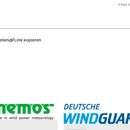
Foto: I
eilen
Link kopieren