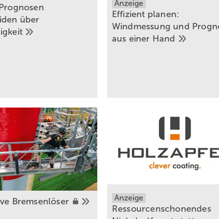
Anzeige
 Prognosen
Effizient planen:
iden über
Windmessung und Progn
igkeit
aus einer
Hand
Anzeige
ive
Bremsenlöser
Ressourcenschonendes