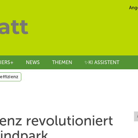
Ang
IERS+
NEWS
THEMEN
✨KI ASSISTENT
effizienz
genz revolutioniert
indpark