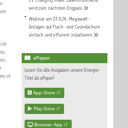
EV Charging Index: Ladeinfrastruktur
in
wird zum nächsten
Engpass
keln
Webinar am 23.9.26: Megawatt-
Anlagen auf Flach- und Gründächern
einfach und effizient
installieren
icht
ebs
ePaper
eln,
r
Lesen Sie alle Ausgaben unsere Energie-
ate of
Titel als ePaper!
App-Store
Play Store
Browser-App