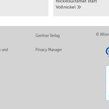
Nickelsulfamat statt
Vollnickel
© Alfon
Gentner Verlag
n und
Privacy Manager