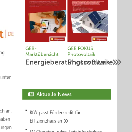
GEB-
GEB FOKUS
ung
Marktübersicht
Photovoltaik
Energieberatungssoftware
Photovoltaik
 unter
Aktuelle News
ch an.
KfW passt Förderkredit für
 haben
Effizienzhaus
an
rungen