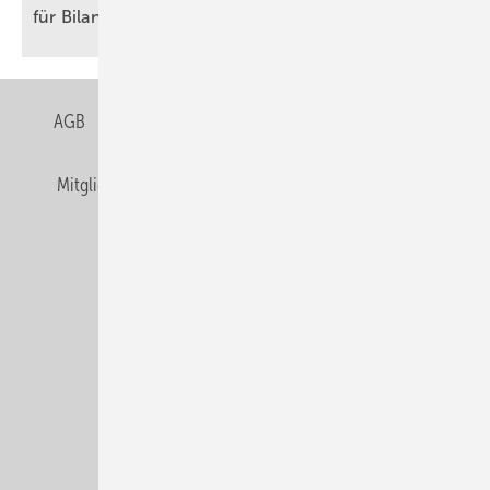
für
Bilanz-Akrobaten
AGB
Datenschutz
Gentner Verlag
Impressum
Mitgliedschaften und Engagement
Privacy Manager
Veranstaltungen / Webinare
© Alfons W. Gentner Verlag GmbH & Co. KG