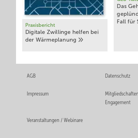
Das Geh
geplünd
Fall für
Praxisbericht
Digitale Zwillinge ­helfen bei
der
Wärmeplanung
AGB
Datenschutz
Impressum
Mitgliedschafte
Engagement
Veranstaltungen / Webinare