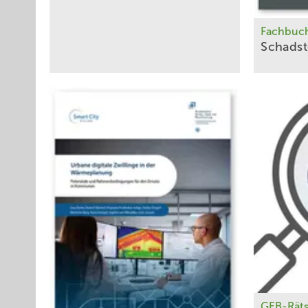
Fachbuc
Schadst
GEB-Räts