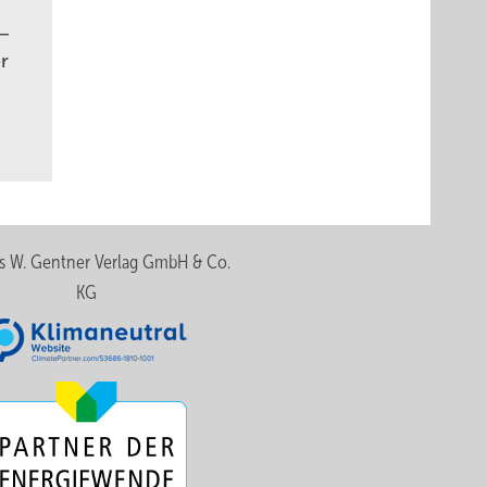
 –
er
s W. Gentner Verlag GmbH & Co.
KG