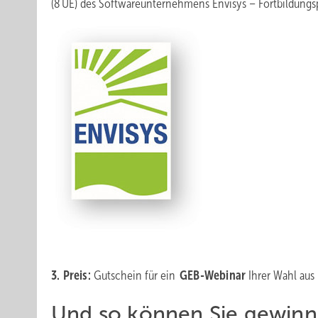
(8 UE) des Softwareunternehmens Envisys – Fort­bildungsp
3. Preis:
Gutschein für ein
GEB-Webinar
Ihrer Wahl au
Und so können Sie ­gewinn