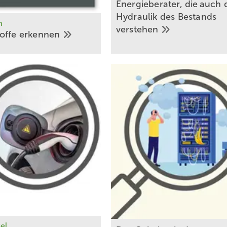
Energie­berater, die auch 
Hydraulik des ­Bestands
h
­verstehen
offe
erkennen
el