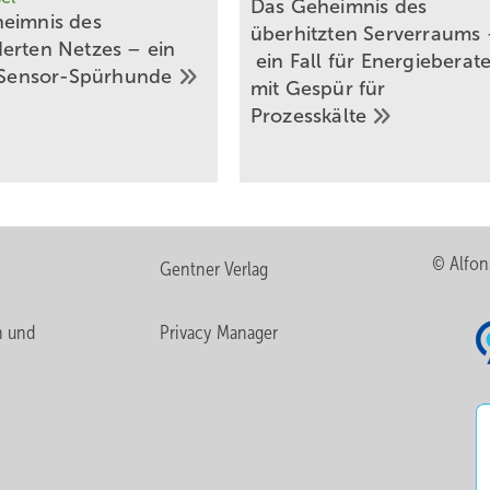
Das Geheimnis des
eimnis des
überhitzten Serverraums
erten Netzes – ein
ein Fall für Energieberat
Sensor-Spürhunde
mit Gespür für
Prozesskälte
© Alfon
Gentner Verlag
n und
Privacy Manager