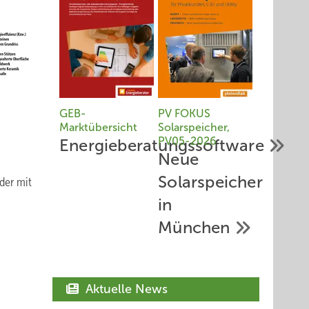
GEB-
PV FOKUS
Marktübersicht
Solarspeicher,
PV05-2026
Energieberatungssoftware
Neue
Solarspeicher
der mit
in
München
Aktuelle News