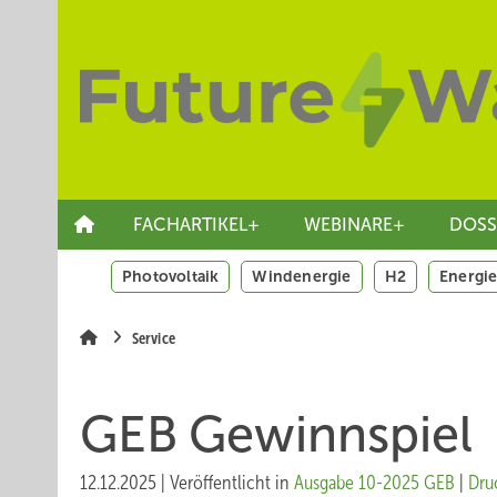
Springe
Skip
Skip
zum
to
to
Hauptinhalt
main
site
navigation
search
FACHARTIKEL+
WEBINARE+
DOSS
Photovoltaik
Windenergie
H2
Energie
Service
GEB Gewinnspiel
12.12.2025
|
Veröffentlicht in
Ausgabe 10-2025 GEB
|
Dru