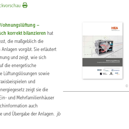
ckvorschau
W
ohnungslüftung –
h korrekt bilanzieren
hat
sst, die maßgeblich die
nlagen vorgibt. Sie erläutert
ung und zeigt, wie sich
uf die energetische
te Lüftungslösungen sowie
axisbeispielen und
ergiegesetz zeigt sie die
Ein- und Mehrfamilienhäuser
achinformation auch
me und Übergabe der Anlagen.
jb