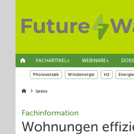
Springe
Skip
Skip
zum
to
to
Hauptinhalt
main
site
navigation
search
FACHARTIKEL+
WEBINARE+
DOSS
Photovoltaik
Windenergie
H2
Energie
Service
Fachinformation
Wohnungen effizie