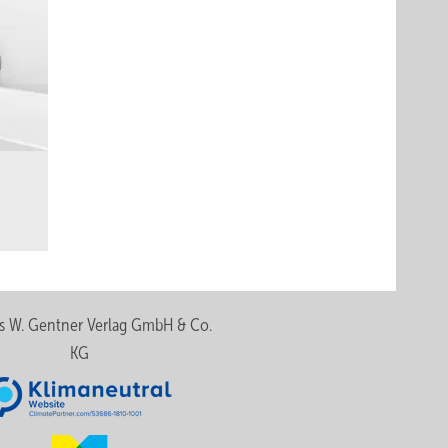
s W. Gentner Verlag GmbH & Co.
KG