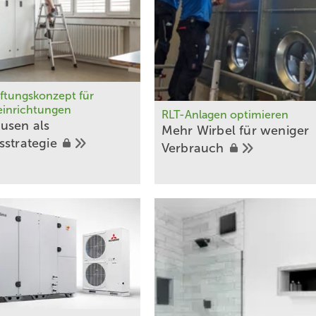
ftungskonzept für
einrichtungen
RLT-Anlagen optimieren
usen als
Meh r Wirbel für weniger
s­strategie
­Verbrauch