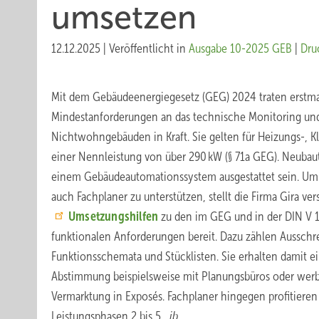
umsetzen
12.12.2025
|
Veröffentlicht in
Ausgabe 10-2025 GEB
|
Dru
Mit dem Gebäudeenergiegesetz (GEG) 2024 traten erstma
Mindestanforderungen an das technische Monitoring un
Nichtwohngebäuden in Kraft. Sie gelten für Heizungs-, K
einer Nennleistung von über 290 kW (§ 71a GEG). Neuba
einem Gebäudeautomationssystem ausgestattet sein. Um 
auch Fachplaner zu unterstützen, stellt die Firma Gira ve
Umsetzungshilfen
zu den im GEG und in der DIN V 1
funktionalen Anforderungen bereit. Dazu zählen Ausschre
Funktionsschemata und Stücklisten. Sie erhalten damit e
Abstimmung beispielsweise mit Planungsbüros oder werbl
Vermarktung in Exposés. Fachplaner hingegen profitieren
Leistungsphasen 2 bis 5.
jb