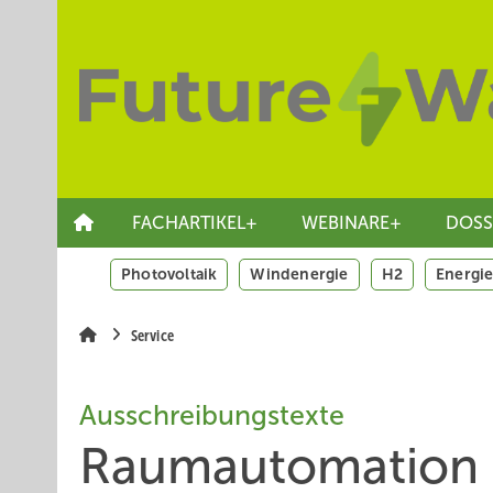
Springe
Skip
Skip
zum
to
to
Hauptinhalt
main
site
navigation
search
FACHARTIKEL+
WEBINARE+
DOSS
Photovoltaik
Windenergie
H2
Energie
Service
Ausschreibungstexte
Raum­auto­mation