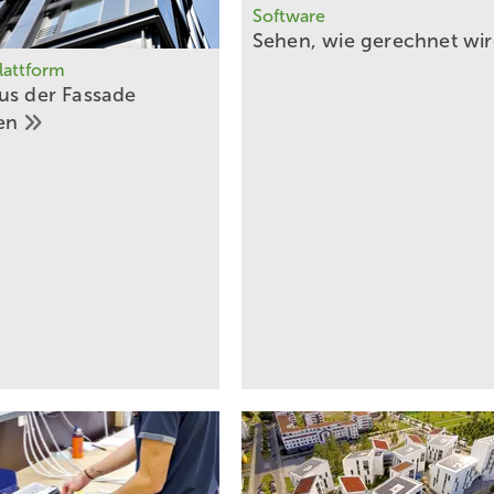
Software
Sehen, wie gerechnet
wi
lattform
us der Fassade
en