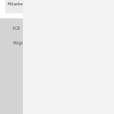
Mitarbeitende als Teil des
Wandels
AGB
Datenschutz
Gentner Verlag
Impressum
Mitgliedschaften und Engagement
Privacy Manager
Veranstaltungen / Webinare
© Alfons W. Gentner Verlag GmbH & Co. KG