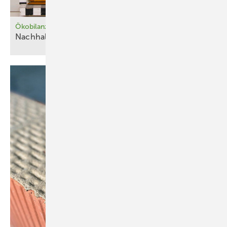
Ökobilanz von Fenstertausch und -ertüchtigung
Nachhaltige Alternativen zum
Austausch