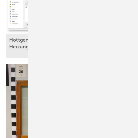
Hottgenroth vereinfacht mit Tools die
Heizungsoptimierung