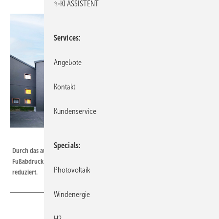
✨KI ASSISTENT
Services
Angebote
Kontakt
Kundenservice
Bild: Sto
Specials
Durch das aus Altreifen gewonnene Bindemittel wird der CO ₂ -
Fußabdruck der Fassadenfarbe StoColor X-black um etwa die Hälfte
Photovoltaik
reduziert.
Windenergie
H2