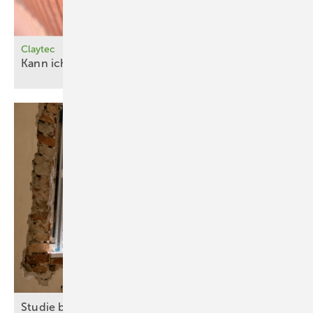
Claytec
Kann ich das
zurückbauen?
Studie belegt Wirtschaftlich­keit ener­ge­ti­scher