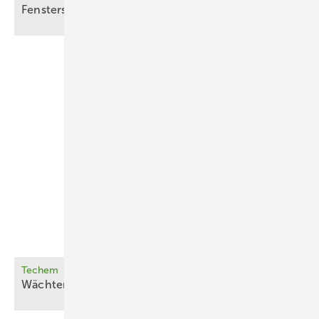
Fenster­sa­nie­rungen
Techem
Wächter für gutes
Wohnklima