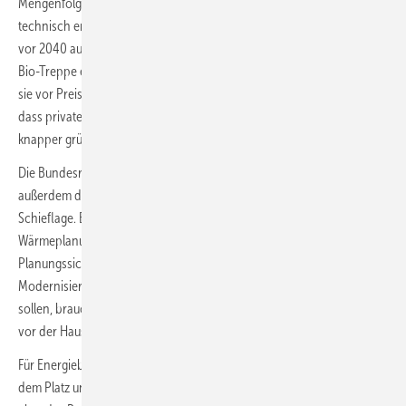
Mengenfolgenabschätzung, weil nach ihrer Begründung das
technisch erschließbare Biomethanpotenzial in Deutschland bereits
vor 2040 ausgeschöpft sein könnte. Die vorgesehenen Stufen der
Bio-Treppe erscheinen ihnen deshalb unrealistisch; zugleich warnen
sie vor Preisrisiken, Fehlanreizen bei der Heizungswahl und davor,
dass private Haushalte über die Heizkosten mittelbar den Hochlauf
knapper grüner Energieträger mitfinanzieren.
Die Bundesratsausschüsse kritisieren in ihren Empfehlungen
außerdem die handwerklichen Schwächen ebenso wie die inhaltliche
Schieflage. Besonders die Verzahnung mit der kommunalen
Wärmeplanung sei mangelhaft, denn ohne belastbare
Planungssicherheit vor Ort verpufft jede individuelle
Modernisierungsentscheidung. Eigentümer, die heute investieren
sollen, brauchen Klarheit darüber, ob in fünf Jahren ein Wärmenetz
vor der Haustür liegt oder nicht.
Für Energieberatende ist das fatal, denn sie sind die Spielmacher auf
dem Platz und übersetzen Paragrafen in Sanierungsfahrpläne. Wenn