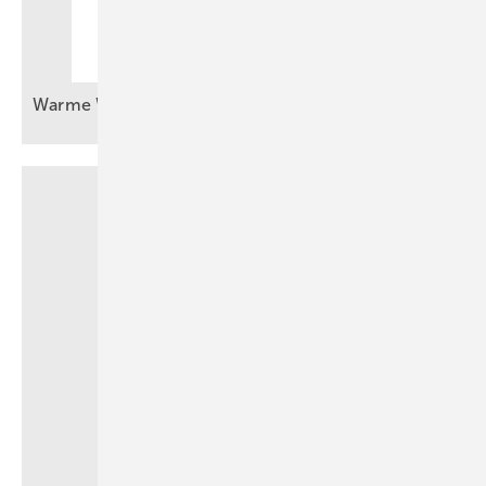
Warme Worte machen nicht
satt