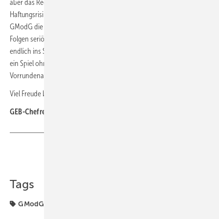
aber das Regelwerk widersprüchlich bleibt, wird jede Beratung zum
Haftungsrisiko. Die Bundesratsausschüsse und der NKR haben dem
GModG die taktische Marschroute klar vorgegeben: nachjustieren,
Folgen seriös abschätzen, Bürokratie abbauen und die Wärmeplanung
endlich ins Spiel einbinden. Geschieht das nicht, bleibt der Entwurf
ein Spiel ohne Konzept, sodass man dem GModG nur das
Vorrundenaus wünschen kann.
Viel Freude beim Lesen wünscht Ihnen
GEB-Chefredakteur Joachim Berner
Teilen
Link kopieren
Tags
GModG