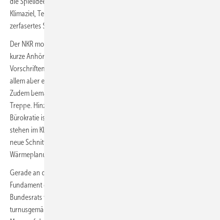
die Spielidee bleibt diffus. Statt eines klaren Mannschaftsaufbaus aus
Klimaziel, Technologieoffenheit und Wirtschaftlichkeit sehen wir ein
zerfasertes System, bei dem niemand weiß, wer den Ball führt.
Der NKR moniert in seiner Stellungnahme unter anderem eine viel zu
kurze Anhörungsfrist, unklare Rechtsbegriffe, die die Auslegung der
Vorschriften erschweren, übermäßige Komplexität und Bürokratie, vor
allem aber eine mangelnde Praxistauglichkeit des Gesetzentwurfs.
Zudem bemängelt er eine unzureichende Ausgestaltung der Bio-
Treppe. Hinzu kommt: Um die versprochene Entlastung von
Bürokratie ist es schlecht bestellt. Wo Vereinfachung draufsteht,
stehen im Kleingedruckten neue Nachweispflichten, neue Prüfregime,
neue Schnittstellen zu BEG, GEG-Restbeständen und kommunaler
Wärmeplanung.
Gerade an der Bio-Treppe zeigt sich, auf welch unsicherem
Fundament der Gesetzentwurf steht. So verlangen die Ausschüsse des
Bundesrats vor dem Quotenstart zum 1. Januar 2029 eine
turnusgemäße, also regelmäßig wiederkehrende, Markt- und