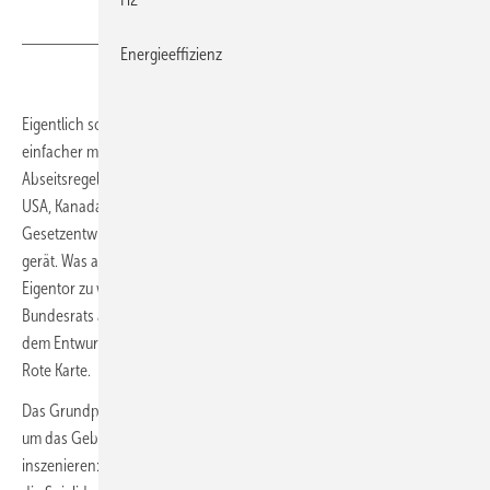
Bild: Wilhelm Mierendorff
Energieeffizienz
Eigentlich sollte das Gebäudemodernisierungsgesetz (GModG) alles
einfacher machen; nun ist es komplizierter ausgefallen als die
Abseitsregel. Während sich die Fußballwelt auf die WM 2026 in den
USA, Kanada und Mexiko einstimmt, kommt aus Berlin ein
Gesetzentwurf auf den Platz, der schon vor dem Anpfiff ins Stolpern
gerät. Was als großer Befreiungsschlag gedacht war, droht zum
Eigentor zu werden. Sowohl die zuständigen Ausschüsse des
Bundesrats als auch der Nationale Normenkontrollrat (NKR) zeigen
dem Entwurf in seiner jetzigen Form die Gelbe, in Teilen sogar die
Rote Karte.
Das Grundproblem: Die Bundesregierung wollte nach den Querelen
um das Gebäudeenergiegesetz einen sportlichen Neuanfang
inszenieren: frischer Trainer, neues Trikot, andere Aufstellung. Doch