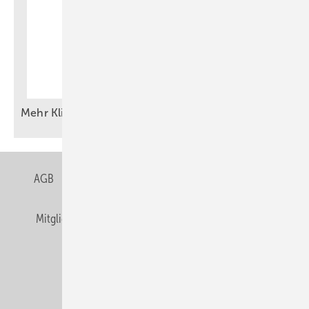
Mehr Klim aschützer als
gedacht
AGB
Datenschutz
Gentner Verlag
Impressum
Mitgliedschaften und Engagement
Privacy Manager
Veranstaltungen / Webinare
© Alfons W. Gentner Verlag GmbH & Co. KG