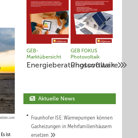
GEB-
GEB FOKUS
Marktübersicht
Photovoltaik
Energieberatungssoftware
Photovoltaik
Aktuelle News
Fraunhofer ISE: Wärmepumpen können
.adobe.com
Gasheizungen in Mehrfamilienhäusern
Es ist
ersetzen