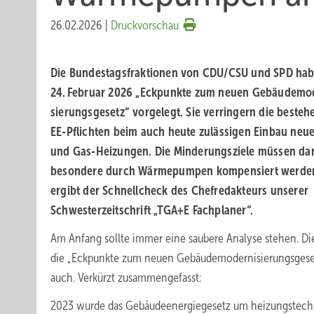
26.02.2026
|
Druckvorschau
Die Bundestagsfraktionen von CDU/CSU und SPD ha
24. Februar 2026 „Eckpunkte zum neuen Gebäude­mo
sierungs­gesetz“ vorgelegt. Sie verringern die beste
EE-Pflichten beim auch heute zu­lässigen Einbau neue
und Gas-Heizungen. Die Minderungs­ziele müssen dan
be­sondere durch Wärme­pumpen kompensiert werde
ergibt der Schnellcheck des Chefredakteurs unserer
Schwesterzeitschrift „TGA+E Fachplaner“.
Am Anfang sollte immer eine saubere Analyse stehen. Die
die „Eckpunkte zum neuen Gebäudemodernisierungsgese
auch. Verkürzt zusammengefasst:
2023 wurde das Gebäudeenergiegesetz um heizungstech