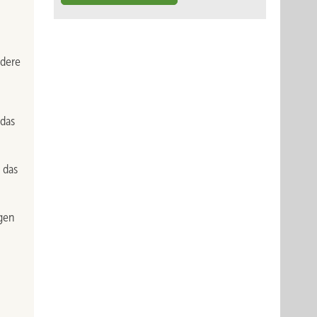
dere
 das
 das
gen