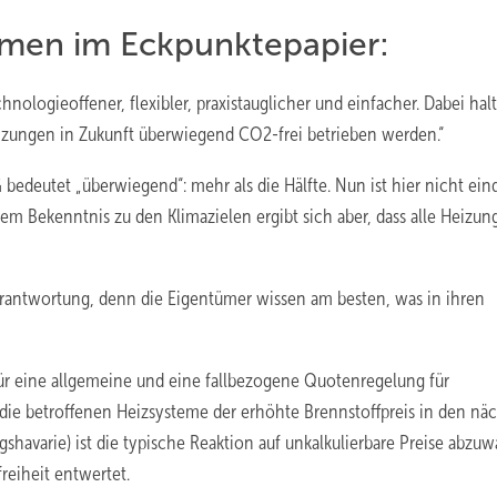
men im Eckpunktepapier:
logieoffener, flexibler, praxistauglicher und einfacher. Dabei hal
Heizungen in Zukunft überwiegend CO2-frei betrieben werden.“
edeutet „überwiegend“: mehr als die Hälfte. Nun ist hier nicht ein
em Bekenntnis zu den Klimazielen ergibt sich aber, dass alle Heizun
erantwortung, denn die Eigentümer wissen am besten, was in ihren
r eine allgemeine und eine fallbezogene Quotenregelung für
ür die betroffenen Heizsysteme der erhöhte Brennstoffpreis in den nä
avarie) ist die typische Reaktion auf unkalkulierbare Preise abzuw
reiheit entwertet.