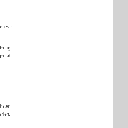
ten wir
deutig
gen ab
chsten
arten.