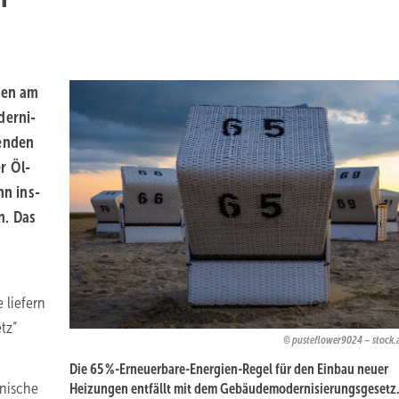
ben am
derni­
henden
r Öl-
n ins­
n. Das
 liefern
tz“
pusteflower9024
– stock
Die 65 %-Erneuerbare-Energien-Regel für den Einbau neuer
nische
Heizungen entfällt mit dem Gebäudemodernisierungsgesetz. 