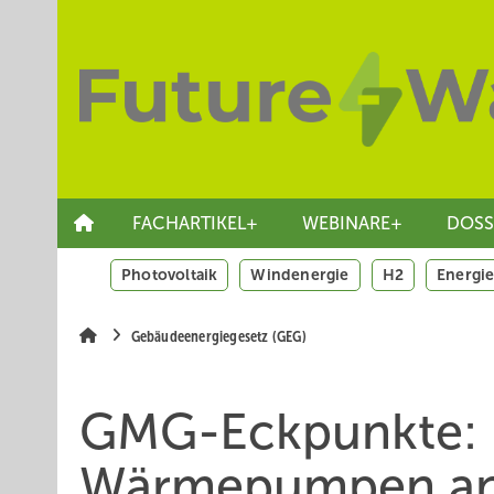
Springe
Skip
Skip
zum
to
to
Hauptinhalt
main
site
navigation
search
FACHARTIKEL+
WEBINARE+
DOSS
Photovoltaik
Windenergie
H2
Energie
Gebäudeenergiegesetz (GEG)
GMG-Eckpunkte: E
Wärmepumpen a