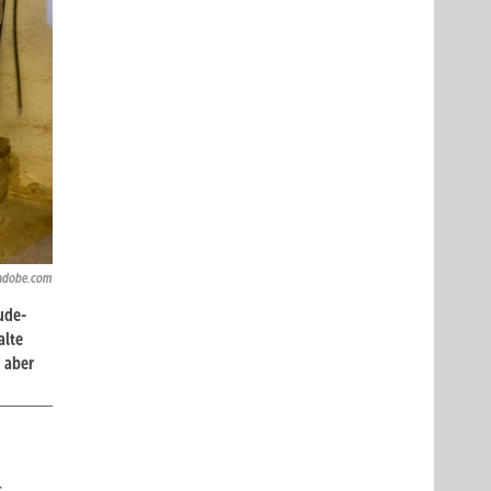
.adobe.com
ude­
alte
 aber