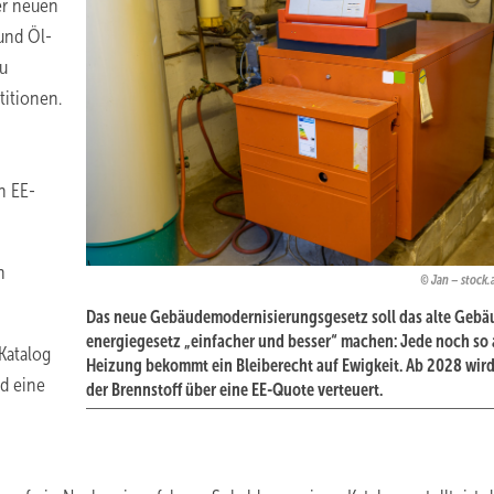
er neuen
und Öl-
zu
titionen.
n EE-
n
Jan – stock
Das neue Gebäude­modernisierungs­gesetz soll das alte Gebä
energiegesetz „einfacher und besser“ machen: Jede noch so 
Katalog
Heizung bekommt ein Bleibe­recht auf Ewigkeit. Ab 2028 wird
d eine
der Brennstoff über eine EE-Quote verteuert.