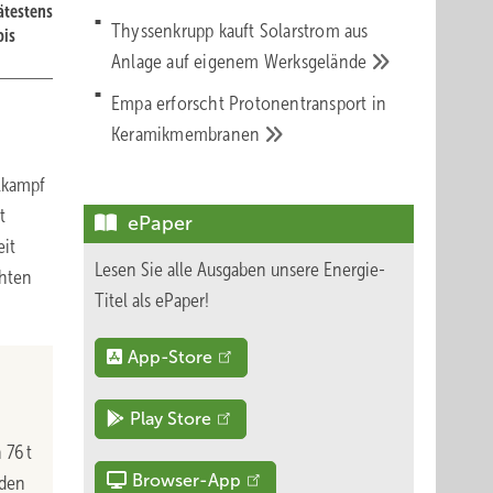
pätestens
Thyssenkrupp kauft Solarstrom aus
bis
Anlage auf eigenem
Werksgelände
Empa erforscht Protonentransport in
Keramikmembranen
lkampf
t
ePaper
eit
Lesen Sie alle Ausgaben unsere Energie-
öhten
Titel als ePaper!
App-Store
Play Store
 76 t
Browser-App
rden