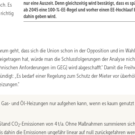
nur eine Auszeit. Denn gleichzeitig wird bestätigt, dass es s
sch. Es
ab 2045 eine 100-%-EE-Regel und vorher einen EE-Hochlauf 
 richtig
dahin geben wird.
darum geht, dass sich die Union schon in der Opposition und im Wah
 beigetragen hat, würde man die Schlussfolgerungen der Analyse nich
hnischen Anforderungen im GEG] wird abgeschafft.“ Damit die Freih
kündigt: „Es bedarf einer Regelung zum Schutz der Mieter vor überh
eizungen.“
 Gas- und Öl-Heizungen nur aufgehen kann, wenn es kaum genutzt
 Stand CO
-Emissionen von 4 t/a. Ohne Maßnahmen summieren sich
2
is dahin die Emissionen ungefähr linear auf null zurückgefahren we