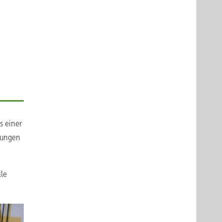
s einer
lungen
lle