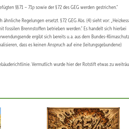
fügten §§ 71 – 71p sowie der § 72 des GEG werden gestrichen.“
 ähnliche Regelungen ersetzt. § 72 GEG Abs. (4) sieht vor: „Heizkess
t fossilen Brennstoffen betrieben werden.“ Es handelt sich hierbei
Verwendungsende ergibt sich bereits u. a. aus dem Bundes-Klimaschut
nalisieren, dass es keinen Anspruch auf eine (leitungsgebundene)
äuderichtlinie. Vermutlich wurde hier der Rotstift etwas zu weiträ