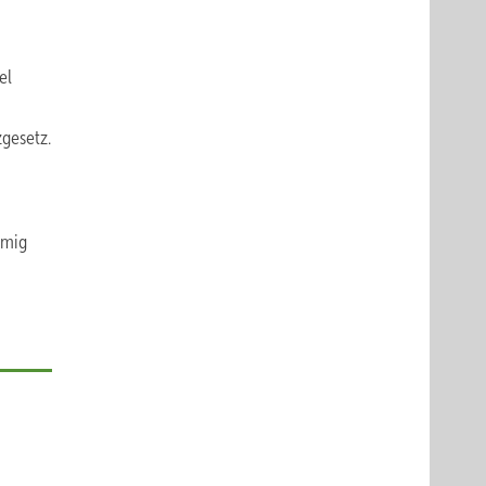
el
zgesetz.
umig