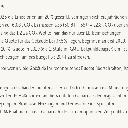
ng.
6 die Emissionen um 20 % gesenkt, verringern sich die jährlichen
n auf 60,8 t CO
. Es müssen also (60,8 t − 38 t) = 22,8 t CO
über an
2
2
sind das 1,2 t/a CO
. Wollte man das nur über EE-Beimischungen
2
e Quote für das Gebäude bei 37,5 % liegen. Beginnt man erst 2029,
e 10-%-Quote in 2029 (die 1. Stufe im GMG-Eckpunktepapier) ein, ist
ch steigen, um das Budget bis 2044 zu strecken.
aber wenn viele Gebäude ihr rechnerisches Budget überschreiten, ist
enge an Gebäuden nicht realisierbar. Dadurch müssen die Minderun
hssenkende Maßnahmen am betrachteten Gebäude oder insgesamt in
umpen, Biomasse-Heizungen und Fernwärme ins Spiel, ihre
ht, Maßnahmen an der Gebäudehülle auf den optimalen Zeitpunkt zu