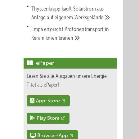
Thyssenkrupp kauft Solarstrom aus
Anlage auf eigenem
Werksgelände
s
Empa erforscht Protonentransport in
 die
Keramikmembranen
ePaper
nen
Lesen Sie alle Ausgaben unsere Energie-
eibern
Titel als ePaper!
App-Store
ezahl-
Play Store
nach
rhin
Browser-App