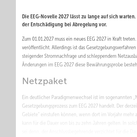
Die EEG-Novelle 2027 lässt zu lange auf sich warten
der Entschädigung bei Abregelung vor.
Zum 01.01.2027 muss ein neues EEG 2027 in Kraft treten.
veröffentlicht. Allerdings ist das Gesetzgebungsverfahren
steigender Stromnachfrage und schleppendem Netzausbau
Änderungen im EEG 2027 diese Bewährungsprobe bestehe
Netzpaket
Ein deutlicher Paradigmenwechsel ist im sogenannten „N
Gesetzgebungsprozess zum EEG 2027 handelt. Der derzeitig
Gebiete“ einstufen können, wenn dort im Vorjahr mehr al
kann für die Dauer von bis zu zehn Jahren gelten. In so
sei denn, der Anschlussbegehrende verzichtet für die Dau