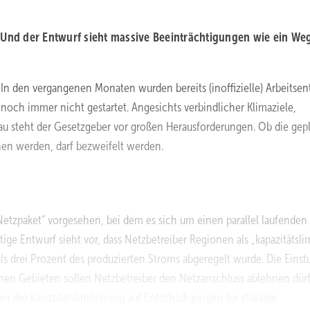
. Und der Entwurf sieht massive Beeinträchtigungen wie ein Weg
 In den vergangenen Monaten wurden bereits (inoffizielle) Arbeitse
 noch immer nicht gestartet. Angesichts verbindlicher Klimaziele,
 steht der Gesetzgeber vor großen Herausforderungen. Ob die gep
n werden, darf bezweifelt werden.
etzpaket“ vorgesehen, bei dem es sich um einen parallel laufenden
e Entwurf sieht vor, dass Netzbetreiber Regionen als „kapazitätslim
s drei Prozent des produzierten Stroms abgeregelt wurde. Die Einst
lchen Gebieten sollen Netzbetreiber den Netzanschluss ablehnen dürf
er der Kapazitätslimitierung auf Entschädigungen für etwaige