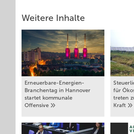
Autorinnen:
Weitere Inhalte
Manuela Herms,
Rechtsanwältin
Judith ­Schoenemann,
wissenschaftliche Mitarbeiterin, ­Promethe
Erneuerbare-Energien-
Steuerl
Branchentag in Hannover
für Öko
startet kommunale
treten 
Offensive
Kraft