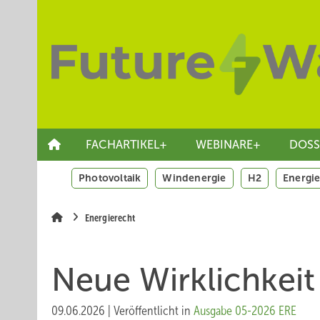
Springe
Skip
Skip
zum
to
to
Hauptinhalt
main
site
navigation
search
FACHARTIKEL+
WEBINARE+
DOSS
Photovoltaik
Windenergie
H2
Energie
Energierecht
Neue Wirklichkeit
09.06.2026
|
Veröffentlicht in
Ausgabe 05-2026 ERE