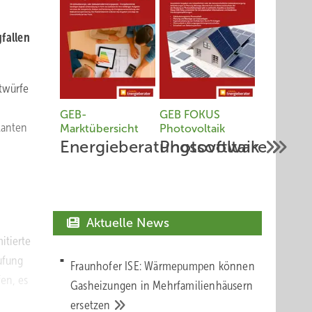
fallen
ntwürfe
GEB-
GEB FOKUS
lanten
Marktübersicht
Photovoltaik
Energieberatungssoftware
Photovoltaik
Aktuelle News
itierte
ufung
Fraunhofer ISE: Wärmepumpen können
en, es
Gasheizungen in Mehrfamilienhäusern
ersetzen