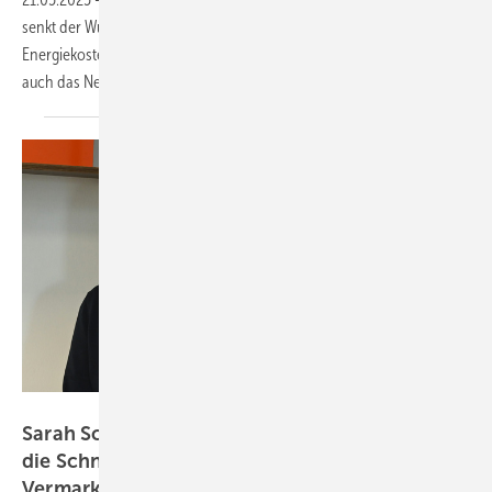
senkt der Wurstproduzent Thomas Riedel aus Wildeshausen seine
Energiekosten. Durch die intelligente Steuerung stabilisiert das System
auch das Netz in der
Region.
Intilion
Sarah Scharfen von Intilion: „ Das Wichtigste ist
die Schnittstelle zwischen Speicher und
Vermarkter“