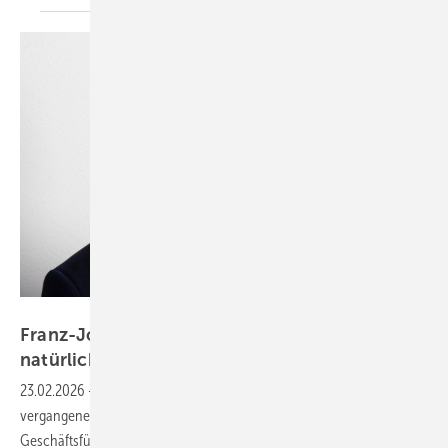
Fenecon
Franz-Josef Feilmeier: „Die Co-Location ist der
natürliche Anwendungsfall für
Speicher“
23.02.2026
-
Die Regelungen für Speicher haben sich in den
vergangenen Monaten erheblich verbessert. Franz-Josef Feilmeier,
Geschäftsführer von Fenecon, erklärt, welche Vorteile das hat und