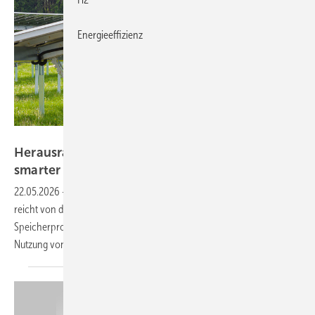
Energieeffizienz
IBC Solar
Herausragende Projekte im Finale der The
smarter E
Awards
22.05.2026
-
Die Bandbreite der eingereichten Projekte ist groß. Sie
reicht von der Produktion grünen Wasserstoffs über große
Speicherprojekte – auch in Verbindung mit Photovoltaik – bis zur
Nutzung von öffentlichen Einrichtungen zur
Solarstromerzeugung.