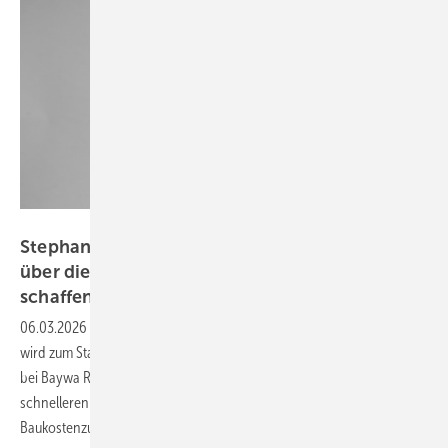
Inga Sommer Photographie
Stephan Nusseck von Baywa RE: „Transparenz
über die tatsächliche Situation im Netz
schaffen“
06.03.2026
-
Die Kombination von Speichern mit Ökostromanlagen
wird zum Standard. Stephan Nusseck, Projektmanager Battery Storage
bei Baywa RE, kennt die Vorteile. Er schlägt eine Lösung zum
schnelleren Netzanschluss von Speichern vor – jenseits der
Baukostenzuschüsse.