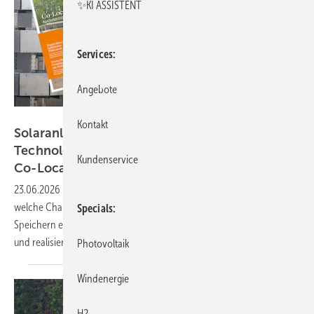
✨KI ASSISTENT
Services
Angebote
Jonas Nefzger / Fenecon
Kontakt
Solaranlage mit Speicher kombinieren –
Technologien und Geschäftsmodelle für die
Kundenservice
Co-Location
23.06.2026
-
Im aktuellen Spezial zum Thema Co-Location lesen Sie,
welche Chancen sich mit der Kombination von Ökostromanalgen mit
Specials
Speichern eröffnen. Lesen Sie auch, wie Sie Projekte richtig planen
und
realisieren.
Photovoltaik
Windenergie
H2