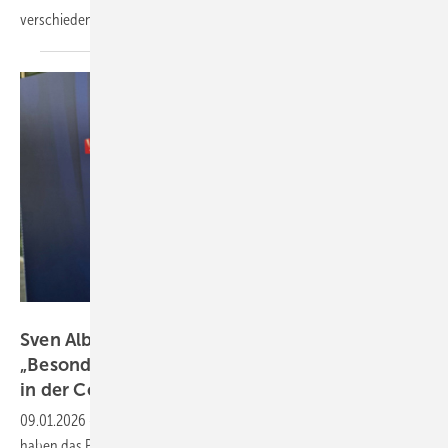
verschiedene
Betriebsstrategien.
Sigenergy
Sven Albersmeier-Braun von Sigenergy:
„Besonders interessant sind Geschäftsmodelle
in der
Co-Location“
09.01.2026
-
Die Nachfrage nach Großspeichern wächst. Denn sie
haben das Potenzial, mehr Solarstrom ins Netz zu integrieren und für