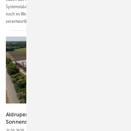
Systemstabilität zu sorgen. Wie das möglich wird und welche Hürden
noch im Weg stehen, weiß Sven Albersmeier-Braun, bei Sigenergy
verantwortlich für den Vertrieb in
Zentraleuropa.
Rainer Geue
Aldruper Wursthersteller produziert mit
Sonnenstrom
21.05.2025
-
Mit einer großen Solaranlage und einem Batteriespeicher