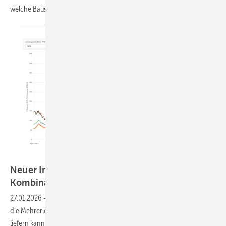
welche Baustellen noch offen
sind.
BET Consulting
Neuer Index zeigt Gewinne mit Speichern in
Kombination mit
Solarparks
27.01.2026
-
Der von BET und Energy2Marekt entwickelte Index zeigt
die Mehrerlöse, die ein an der Solaranlage angeschlossener Speicher
liefern kann. Der Index ist frei zugänglich und berücksichtigt