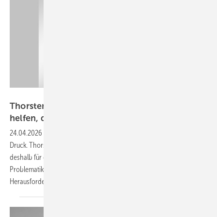
Belectric
Thorsten Blanke von Belectric: „Batterien
helfen, die Wirtschaftlichkeit zu
verbessern“
24.04.2026
-
Die Vergütung von Strom aus Solarparks gerät unter
Druck. Thorsten Blanke, Geschäftsführer von Belectric, plädiert
deshalb für die Kombination mit Batteriespeichern – auch um die
Problematik der fehlenden Netzanschlüsse und weitere
Herausforderungen zu
lösen.