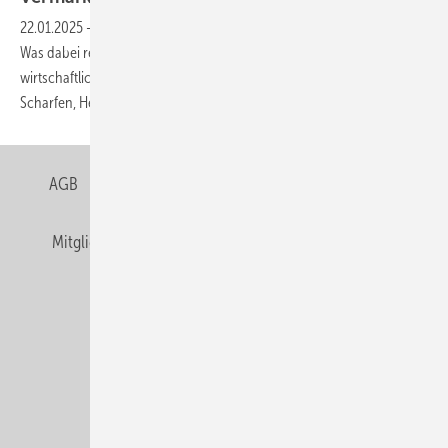
22.01.2025
-
Jede Menge Großspeicherprojekte sind in Vorbereitung.
Was dabei regulatorisch und technisch wichtig ist, um die Anlage
wirtschaftlich zu betreiben, wissen die Intilion-Expert:innen Sarah
Scharfen, Henrik Hauptmeier und Pascal
Lefarth.
AGB
Datenschutz
Gentner Verlag
Impressum
Mitgliedschaften und Engagement
Privacy Manager
Veranstaltungen / Webinare
© Alfons W. Gentner Verlag GmbH & Co. KG