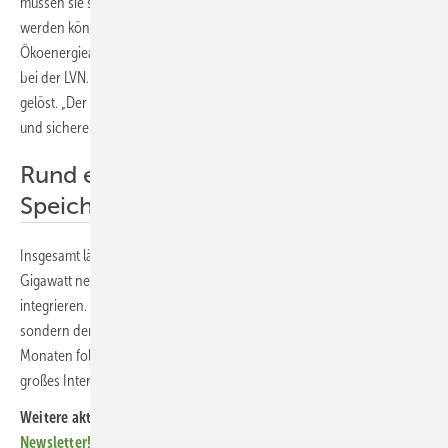
müssen sie so integrieren, dass die Netze jederzeit stabil betrieben
werden können und die Speicher nicht um Anschlüsse mit
Ökoenergieanlagen konkurrieren“, sagt Barbara Plura, Projektleiterin
bei der LVN. Mit der netzneutralen Fahrweise wird dieser Zielkonflikt
gelöst. „Der erste Anschluss in Balzhausen zeigt: Speicherhochlauf
und sicherer Netzbetrieb lassen sich zusammenbringen.“
Rund ein Gigawatt zusätzliche
Speicherleistung möglich
Insgesamt lässt sich nach Angaben der LVN auf diese Weise rund ein
Gigawatt netzneutrale Speicherleistung in das bestehende Netz
integrieren. Der Speicher in Balzhausen sei bewusst kein Einzelprojekt,
sondern der Startpunkt für weitere Anlagen, die in den kommenden
Monaten folgen sollen. Die LVN verzeichnet nach eigenen Angaben
großes Interesse an entsprechenden Anschlussanfragen. (nhp)
Weitere aktuelle News?
Abonnieren Sie unseren kostenlosen
Newsletter!