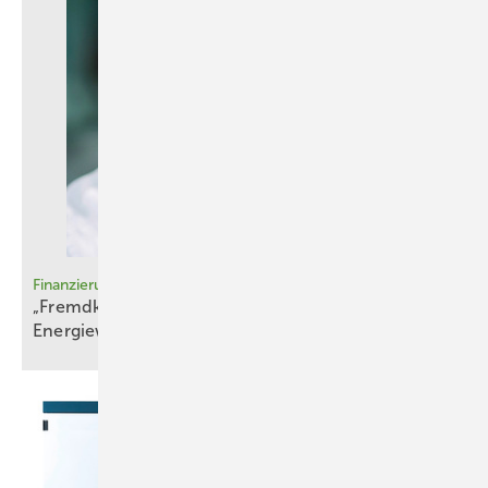
Finanzierung
„Fremdkapital is t der Schlüssel zur
Energiewende“