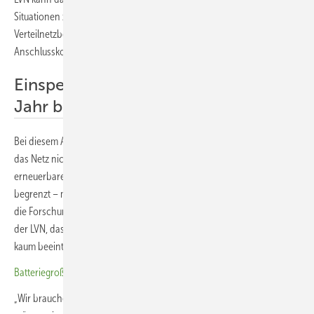
Situationen zu zusätzlichen Belastungen führen. Der
Verteilnetzbetreiber hat deshalb bereits 2024 ein eigenes
Anschlusskonzept entwickelt: die netzneutrale Fahrweise.
Einspeisung auf 1.000 Stunden pro
Jahr begrenzt
Bei diesem Ansatz werden die Batteriespeicher so betrieben, dass sie
das Netz nicht zusätzlich belasten. In Zeiten hoher Einspeisung aus
erneuerbaren Energien wird die Einspeisung der Speicher gezielt
begrenzt – maximal für 1.000 Stunden im Jahr. Eine Bewertung durch
die Forschungsstelle für Energiewirtschaft (FfE) zeigt nach Angaben
der LVN, dass diese Begrenzung die Wirtschaftlichkeit der Speicher
kaum beeinträchtigt.
Batteriegroßspeicher: Kapazität soll sich 2026 verfünffachen
„Wir brauchen deutlich mehr Speicher im Energiesystem – aber wir