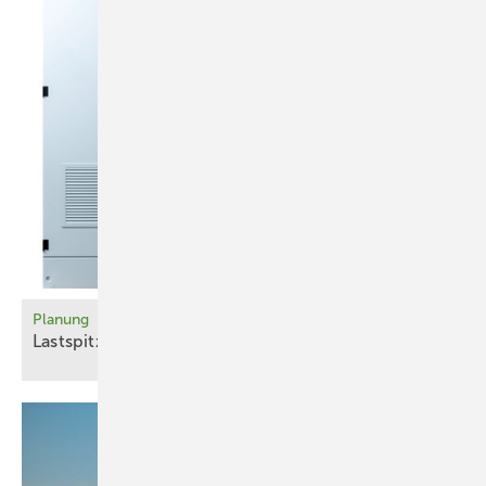
Planung
La stspit zen intelligent
steuern