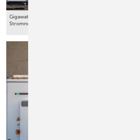
Gigawattstundenspeicher stabilisiert polnisches
Stromnetz im optimierten
Betrieb