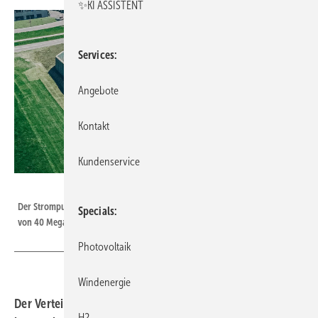
✨KI ASSISTENT
Services
Angebote
Kontakt
Kundenservice
LVN
Der Strompuffer in Balzhausen agiert netzneutral und hat eine Leistung
Specials
von 40 Megawatt und eine Kapazität von 80 Megawattstunden.
Photovoltaik
Windenergie
Der Verteilnetzbetreiber LVN hat in Bayern einen
H2