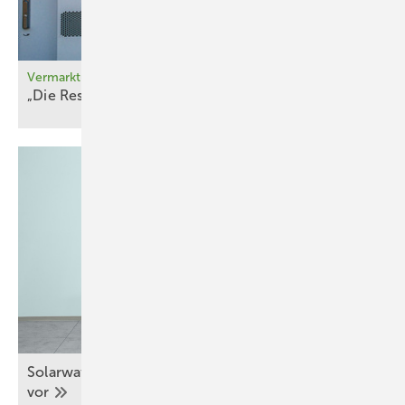
Vermarktung
„Die Resonanz war
riesig “
Solarwatt stellt nächste Version der Battery Vision
vor