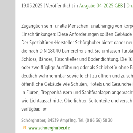
19.05.2025
|
Veröffentlicht in
Ausgabe 04-2025 GEB
|
Dr
Zugänglich sein für alle Menschen, unabhängig von körpe
Einschränkungen: Diese Anforderungen sollten Gebäude 
Der Spezialtüren-Hersteller Schörghuber bietet daher n
die nach DIN 18040 barrierefrei sind. Sie umfassen Türbla
Schloss, Bänder, Türschließer und Bodendichtung. Die Tür
oder zweiflüglige Ausführung oder als Schiebetür ohne B
deutlich wahrnehmbar sowie leicht zu öffnen und zu schl
öffentliche Gebäude wie Schulen, Hotels und Gesundhe
in Fluren, Treppenhäusern und Sanitäranlagen angebrach
wie Lichtausschnitte, Oberlichter, Seitenteile und versc
verfügbar.
ar
Schörghuber, 84539 Ampfing, Tel. (0 86 36) 50 30 ­
www.schoerghuber.de