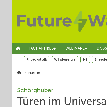
Springe
Skip
Skip
zum
to
to
Hauptinhalt
main
site
navigation
search
FACHARTIKEL+
WEBINARE+
DOSS
Photovoltaik
Windenergie
H2
Energie
Produkte
Schörghuber
Türen im Universal