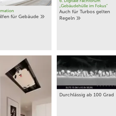
6. Digitale Fachforum
„Gebäudehülle im Fokus“
rmation
Auch für Turbos gelten
ilfen für
­Gebäude
Regeln
Durchlässig ab 100
Grad