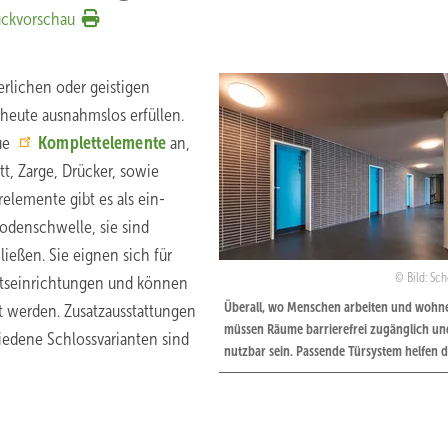
uckvorschau
rlichen oder geistigen
heute ausnahmslos erfüllen.
eue
Komplettelemente
an,
tt, Zarge, Drücker, sowie
elemente gibt es als ein-
odenschwelle, sie sind
ießen. Sie eignen sich für
Bild: Sc
itseinrichtungen und können
Überall, wo Menschen arbeiten und wohn
t werden. Zusatzausstattungen
müssen Räume barrierefrei zugänglich un
hiedene Schlossvarianten sind
nutzbar sein. Passende Türsystem helfen d