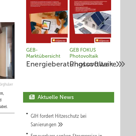
GEB-
GEB FOKUS
Marktübersicht
Photovoltaik
Energieberatungssoftware
Photovoltaik
hörghuber
en,
Aktuelle News
d
abei.
GIH fordert Hitzeschutz bei
Sanierungen