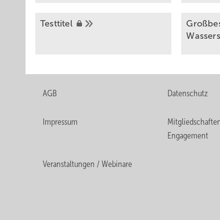
Testtitel
Großbes
Wassers
AGB
Datenschutz
Impressum
Mitgliedschafte
Engagement
Veranstaltungen / Webinare