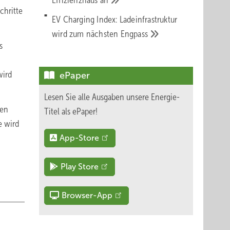
Effizienzhaus
an
chritte
EV Charging Index: Ladeinfrastruktur
wird zum nächsten
Engpass
s
wird
ePaper
Lesen Sie alle Ausgaben unsere Energie-
nen
Titel als ePaper!
e wird
App-Store
Play Store
Browser-App