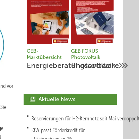
GEB-
GEB FOKUS
Marktübersicht
Photovoltaik
Energieberatungssoftware
Photovoltaik
und vor
Aktuelle News
 Sie
Reservierungen für H2-Kernnetz seit Mai verdoppe
ge
KfW passt Förderkredit für
t