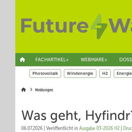
Springe
Skip
Skip
zum
to
to
Hauptinhalt
main
site
navigation
search
FACHARTIKEL+
WEBINARE+
DOSS
Photovoltaik
Windenergie
H2
Energie
Meldungen
Was geht, Hyfindr
06.07.2026
|
Veröffentlicht in
Ausgabe 03-2026 H2
|
Druc