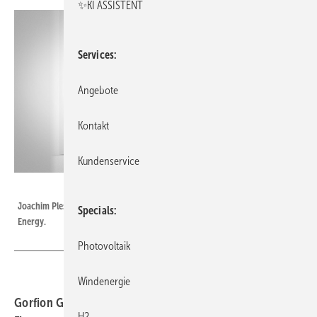
✨KI ASSISTENT
Services
Angebote
Kontakt
Kundenservice
Gorfion Green Energy
Joachim Plesch ist Geschäftsführer des Finanzdienstleisters Gorfion Green
Specials
Energy.
Photovoltaik
Windenergie
Gorfion Green Energy bietet Firmen spezielle
H2