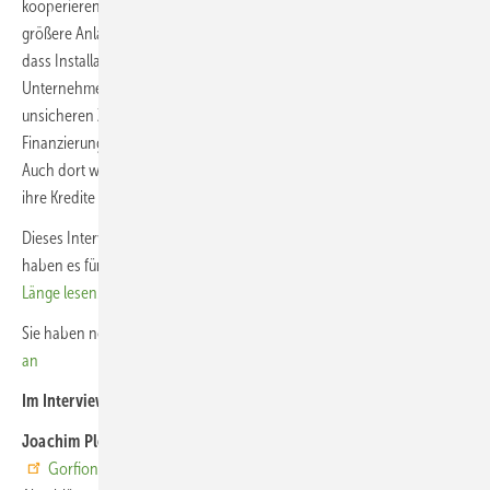
kooperieren. Die Nachfrage steigt, immer mehr Kunden wollen
größere Anlagen bauen. Aber mittlerweile wird auch dort erwartet,
dass Installateure eine Art der Finanzierung mit anbieten. Die
Unternehmen kennen das vom Maschinenleasing und wollen das in
unsicheren Zeiten auch bei der Photovoltaik sehen. Bei der
Finanzierung von privaten Anlagen gibt es diesen Trend schon länger.
Auch dort werden Finanzprodukte immer wichtiger, zumal die Banken
ihre Kredite nur sehr zögerlich ausreichen. (HS, gekürzt)
Dieses Interview erschien im Novemberheft der
photovoltaik
. Wir
haben es für Sie freigestellt.
Hier können Sie das Gespräch in voller
Länge lesen.
Sie haben noch kein Abonnement?
Dann melden Sie sich umgehend
an
Im Interview
Joachim Plesch
ist geschäftsführender Gesellschafter der
Gorfion Green Energy GmbH aus Konstanz
. Nach Studien und