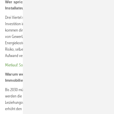
Wer spricht Sie konkret an, die Unternehmer oder
Installateure, die für die Firmen Solaranlagen bauen?
Drei Viertel sind Installateure, deren Kunden die kapitalintensive
Investition im Augenblick scheuen. Ungefähr ein Viertel der Anfragen
kommen direkt von Unternehmern, meist institutionelle Eigentümer
von Gewerbeimmobilien. Zwar wissen sie, dass sie mit Solarstrom ihre
Energiekosten drücken können. Aber wie gesagt, sie scheuen das
Risiko, selber zu investieren, und brauchen eine Lösung, die nicht viel
Aufwand verursacht.
Mietkauf: So bieten Installateure ihren Kunden solide Finanzierung
Warum werden ausgerechnet die Eigentümer von
Immobilien aktiv?
Bis 2030 müssen sie nachweisen, dass sie Photovoltaik nutzen. Sonst
werden die Immobilien gemäß der Taxonomie der EU
beziehungsweise der EU-Gebäudeeffizienzrichtlinie abgewertet. Das
erhöht den Druck, etwas zu tun.