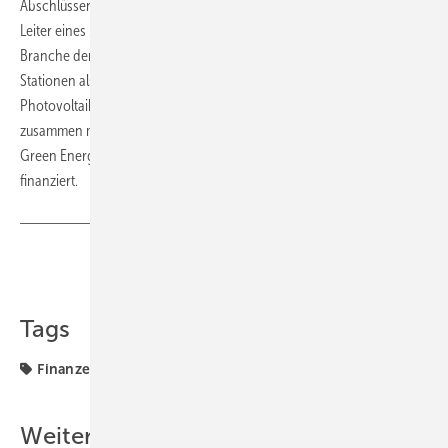
Abschlüssen in BWL und VWL stieg der Ökonom als kaufmännischer
Leiter eines Maschinenbauers für die Solarzellenherstellung in die
Branche der erneuerbaren Energien ein. Danach folgten mehrere
Stationen als CFO und Geschäftsführer im Maschinenbau, doch die
Photovoltaik ließ ihn nicht los. Im Februar 2021 gründete er
zusammen mit Sebastian Pingel vom Fraunhofer ISE die Firma Gorfion
Green Energy, die Solaranlagen für mittelständische Betriebe
finanziert.
Teilen
Link kopieren
Tags
Finanzen
Installateur
Installation
Weitere Inhalte