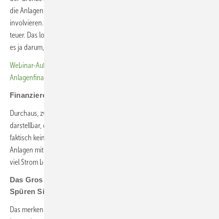
die Anlagen entsprechend ausstatten und einen Vermarkter
involvieren. Allein dieser Direktvermarktungsvertrag ist schon recht
teuer. Das lohnt sich für die Unternehmen meistens nicht. Ihnen geht
es ja darum, den Strom möglichst selbst zu verbrauchen.
Webinar-Aufzeichnung: Wie bieten Solar-Fachbetriebe eine
Anlagenfinanzierung ohne Risiko an?
Finanzieren Sie auch größere Anlagen?
Durchaus, zwischen 400 und 600 Kilowatt. Dann ist es wirtschaftlich
darstellbar, die Direktvermarktung zu integrieren. Deshalb haben wir
faktisch keine Anlagen zwischen 100 und 150 Kilowatt. Auch große
Anlagen mit 600 Kilowatt sind für manche Firmen lukrativ, weil sie sehr
viel Strom brauchen.
Das Gros der Anfragen kommt über Installateure.
Spüren Sie wachsendes Interesse für C&I-Projekte?
Das merken wir sehr stark bei den Installateuren, mit denen wir