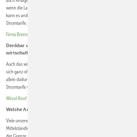
auch Anlagen, die wir nun mit Gewerbespeichern planen, gerade
wenn die Lastspitzen eher am Morgen oder Abend liegen. Freilich
kann es andere Gründe geben, etwa Solarspitzen oder dynamische
Stromtarife. Das wird zunehmen, dessen bin ich mir sicher.
Firma Brenntag senkt Stromkosten deutlich
Denkbar wären Gewerbespeicher, die ohne Photovoltaik
wirtschaftlich sind …
Auch das wird wichtiger. Mit einem leistungsfähigen Speicher lassen
sich ganz ohne Photovoltaik beispielsweise Lastspitzen verschieben,
allein dadurch kann man ihn finanzieren. Durch dynamische
Stromtarife werden die Gewerbespeicher immer wichtiger.
Wirsol Roof Solutions: Preiswerter Strom für die Kommune
Welche Anlagengrößen finanzieren Sie meistens?
Viele unserer Anlagen leisten 99,9 Kilowatt, sie sind für kleinere
Mittelständler interessant. Die Grenze von 100 Kilowatt ergibt sich aus
der Grenze zur Direktvermarktung, denn ab dieser Leistung muss man