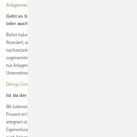
Anlagenmiete wertet Angebote der Solarfachbetriebe auf
Geht es bei Ihnen vor allem um einspeisende Anlagen
oder auch um Gewerbespeicher?
Bisher haben wir C&I-Anlagen mit sehr hohem Eigenverbrauch
finanziert, unter anderem mit der Option, Gewerbespeicher später
nachzurüsten. Anlagen allein zur Einspeisung zu finanzieren,
sogenannte Volleinspeiser, macht für uns keinen Sinn. Für uns sind
nur Anlagen interessant, deren Sonnenstrom möglichst komplett im
Unternehmen verbraucht wird.
Densys Connect integriert Finanzierung ins Angebot
Ist da der Speicher nicht ein Muss?
Wir bekommen viele Anfragen, wo der Sonnenstrom zu 80 oder 90
Prozent im Unternehmen verwendet wird, auch wenn kein Speicher
integriert ist. Da lohnt sich ein Speicher oft nicht, da sie den
Eigenverbrauch nicht mehr maßgeblich erhöhen. Allerdings gibt es