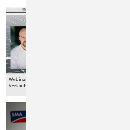
Webinaraufzeichnung: Ratenzahlung direkt im
Verkaufsgespräch
anbieten