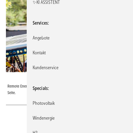
✨KI ASSISTENT
Services
Angebote
Kontakt
Kundenservice
Foto: Far on Foot, George Leakey
Remote Energy stellt den Studentinnen in Nairobi Ausbilderinnen an die
Specials
Seite.
Photovoltaik
Windenergie
Die gemeinnützige Organisation Remote Energy will
H2