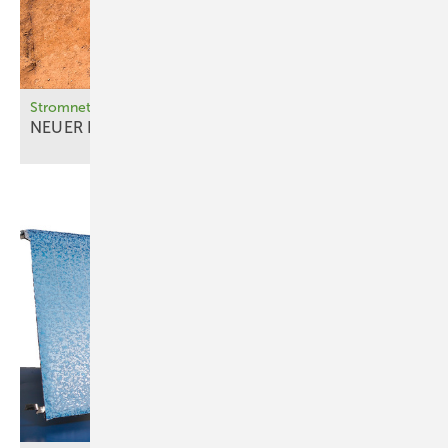
bezahlt und ist daher relativ wenig anerkannt: das Kochen für die
Familie, Wasserholen oder der landwirtschaftliche Anbau von Obst
und Gemüse. Die Solartechnik kann die Frauen künftig entlasten,
sodass mehr Zeit für Bildung und Lohnarbeit bleibt. Mit Solarstrom
Stromnetze
wird ein Teil der Arbeit künftig einfach von Maschinen übernommen.
NEUER LINK ZUR
Eiszeit
•
https://www.remoteenergy.org
Foto: Far on Foot, George Leakey