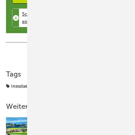
Tag im Jahr. Und die weltweite Energiewende profitiert auch gleich
davon.
Mentorinnen begleiten die
Studentinnen
Das Konzept: Remote Energy stellt den Studentinnen Ausbilderinnen
Teilen
Link kopieren
an die Seite. Die Organisation gibt seit über 20 Jahren
Solarenergiekurse nur für Frauen. Sie haben mit vielen Akteuren auf
der ganzen Welt zusammengearbeitet, um maßgeschneiderte
Tags
Schulungsprogramme zu entwickeln. Am Ende sollen selbstbewusste
Installateur
Entscheidungsträgerinnen und Technikerinnen die Ausbildung
abschließen. „Empowerment“ heißt das Zauberwort. Mentorinnen
begleiten die Studentinnen langfristig auf dem Weg in den neuen
Weitere Inhalte
Beruf. Die Frauen werden auch allgemeine unternehmerische
Fähigkeiten lernen, über den Einkauf von Waren, den Umgang mit
Werkzeugen bis hin zur Akquise und Auftragsabwicklung.