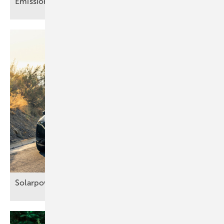
Emissionsfrei
voraus
Solarpower auf der
Haube