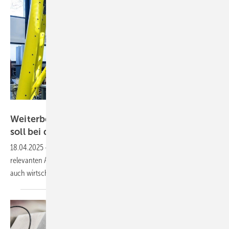
BAM
Weiterbetrieb oder Rückbau? Digitales Tool
soll bei der Entscheidung
helfen
18.04.2025
-
Über einen Digitalen Zwilling fließen sämtliche
relevanten Anlagendaten in das Tool ein und berücksichtigt dabei
auch wirtschaftliche
Fragen.