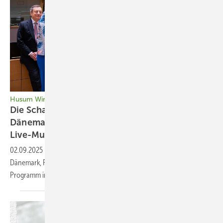
Husum Wind
Die Schau der Innovationen startet mit
Dänemark, Energiedialog, Drohnenflug und
Live-Musik
02.09.2025
-
Cyber-Security, KI, kritische Infrastruktur, Partnerland
Dänemark, Feste und Exkursionen prägen Windmesse 2025. Das
Programm im
Schnelldurchgang.