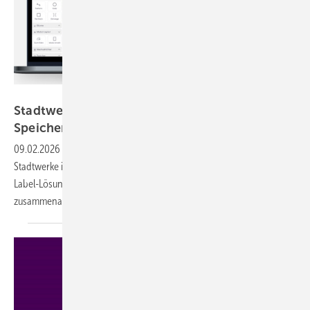
Enact
Stadtwerke optimieren Solaranlagen und
Speicher mit
KI
09.02.2026
-
Mit einer KI-gestützten Software von Enact können
Stadtwerke ihr Anlagenportfolio wirtschaftlicher betreiben. Die White-
Label-Lösung lässt auch Solaranlage und Speicher besser
zusammenarbeiten.