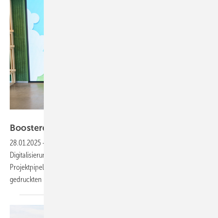
geringhofff.com - Stadtwerke Stuttgart
Boosterdienst am
Windpark
28.01.2025
-
Management-, Beratungs-, Gutachter- und
Digitalisierungsunternehmen helfen Planungsfirmen, die großen
Projektpipelines schnell umzusetzen. Ein Themenspecial aus unserem
gedruckten Heft zum
Download.