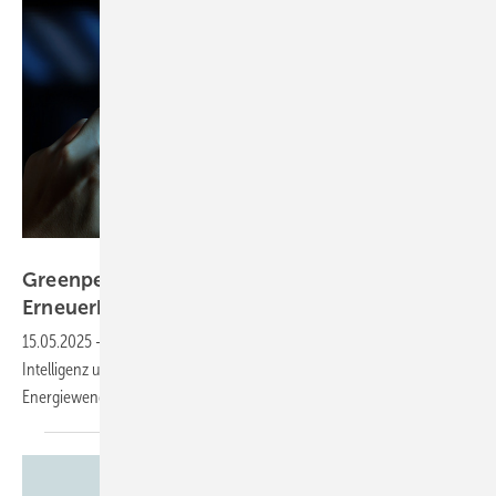
greenbutterfly - stock.adobe.com
Greenpeace warnt vor KI-Kollaps für
Erneuerbaren-Offensive
15.05.2025
-
Der Energiehunger für die Verbreitung künstlicher
Intelligenz und die erforderlichen Rechner gefährden die
Energiewende, besagt eine
Studie.