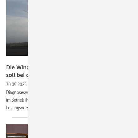
Fraunhofer IWES
Die Windmühle lahmt? Künstliche Intelligenz
soll bei der Fehlersuche
helfen
30.09.2025
-
Forschungsprojekt Wind KI: Ein KI-gestütztes
Diagnosesystem soll nicht nur Betreibern helfen, automatisiert Fehler
im Betrieb ihrer Windenergieanlagen zu erkennen, sondern auch
Lösungsvorschläge
machen.