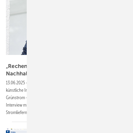
ENGIE
„Rechenzentrumsbetreiber legen Wert auf
Nachhaltigkeit“
13.06.2025
-
Dienstleister für elektronische Datenverarbeitung und
künstliche Intelligenz beleben mit ihrer Nachfrage den Markt für
Grünstrom – spannender Versorgungskonzepte sei Dank. Ein
Interview mit dem leitenden Experten bei Engie für maßgeschneiderte
Stromliefermodelle, Tobias Heyen.