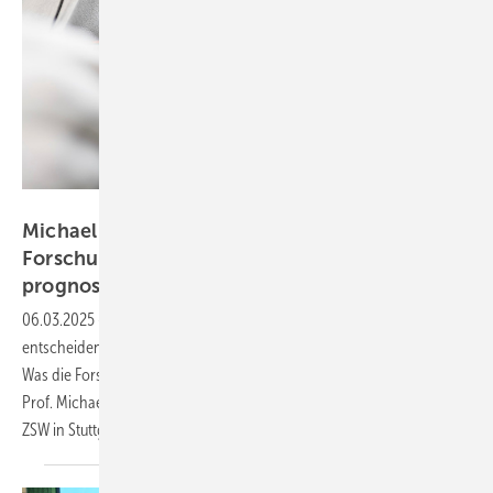
ZSW
Michael Powalla vom ZSW: „Wichtige
Forschungsfelder sind KI- und
prognosegestützte
Steuerungen“
06.03.2025
-
40 Jahre PV-Symposium: Die Solarforschung ist
entscheidend, um die Industrie in Deutschland und Europa zu stärken.
Was die Forschungsinstitute brauchen und wie sie kooperieren, erklärt
Prof. Michael Powalla, Leiter des Geschäftsbereichs Photovoltaik am
ZSW in Stuttgart. Teil 2 unserer
Interviewserie.