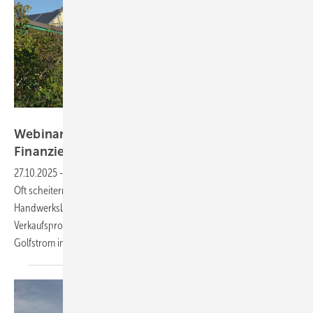
Velka Botička
Webinar am 10. Dezember: Mehr Aufträge mit
Finanzierung und KI-Unterstützung
generieren
27.10.2025
-
Hauseigentümer interessieren sich für die Photovoltaik.
Oft scheitern die Projekte aber an fehlenden Investitionsmitteln. Wie
Handwerksbetriebe die Investitionsentscheidung erleichtern und
Verkaufsprozesse modernisieren, erklärt Christian Zellmer von
Golfstrom im kostenlosen
Webinar.