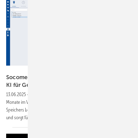
Socomec
Socomec entwickelt Monitoringplattform mit
KI für
Gewerbespeicher
13.06.2025
-
Das neue Tool für Gewerbespeicher kann über neun
Monate im Voraus die Entwicklung des Gesundheitszustands des
Speichers berechnen. Eine künstliche Intelligenz erkennt Änderungen
und sorgt für eine Neuberechnung des
Speicherzustands.