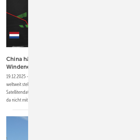
DLR (CC BY-NC-ND 3.0)
China hängt Europa bei der Offshore-
Windenergie
ab
19.12.2025
-
Neue Zahlen des DLR: Von den 15.100 Offshore-Anlagen
weltweit stehen 7676 in China, ermittelte das Forschungsinstitut per
Satellitendaten. Die Europäische Union und Großbritannien können
da nicht
mithalten.