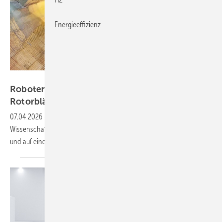
Energieeffizienz
EduArt Robotik
Robotersystem und KI sollen Schäden in
Rotorblättern
erkennen
07.04.2026
-
Im Forschungsprojekt „InInspekt“ setzen die
Wissenschaftler auf Früherkennung aus dem Inneren des Blattes –
und auf eine KI-gestützte
Datenauswertung.