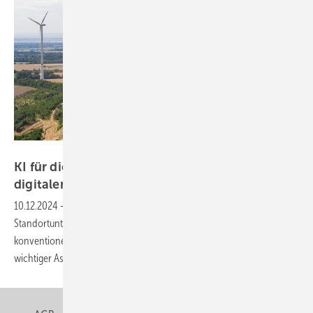
RWE
KI für die Windparkplanung: Standortwahl im
digitalen
Zeitalter
10.12.2024
-
KI-basierte Analysen stehen bei der
Standortuntersuchung für Wind- und Solarparks heute
konventionellen Methoden gegenüber. Zeitersparnis ist dabei ein
wichtiger
Aspekt.