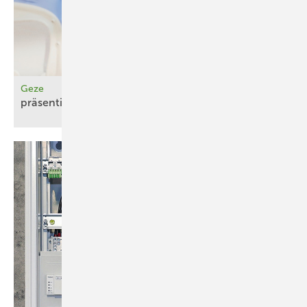
Geze
präsentiert Türschließer TS
7000