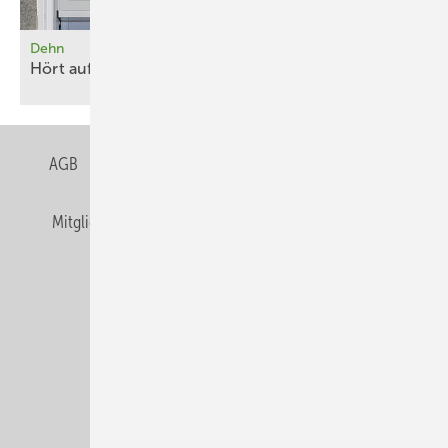
Dehn
Hört aufs
Netz
AGB
Datenschutz
Gentner Verlag
Impressum
Mitgliedschaften und Engagement
Privacy Manager
Veranstaltungen / Webinare
© Alfons W. Gentner Verlag GmbH & Co. KG