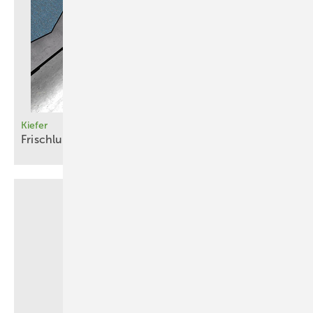
Kiefer
Frischluft durch den Boden
­steuern