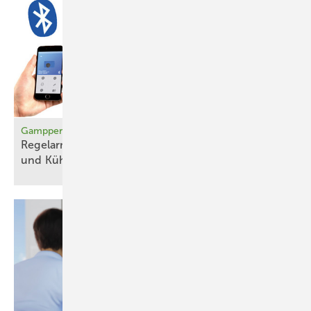
Gampper
Regelarmatur überwacht den Betrieb von Heiz-
und
Kühldecken