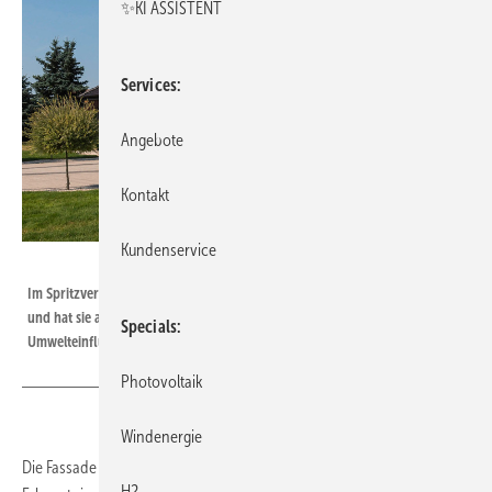
✨KI ASSISTENT
Services
Angebote
Kontakt
Kundenservice
Bild: Brillux
Im Spritzverfahren beschichtete man die Dachfläche mit der Dachfarbe
und hat sie auf diese Weise widerstandsfähig gegen Witterungs- und
Specials
Umwelteinflüsse gemacht.
Photovoltaik
Windenergie
Die Fassade frisch renoviert, doch beim Blick nach oben folgt die
H2