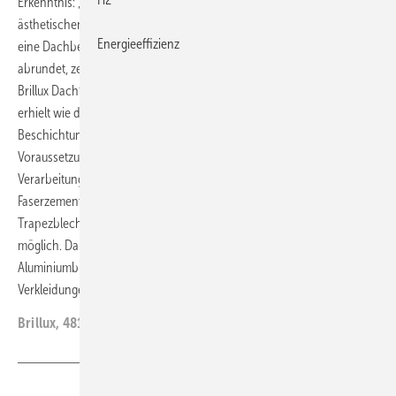
Erkenntnis: „Dach vergessen!“ Eine Neueindeckung allein aus
ästhetischen Gründen scheuen Hauseigentümer:innen oftmals. Wie
Energieeffizienz
eine Dachbeschichtung eine komplette Fassadenrenovierung
abrundet, zeigt ein Wohnhaus in Polen, dessen Eindeckung mit der
Brillux Dachfarbe
Tec-Up 22
ein ebenso frisches Aussehen
erhielt wie die Außenwände. Tec-Up 22 eignet sich für die
Beschichtung geneigter Dachflächen und Abdeckungen. Einzige
Voraussetzung: Die Untergründe müssen technisch intakt sein. Eine
Verarbeitung ist auf bewitterten Betondachsteinen oder asbestfreien
Faserzementplatten, werkseitig beschichteten und/oder verzinkten
Trapezblechen, engobierten beziehungsweise glasierten Tonziegeln
möglich. Darüber hinaus ist das Produkt auf Zink- und
Aluminiumblechen, Bleiabdeckungen, Beton oder sonstigen
Verkleidungen verarbeitbar.
ab
Brillux, 48163 Münster, Tel. (02 51) 7 18 80,
www.brillux.de