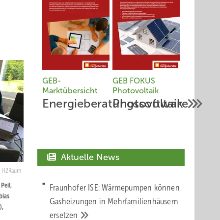
e
GEB-
GEB FOKUS
Marktübersicht
Photovoltaik
Energieberatungssoftware
Photovoltaik
Aktuelle News
H2Raum
Peil,
Fraunhofer ISE: Wärmepumpen können
bias
Gasheizungen in Mehrfamilienhäusern
),
ersetzen