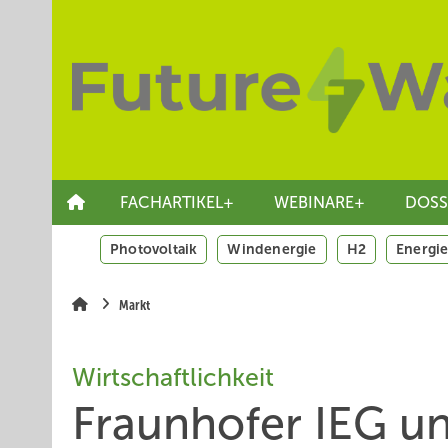
Springe
Skip
Skip
zum
to
to
Hauptinhalt
main
site
navigation
search
FACHARTIKEL+
WEBINARE+
DOSS
Photovoltaik
Windenergie
H2
Energie
Markt
Wirtschaftlichkeit
Fraunhofer IEG un