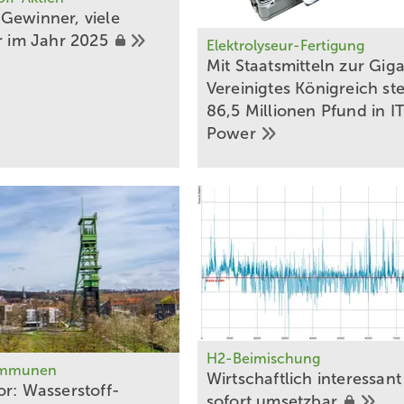
Gewinner, viele
er im Jahr
2025
Elektrolyseur-Fertigung
Mit Staatsmitteln zur Gig
Vereinigtes Königreich st
86,5 Millionen Pfund in I
Power
H2-Beimischung
ommunen
Wirtschaftlich interessan
or: Wasserstoff-
sofort
umsetzbar