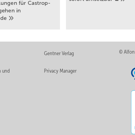
ungen für Castrop-
gehen in
ade
© Alfon
Gentner Verlag
n und
Privacy Manager