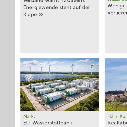
Verband warnt: Kroatiens
Wenige 
Energiewende steht auf der
Verlier
Kippe
Markt
H2 in K
EU-Wasserstoffbank
Reallab