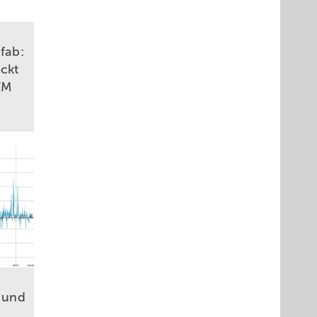
afab:
eckt
TM
t und