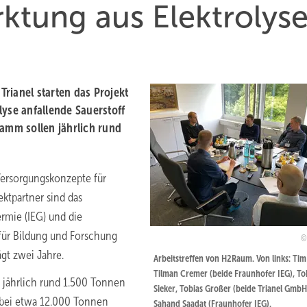
ktung aus Elektrolys
rianel starten das Projekt
lyse anfallende Sauerstoff
Hamm sollen jährlich rund
ersorgungskonzepte für
ektpartner sind das
ermie (IEG) und die
für Bildung und Forschung
ägt zwei Jahre.
Arbeitstreffen von H2Raum. Von links: Tim 
Tilman Cremer (beide Fraunhofer IEG), To
jährlich rund 1.500 Tonnen
Sieker, Tobias Großer (beide Trianel GmbH
abei etwa 12.000 Tonnen
Sahand Saadat (Fraunhofer IEG).