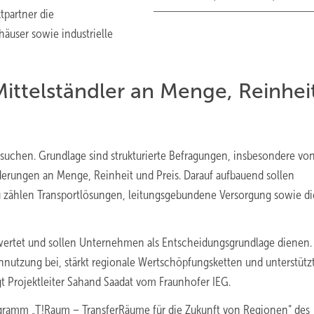
tpartner die
äuser sowie industrielle
ttelständler an Menge, Reinhei
rsuchen. Grundlage sind strukturierte Befragungen, insbesondere vo
erungen an Menge, Reinheit und Preis. Darauf aufbauend sollen
 zählen Transportlösungen, leitungsgebundene Versorgung sowie di
ertet und sollen Unternehmen als Entscheidungsgrundlage dienen.
ennutzung bei, stärkt regionale Wertschöpfungsketten und unterstützt
gt Projektleiter Sahand Saadat vom Fraunhofer IEG.
ogramm „T!Raum – TransferRäume für die Zukunft von Regionen“ des