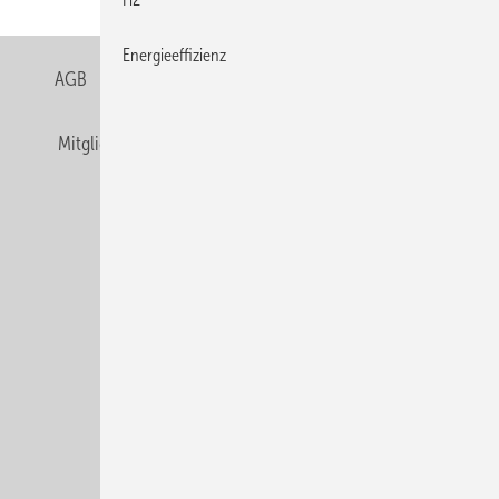
Energieeffizienz
AGB
Datenschutz
Gentner Verlag
Impressum
Mitgliedschaften und Engagement
Privacy Manager
Veranstaltungen / Webinare
© Alfons W. Gentner Verlag GmbH & Co. KG