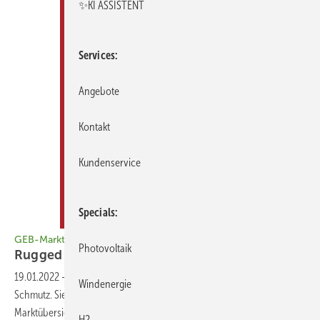
✨KI ASSISTENT
Services
Angebote
Kontakt
Kundenservice
Specials
GEB-Marktübersicht
Photovoltaik
Rugged
Hardware
19.01.2022
-
Robuste Smartphones und Tablets vertragen Nässe und
Windenergie
Schmutz. Sie funktionieren auch nach einem Fall zuverlässig. Unsere
Marktübersicht hilft, die passenden Geräte zu
finden.
H2