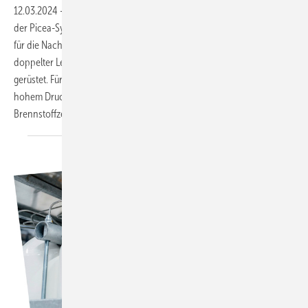
12.03.2024
-
Home Power Solutions (HPS) hat eine neue Generation
der Picea-Systeme vorgestellt. Picea 2 nutzt Lithium- statt Bleibatterien
für die Nacht. Der kompakte Speicher erleichtert die Installation. Mit
doppelter Leistung ist er für Elektromobilität und Wärmepumpen
gerüstet. Für die kalte Jahreszeit wird Wasserstoff erzeugt und mit
hohem Druck gebunkert. Die Rückverstromung erfolgt mittels
Brennstoffzelle – eine Pioniertat.Niels H.
Petersen