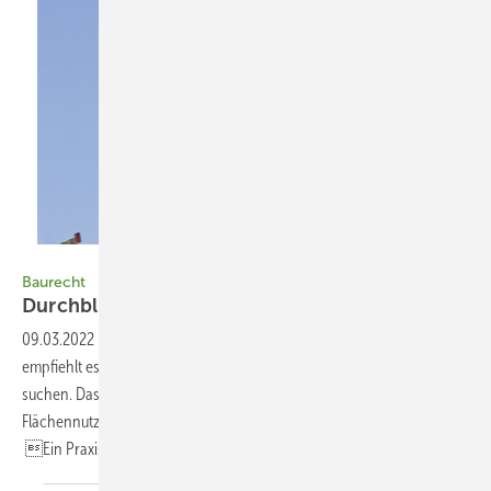
Foto: Braun
Baurecht
Durchblick im
Dschungel
09.03.2022
-
Baurecht ▪ Vor der Antragstellung einer Kleinwindanlage
empfiehlt es sich, frühzeitig das Gespräch mit den Baubehörden zu
suchen. Das spart viel Zeit und Geld. Problematisch können
Flächennutzungspläne sein, berichtet Rechtsanwalt Dr. Dirk Legler.
Ein
Praxisreport