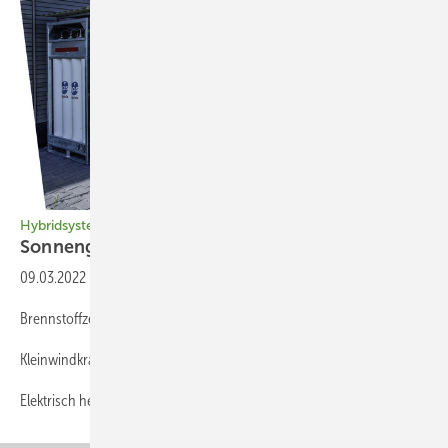
Hybridsysteme für den Winterstrom
Sonnengas
H₂
09.03.2022
-
Hybridsysteme für den Winterstrom
Brennstoffzellen • Neue Produkte für mehr Autarkie
Kleinwindkraft • Chancen in Landwirtschaft und Gewerbe
Elektrisch heizen • Solarelektrische
Vollversorgung