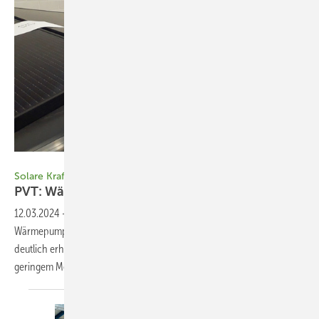
Foto: Heiko Schwarzburger
Solare Kraft-Wärme-Kopplung
PVT: Wärme vom
Dach
12.03.2024
-
Durch die Energiekrise wächst die Nachfrage nach
Wärmepumpen. Mithilfe von PVT-Modulen lässt sich deren Effizienz
deutlich erhöhen. Das Solardach wird doppelt ausgenutzt – mit
geringem Mehraufwand. Heiko
Schwarzburger