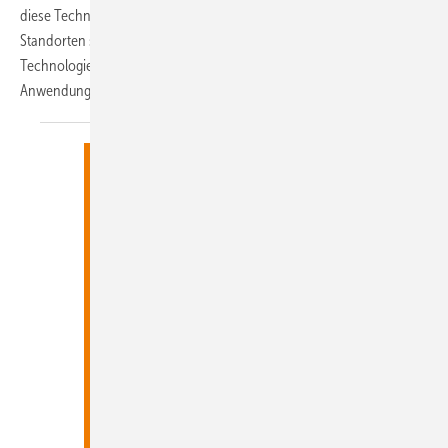
diese Technik bleiben hoch. Kleinwindkraft ist nur an geeigneten
Standorten sinnvoll, beispielsweise in der Landwirtschaft. Aber die
Technologien entwickeln sich. Vor allem in gewerblichen
Anwendungen spielen sie eine wachsende
Rolle.