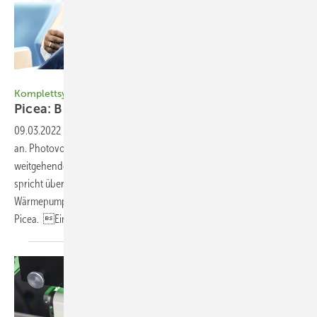
Foto: Markus Schwarze/HPS
Komplettsysteme
Picea: B2B-Vertrieb
ausbauen
09.03.2022
-
Komplettsysteme ▪ HPS führt den Markt mit dem Picea
an. Photovoltaik, Stromspeicher und Wasserstoff erlauben
weitgehende Autarkie für die Kunden. Firmenchef Zeyad Abul-Ella
spricht über die neue Generation, über die Einbindung von
Wärmepumpen und gewerbliche Systeme – und das neue Multi-
Picea. Ein
Interview