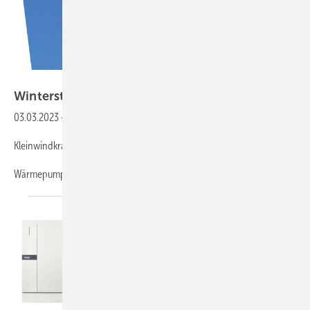
Bild: Mowea
Winterstrom für E-Wärme und
E-Autos
03.03.2023
-
Brennstoffzellen • Speichergas Wasserstoff rollt an
Kleinwindkraft • Innovationen weiten Nischen auf
Wärmepumpen • Rettung für die
Heizungsbranche?