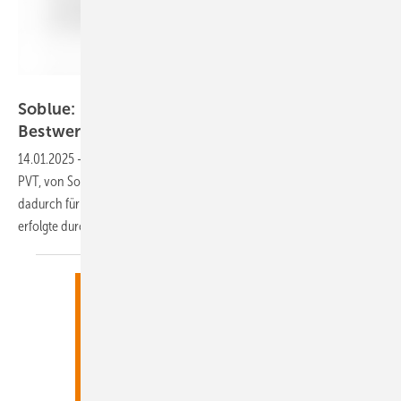
Solblue
Soblue: PVT-Modul erhält Zertifizierung mit
Bestwerten
14.01.2025
-
Die Kombimodule für Photovoltaik und Thermie, kurz
PVT, von Soblue sind nun nach dem Solar Keymark zertifiziert und
dadurch für die wichtigsten Förderprogramme qualifiziert. Die Prüfung
erfolgte durch das KIWA
Prüfinstitut.