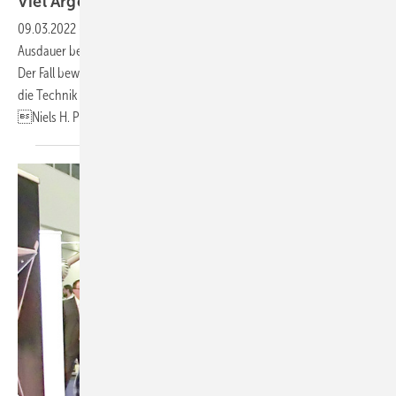
Viel Ärger vorm
Bau
09.03.2022
-
Kleinwind ▪ Handwerksmeister Kuchner zeigte große
Ausdauer bei der Genehmigung seiner Anlage in einem Wohngebiet.
Der Fall beweist, was möglich ist, wenn Gericht und Bauamt sich auf
die Technik einlassen – und sie nicht mit großen Rotoren vermengen.
Niels H.
Petersen