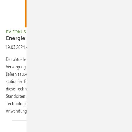
PV FOKUS Hybridgeneratoren/E-Wärme, PV02-2024
Energie für die
Dunkelflaute
19.03.2024
-
Hybridgeneratoren/E-Wärme, PV02-2024
Das aktuelle Heft erscheint am 14. März 2024. Im Fokus steht die
Versorgung von Gebäuden in der kalten Jahreszeit. PVT-Module
liefern sauberen Strom und Wärme vom Dach. Der Markt für
stationäre Brennstoffzellen wächst nur langsam, denn die Kosten für
diese Technik bleiben hoch. Kleinwindkraft ist nur an geeigneten
Standorten sinnvoll, beispielsweise in der Landwirtschaft. Aber die
Technologien entwickeln sich. Vor allem in gewerblichen
Anwendungen spielen sie eine wachsende
Rolle.