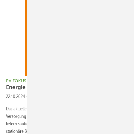
PV FOKUS Hybridgeneratoren/E-Wärme, PV02-2024
Energie für die
Dunkelflaute
22.10.2024
-
Hybridgeneratoren/E-Wärme, PV02-2024
Das aktuelle Heft erscheint am 14. März 2024. Im Fokus steht die
Versorgung von Gebäuden in der kalten Jahreszeit. PVT-Module
liefern sauberen Strom und Wärme vom Dach. Der Markt für
stationäre Brennstoffzellen wächst nur langsam, denn die Kosten für