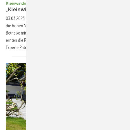
Kleinwindmarkt
„Kleinwin d auf dem Balkon
fragwürdig“
03.03.2023
-
Kleine Windgeneratoren fristen ein Nischendasein. Aber
die hohen Strompreise helfen, die Nachfrage steigt – gerade durch
Betriebe mit hohem Strombedarf. Am Gebäude oder auf dem Balkon
ernten die Rotoren hingehen meist nur unzureichend Strom, mahnt ­
Experte Patrick Jüttemann.  Ein
Interview