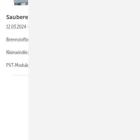
Foto: Valentin Paster/HPS
Sau bere
Energie
12.03.2024
-
für Dunkelflaute und Winter
Brennstoffzellen • Märkte wachsen sehr langsam
Kleinwindkraft • Umkämpfter Nischenmarkt
PVT-Module • Sonnenstrom und Solarwärme vom
Dach