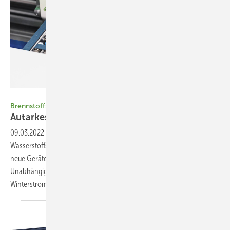
Foto: Solidpower
Brennstoffzellen
Autarkes Ta ndem für die
Solarkunden
09.03.2022
-
Brennstoffzellen ▪ Der Weg zum Zeitalter des
Wasserstoffs führt vorerst über Erdgas. Die Installateure bekommen
neue Geräte an die Hand, um den Wunsch ihrer Kunden nach echter
Unabhängigkeit zu erfüllen – mit Photovoltaik und dezentralem
Winterstrom.  Heiko
Schwarzburger