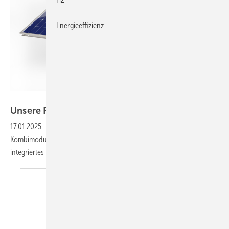
Energieeffizienz
Solblue
Unsere Produkte der
Woche­
17.01.2025
-
Der i-Shelter schützt Wechselrichter, ein neues PVT-
Kombimodul sowie ein gebogenen Solardachziegel und ein
integriertes Dachmodul. Das sind unsere Produkte der
Woche.