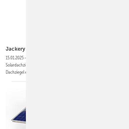
Jackery
Jackery zeigt gebogenen Solardachziegel
XBC
15.01.2025
-
Das US-Unternehmen Jackery stellt den neuen
Solardachziegel XBC vor. Nach Angaben des Herstellers hat der neue
Dachziegel einen Wirkungsgrad von mehr als 25
Prozent.