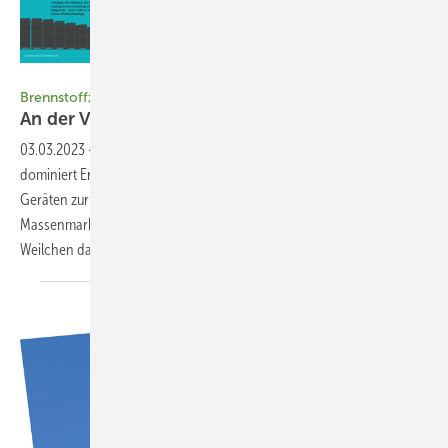
Foto: Bosch
Brennstof fzellen
An der
Vorstartlinie
03.03.2023
-
Wasserstoff gilt als Hoffnungsträger. Doch bisher
dominiert Erdgas, zumindest bei den kommerziell verfügbaren
Geräten zur Gebäudeversorgung. Der Druck wächst, einen
Massenmarkt aufzubauen. Der Hochlauf der Industrie wird noch ein
Weilchen dauern. Aber er hat begonnen. Heiko
Schwarzburger