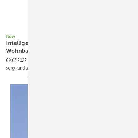
Fotos: Hager Vertriebsgesellschaft mbH & Co. KG
flow
Intelligent er Energiemanager für den
Wohnbau
09.03.2022
-
flow ▪ Das Haus Energiemanagement System von Hager
sorgt rund um die Uhr für eine eﬃziente Nutzung der Energie.
