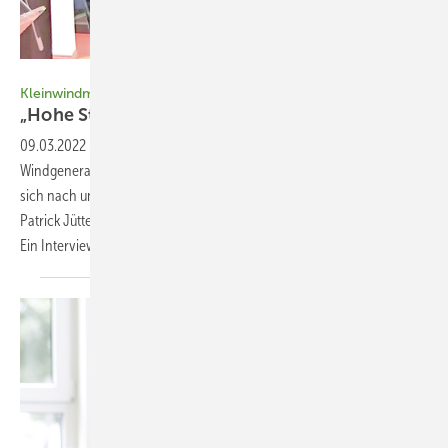
Foto: Patrick Jüttemann
Kleinwindmarkt
„Hohe Strompre ise helfen
sehr“
09.03.2022
-
Kleinwindmarkt ▪ Immer noch fristen kleine
Windgeneratoren ein Nischendasein. Aber die Chancen verbessern
sich nach und nach, unter anderem für Landwirte. Unser Experte
Patrick Jüttemann sagt: Ein Treiber sind die hohen Strompreise. 
Ein
Interview