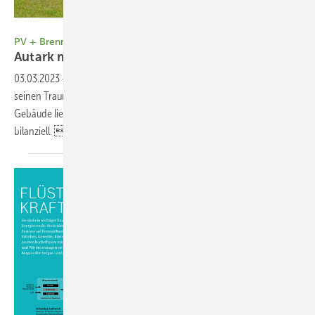
Foto: Roland Wiedemann/Jensen Media
PV + Brennstoffzelle
Autark mit
Wasserstoff
03.03.2023
-
Ein Hauseigentümer in Neutrauchburg im Allgäu hat
seinen Traum von Energieautarkie wahr gemacht. Die Module am
Gebäude liefern genügend Energie fürs ganze Jahr – nicht nur
bilanziell.  Ein
Praxisreport