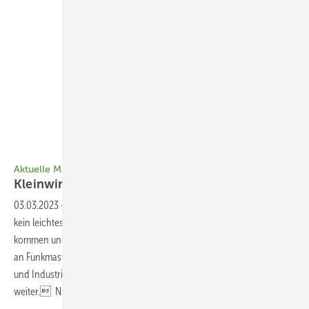
Foto: Mowea
Aktuelle Markttrends
Kleinwind: Lego für
Profis
03.03.2023
-
Auch für die kleine Windkraft war das vergangene Jahr
kein leichtes. Dennoch gibt es neue Lösungen, die auf den Markt
kommen und neue Nischen erobern. Von der modularen Mikroanlage
an Funkmasten bis hin zu sehr leistungsstarken Turbinen für Gewerbe
und Industrie. Die Aussichten sind gut, denn die Nachfrage steigt
weiter. Niels H.
Petersen