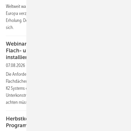
Weltweit war 2025 jedes vierte neu verkaufte Fahrzeug ein Elektroauto.
Europa verzeichnete nach einem schwachen Vorjahr eine deutliche
Erholung. Doch das Wachstum bringt eine neue Herausforderung mit
sich.
Webinar am 23.9.26: Megawatt-Anlagen auf
Flach- und Gründächern einfach und effizient
installieren
07.08.2026
Die Anforderungen an den Bau von Solaranlagen auf großen
Flachdächern und Gründächern steigen. Im kostenlosen Webinar mit
K2 Systems erfahren Sie, welche Möglichkeiten die Anbieter von
Unterkonstruktionen bieten und worauf Handwerker und Planer
achten müssen.
Herbstkonferenz von PV Austria und TPPV: Das
Programm steht