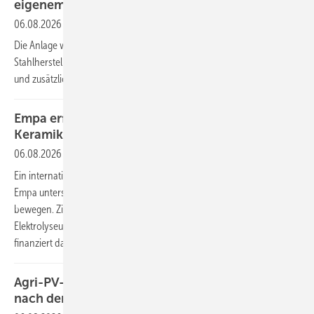
eigenem Werksgelände
06.08.2026
Die Anlage wird über einen Onsite-PPA refinanziert. Dadurch kann der
Stahlhersteller den Ökostrom nutzen, ohne selbst zu investieren –
und zusätzlich Netzkosten einsparen.
Empa erforscht Protonentransport in
Keramikmembranen
06.08.2026
Ein internationales Forschungsteam unter Leitung der Schweizer
Empa untersucht, wie sich Protonen in keramischen Membranen
bewegen. Ziel ist es, effizientere Materialien für Brennstoffzellen und
Elektrolyseure zu entwickeln. Der Schweizerische Nationalfonds
finanziert das Projekt.
Agri-PV-Anlage Bodensdorf: positive Bilanz
nach dem ersten Betriebsjahr