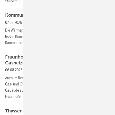
Wasserstoff-Kernnetzes.
Kommunen schließen Wärmepläne schneller ab
07.08.2026
Die Wärmeplanung kommt voran: Mehr als die Hälfte der Bevölkerung
lebt in Kommunen mit abgeschlossenem Wärmeplan. Viele weitere
Kommunen arbeiten daran.
Fraunhofer ISE: Wärmepumpen können
Gasheizungen in Mehrfamilienhäusern ersetzen
06.08.2026
Auch im Bestand können Wärmepumpen in Mehrfamilienhäusern alte
Gas- und Ölheizungen ersetzen – wenn das System passend zum
Gebäude ausgelegt wird. Das zeigt ein Forschungsprojekt des
Fraunhofer ISE mit zwanzig Partnern aus der Heizungsbranche.
Thyssenkrupp kauft Solarstrom aus Anlage auf