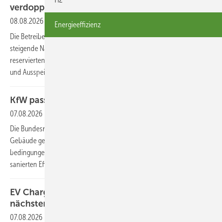
verdoppelt
08.08.2026
Energieeffizienz
Die Betreiber des Wasserstoff-Kernnetzes verzeichnen eine deutlich
steigende Nachfrage nach Transportkapazitäten. Bis zum 23. Juli 2026
reservierten Marktteilnehmer zahlungspflichtig knapp 6 GW an Ein-
und Ausspeise-Kapazitäten. Das ist eine Verdopplung gegenüber Mai.
KfW passt Förderkredit für Effizienzhaus an
07.08.2026
Die Bundesregierung hat die die Bundes­förderung für effiziente
Gebäude geändert. Dementsprechend hat die KfW die Förder­
bedingungen für die Sanierung und den Kauf eines frisch
sanierten Effizienzhauses‍‌ zum 21. Juli 2026 angepasst.
EV Charging Index: Ladeinfrastruktur wird zum
nächsten Engpass
07.08.2026