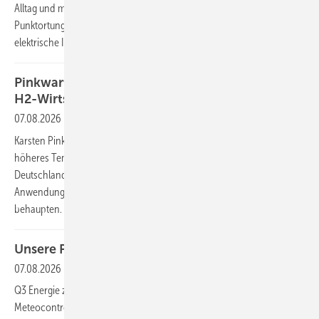
Alltag und mindern den Wert des Assets. Die berührungslose
Punktortung beendet die Suche auf Verdacht und sichert die
elektrische Integrität von 1.500-Volt-Systemen.
Pinkwart fordert schnelleren Markthochlauf der
H2-Wirtschaft
07.08.2026
Karsten Pinkwart, Mitglied des Nationalen Wasserstoffrats, fordert ein
höheres Tempo beim Markthochlauf der Wasserstoffwirtschaft.
Deutschland müsse Forschungsergebnisse schneller in industrielle
Anwendungen überführen, um seine internationale Position zu
behaupten.
Unsere Produkte der Woche
07.08.2026
Q3 Energie zeigt kompakte Überspannungsbox für TN-S-Netze.
Meteocontrol stellt Bluelog Neo für komplexe Energiesysteme vor. Der