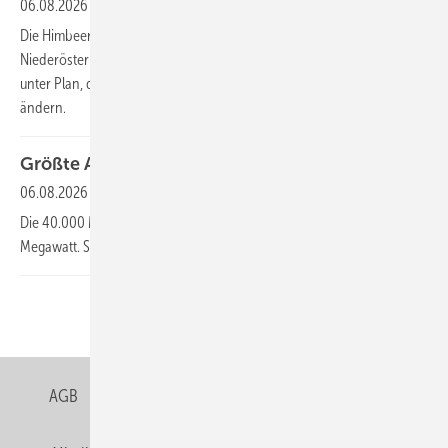
06.08.2026
Die Himbeeren gedeihen unter den Solarmodulen der Anlage in
Niederösterreich prächtig. Zwar liegt die Sonnenstromausbeute etwas
unter Plan, doch dies kann sich in den nächsten Betriebsjahren noch
ändern.
Größte Agri-PV-Anlage in NRW eingeweiht
06.08.2026
Die 40.000 Module der Anlage in Wadersloh leisten zusammen 23
Megawatt. Sie schützen gleichzeitig die dortige Heidelbeerplantage.
Zurück
Weiter
Seite 1 von 487
AGB
Datenschutz
Gentner Verlag
Impressum