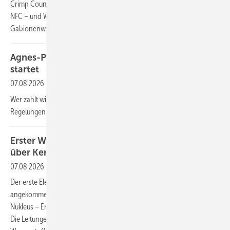
Crimp Counter von Weidmüller überwacht die Werkzeugnutzung per
NFC – und Wi Solar präsentiert eine Klemmsystem für
Gabionenwände. Das sind unsere Produkte der Woche.
Agnes-Prozess: Letzte Konsultationsrunde
startet
07.08.2026
Wer zahlt wieviel für den Netzausbau: Bis Jahresende sollen die neuen
Regelungen für die Entgelte im Stromnetz verabschiedet sein.
Erster Wasserstoff fließt von Großelektrolyse
über Kernnetz bis zur Industrie
07.08.2026
Der erste Elektrolyse-Wasserstoff aus Lingen ist im Chemiepark Marl
angekommen. Damit arbeiten alle Bausteine des Projekts GET H2
Nukleus – Erzeugung, Transport und Abnahme – erstmals im Verbund.
Die Leitungen gehören zu den ersten Abschnitten des deutschen