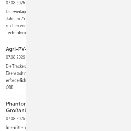
07.08.2026
Die zweitägige Photovoltaik- und Speichertagung findet in diesem
Jahr am 25. und 26. November in Villach statt. Die Schwerpunkte
reichen von KI-Anwendungen für die Photovoltaik über die neuesten
Technologieentwicklungen bis zu den aktuellen Rahmenbedingungen.
Agri-PV-Anlage liefert Bahnstrom für die ÖBB
07.08.2026
Die Trackeranlage wurde in unmittelbarer Nähe der Bahnstrecke von
Eisenstadt nach Neusiedl am See gebaut. Der Strom fließt mit der
erforderlichen Frequenz von 16,7 Hertz direkt ins Bahnstromnetz der
ÖBB.
Phantomfehler: Effiziente Erdschlussortung in
Großanlagen
07.08.2026
Intermittierende Isolationsfehler erhöhen den Aufwand für O&M-